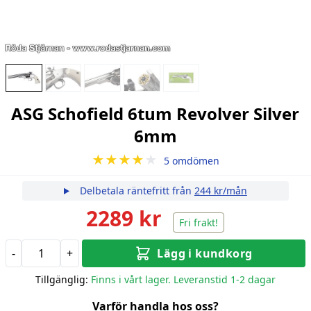
ASG Schofield 6tum Revolver Silver
6mm
★★★★
★
5 omdömen
Delbetala räntefritt från
244 kr/mån
2289 kr
Fri frakt!
-
+
Lägg i kundkorg
Tillgänglig:
Finns i vårt lager. Leveranstid 1-2 dagar
Varför handla hos oss?