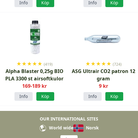
Info
Köp
Info
Köp
★
★
★
★
★
★
★
★
★
★
(419)
(724)
Alpha Blaster 0,25g BIO
ASG Ultrair CO2 patron 12
PLA 3300 st airsoftkulor
gram
169-189 kr
9 kr
Info
Köp
Info
Köp
OUR INTERNATIONAL SITES
World wide
Norsk