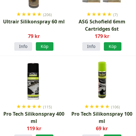
★
★
★
★
★
★
★
★
★
★
(206)
(7)
Ultrair Silikonspray 60 ml
ASG Schofield 6mm
Cartridges 6st
79 kr
179 kr
Info
Köp
Info
Köp
★
★
★
★
★
★
★
★
★
★
(115)
(106)
Pro Tech Silikonspray 400
Pro Tech Silikonspray 100
ml
ml
119 kr
69 kr