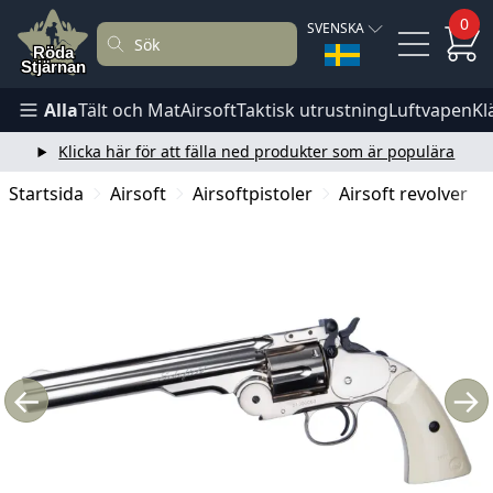
0
SVENSKA
Alla
Tält och Mat
Airsoft
Taktisk utrustning
Luftvapen
Kl
Klicka här för att fälla ned produkter som är populära
Startsida
Airsoft
Airsoftpistoler
Airsoft revolver
←
→