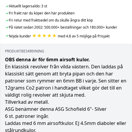
✓
Aktuellt lagersaldo: 3 st
✓
Fri frakt när du köper den här produkten
✓
Fri retur med fraktsedel om du skulle ångra ditt köp
✓
På nätet sedan 2002: 500.000+ beställningar och 180.000+ kunder
★★★★★
✓
Nöjda kunder
med 4.8 av 5 möjliga på Prisjakt
PRODUKTBESKRIVNING
OBS denna är för 6mm airsoft kulor.
En klassisk revolver från vilda västern. Den laddas på
klassiskt sätt genom att bryta pipan och den har
patroner som rymmer en 6mm BB i varje. Sen sitter en
12grams Co2 patron i handtaget vilket gör det till en
väldigt rolig revolver att skjuta med.
Tillverkad av metall.
ASG benämner denna ASG Schofield 6"- Silver
6 st. patroner ingår.
Laddas med 6 mm airsoftkulor. EJ 4.5mm diaboler eller
stålrundkulor.