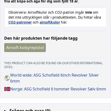
fria att köpa och äga för dig som fyllt 18 år
.
Observera: Airsoftkulor och CO2-patron ingår
inte
om
det inte uttryckligen står i produkttexten. Du hittar våra
CO2-patroner
och
airsoftkulor
här.
Den här produkten har följande tagg
Airsoft kolsyrepistol
THIS PRODUCT CAN ALSO BE FOUND ON OUR OTHER INTERNATIONAL
SITES:
World wide: ASG Schofield 6inch Revolver Silver
6mm
Norge: ASG Schofield 6 tommer Revolver Sølv 6mm
Frågor och svar (0)