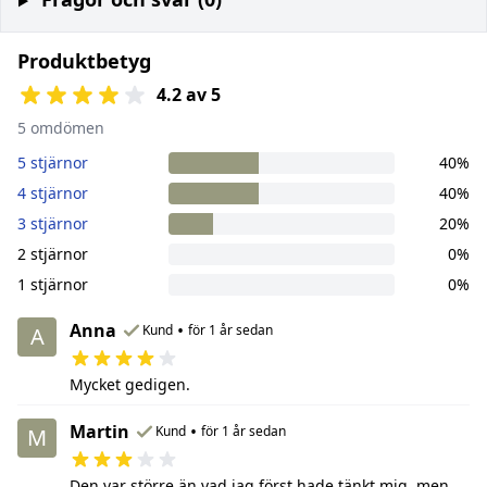
Produktbetyg
4.2 av 5
5 omdömen
5 stjärnor
40%
4 stjärnor
40%
3 stjärnor
20%
2 stjärnor
0%
1 stjärnor
0%
Anna
•
Kund
för 1 år sedan
A
Mycket gedigen.
Martin
•
Kund
för 1 år sedan
M
Den var större än vad jag först hade tänkt mig, men