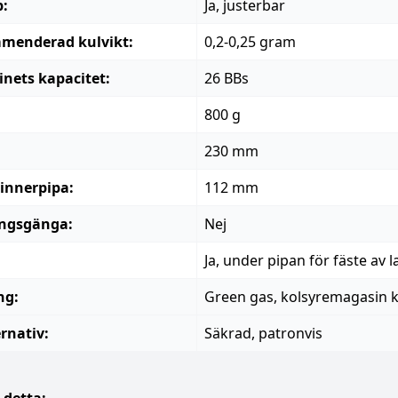
:
Ja, justerbar
menderad kulvikt:
0,2-0,25 gram
nets kapacitet:
26 BBs
800 g
:
230 mm
innerpipa:
112 mm
ngsgänga:
Nej
Ja, under pipan för fäste av 
ng:
Green gas, kolsyremagasin 
ernativ:
Säkrad, patronvis