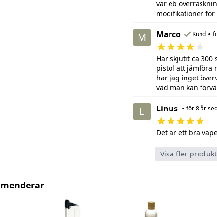
var eb överrasknin
modifikationer för
Marco
•
Kund
f
M
Har skjutit ca 300
pistol att jämföra
har jag inget överv
vad man kan förvän
Linus
•
för 8 år se
L
Det är ett bra vape
Visa fler produk
mmenderar