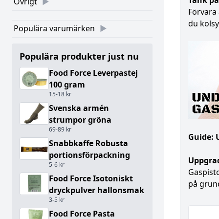
Tänk på
Övrigt
Förvara 
du kolsy
Populära varumärken
Populära produkter just nu
Food Force Leverpastej
100 gram
15-18 kr
Svenska armén
strumpor gröna
69-89 kr
Guide: 
Snabbkaffe Robusta
portionsförpackning
Uppgrad
5-6 kr
Gaspisto
Food Force Isotoniskt
på grund
dryckpulver hallonsmak
3-5 kr
Food Force Pasta