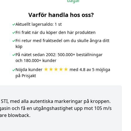
dagar
Varför handla hos oss?
✓
Aktuellt lagersaldo: 1 st
✓
Fri frakt när du köper den här produkten
✓
Fri retur med fraktsedel om du skulle ångra ditt
köp
✓
På nätet sedan 2002: 500.000+ beställningar
och 180.000+ kunder
★★★★★
Nöjda kunder
med 4.8 av 5 möjliga
✓
på Prisjakt
ån STI, med alla autentiska markeringar på kroppen.
asin och få en utgångshastighet upp mot 105 m/s
gare blowback.