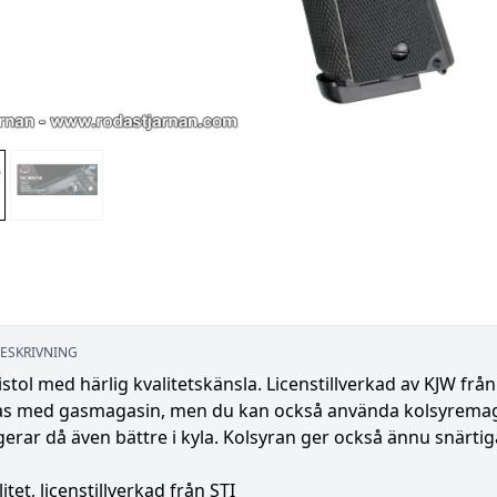
ESKRIVNING
stol med härlig kvalitetskänsla. Licenstillverkad av KJW fr
as med gasmagasin, men du kan också använda kolsyremag
erar då även bättre i kyla. Kolsyran ger också ännu snärti
itet, licenstillverkad från STI