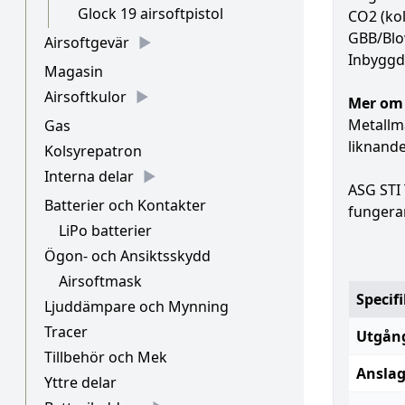
Glock 19 airsoftpistol
CO2 (ko
GBB/Blo
Airsoftgevär
Inbyggd 
Magasin
Airsoftkulor
Mer om 
Metallma
Gas
liknande
Kolsyrepatron
Interna delar
ASG STI
Batterier och Kontakter
fungerar
LiPo batterier
Ögon- och Ansiktsskydd
Airsoftmask
Specif
Ljuddämpare och Mynning
Tracer
Utgång
Tillbehör och Mek
Anslag
Yttre delar