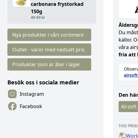
carbonara frystorkad
150g
49-69 kr
Åldersgr
Du måste
Nya produkter i vårt sortiment
källor. 
våra air
Outlet - varor med nedsatt pris
fria att
Produkter som är åter i lager
Observ
airsof
Besök oss i sociala medier
Instagram
Den här
Facebook
Airsoft
THIS PROD
Worl