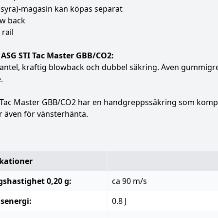
lsyra)-magasin kan köpas separat
w back
rail
ASG STI Tac Master GBB/CO2:
ntel, kraftig blowback och dubbel säkring. Även gummigrep
.
 Tac Master GBB/CO2 har en handgreppssäkring som kompl
 även för vänsterhänta.
ikationer
shastighet 0,20 g:
ca 90 m/s
senergi:
0.8 J