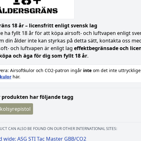
äns 18 år – licensfritt enligt svensk lag
 ha fyllt 18 år för att köpa airsoft- och luftvapen enligt s
Om din ålder inte kan styrkas på detta sätt, kontakta oss med 
soft- och luftvapen är enligt lag
effektbegränsade och licen
 köpa och äga för dig som fyllt 18 år
.
era: Airsoftkulor och CO2-patron ingår
inte
om det inte uttrycklige
tkulor
här.
 produkten har följande tagg
 kolsyrepistol
UCT CAN ALSO BE FOUND ON OUR OTHER INTERNATIONAL SITES:
d wide: ASG STI Tac Master GBB/CO2