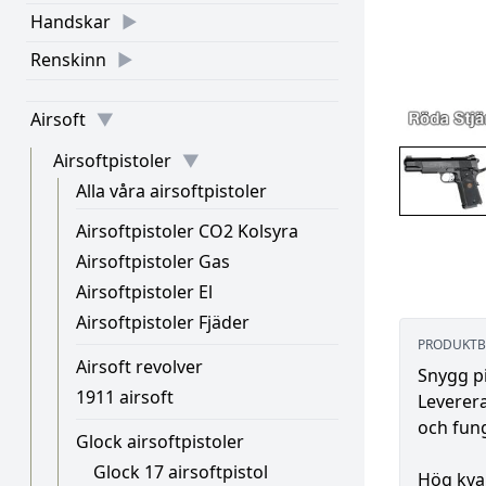
Handskar
Renskinn
Airsoft
Airsoftpistoler
Alla våra airsoftpistoler
Airsoftpistoler CO2 Kolsyra
Airsoftpistoler Gas
Airsoftpistoler El
Airsoftpistoler Fjäder
PRODUKTB
Airsoft revolver
Snygg pi
1911 airsoft
Leverer
och fung
Glock airsoftpistoler
Glock 17 airsoftpistol
Hög kval