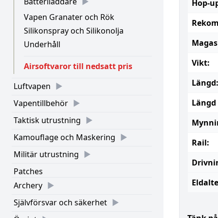
Batteriladdare
Hop-up
Vapen Granater och Rök
Rekom
Silikonspray och Silikonolja
Magasi
Underhåll
Vikt:
Airsoftvaror till nedsatt pris
Längd
Luftvapen
Längd 
Vapentillbehör
Taktisk utrustning
Mynni
Kamouflage och Maskering
Rail:
Militär utrustning
Drivni
Patches
Eldalt
Archery
Självförsvar och säkerhet