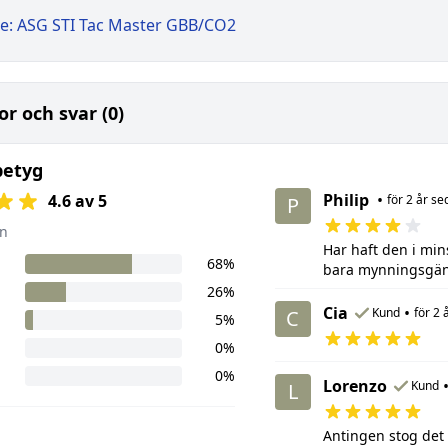
e: ASG STI Tac Master GBB/CO2
or och svar (0)
betyg
Philip
•
4.6 av 5
för 2 år se
P
n
Har haft den i min
68%
bara mynningsgä
26%
Cia
•
Kund
för 2 
C
5%
0%
0%
Lorenzo
Kund
L
Antingen stog det 