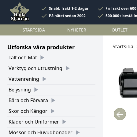
Snabb frakt 1-2 dagar
Fri frakt över 600
På nätet sedan 2002
500.000+ beställ
STARTSIDA
NYHETER
OUTLET
Startsida
Utforska våra produkter
Tält och Mat
Verktyg och utrustning
Vattenrening
Belysning
Bära och Förvara
Skor och Kängor
←
Kläder och Uniformer
Mössor och Huvudbonader