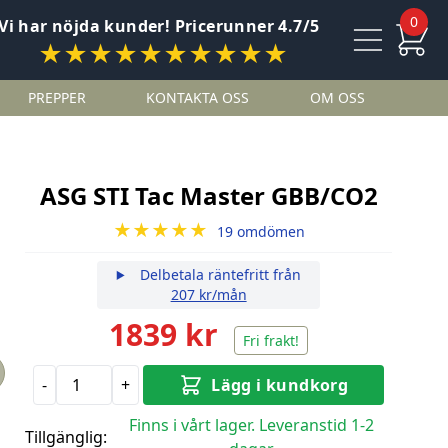
0
Vi har nöjda kunder! Pricerunner 4.7/5
★★★★★★★★★★
PREPPER
KONTAKTA OSS
OM OSS
ASG STI Tac Master GBB/CO2
★★★★★
19 omdömen
Delbetala räntefritt från
207 kr/mån
1839 kr
Fri frakt!
-
+
Lägg i kundkorg
Finns i vårt lager. Leveranstid 1-2
Tillgänglig: