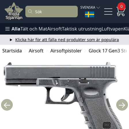
0
SVENSKA
Alla
Tält och Mat
Airsoft
Taktisk utrustning
Luftvapen
Kl
Klicka här för att fälla ned produkter som är populära
Startsida
Airsoft
Airsoftpistoler
Glock 17 Gen3 Ste
←
→