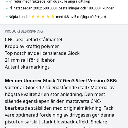
✓
Fri retur med fraktsedel om du skulle ångra ditt köp
✓
På nätet sedan 2002: 500.000+ beställningar och 180.000+ kunder
★★★★★
✓
Nöjda kunder
med 4.8 av 5 möjliga på Prisjakt
PRODUKTBESKRIVNING
CNC-bearbetad stålmantel
Kropp av kraftig polymer
Top notch av de licensierade Glock
21 mm rail för tillbehör
Autentiska markings
Mer om Umarex Glock 17 Gen3 Steel Version GBB:
Varför är Glock 17 så enastående i fält? Material av
högsta kvalitet är en stor anledning. Den mest
slående egenskapen är den mattsvarta CNC-
bearbetade stålsliden med originalmärkning. Tack
vare optimerad fördelning av drivgasen ger denna
pistol en särskilt stark blowback-effekt. Spelare