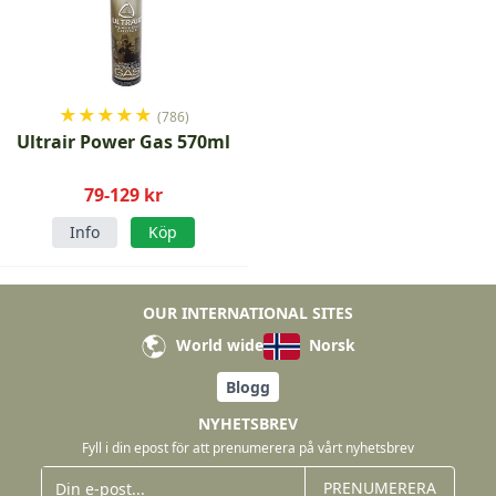
★
★
★
★
★
(786)
Ultrair Power Gas 570ml
79-129 kr
Info
Köp
OUR INTERNATIONAL SITES
World wide
Norsk
Blogg
NYHETSBREV
Fyll i din epost för att prenumerera på vårt nyhetsbrev
PRENUMERERA