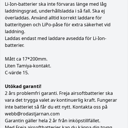
Li-Ion-batterier ska inte förvaras länge med låg
laddningsgrad, underhållsladda i så fall. Ska ej
överladdas. Använd alltid korrekt laddare för
batteritypen och LiPo-påse för extra säkerhet vid
laddning.
Laddas endast med laddare avsedda för Li-Ion-
batterier.
Mått ca 17*200mm.
Liten Tamiya-kontakt.
C-värde 15.
Utökad garanti!
2 års problemfri garanti. Freja airsoftbatterier ska
vara det trygga valet av kontinuerlig kraft. Fungerar
inte batteriet så får du ett nytt. Kontakta oss på
webb@rodastjarnan.com
Garantin gäller hela 2 år från inköpstillfället.
Med Freja airsoftbatterier kan du känna dig trygg