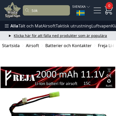
0
SVENSKA
Alla
Tält och Mat
Airsoft
Taktisk utrustning
Luftvapen
Kl
Klicka här för att fälla ned produkter som är populära
Startsida
Airsoft
Batterier och Kontakter
Freja Li-