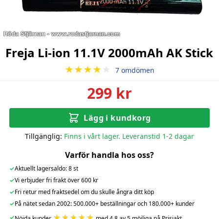
Freja Li-ion 11.1V 2000mAh AK Stick
★★★★
★
7 omdömen
299 kr
Lägg i kundkorg
Tillgänglig:
Finns i vårt lager. Leveranstid 1-2 dagar
Varför handla hos oss?
✓
Aktuellt lagersaldo: 8 st
✓
Vi erbjuder fri frakt över 600 kr
✓
Fri retur med fraktsedel om du skulle ångra ditt köp
✓
På nätet sedan 2002: 500.000+ beställningar och 180.000+ kunder
★★★★★
✓
Nöjda kunder
med 4.8 av 5 möjliga på Prisjakt