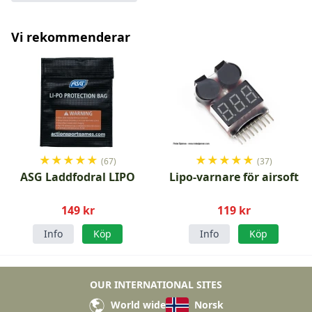
Vi rekommenderar
★
★
★
★
★
★
★
★
★
★
(67)
(37)
ASG Laddfodral LIPO
Lipo-varnare för airsoft
149 kr
119 kr
Info
Köp
Info
Köp
OUR INTERNATIONAL SITES
World wide
Norsk