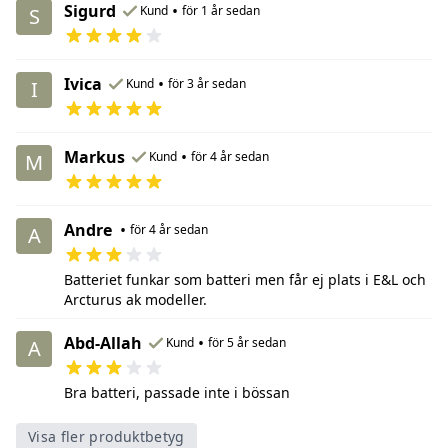
Sigurd
•
Kund
för 1 år sedan
S
Ivica
•
Kund
för 3 år sedan
I
Markus
•
Kund
för 4 år sedan
M
Andre
•
för 4 år sedan
A
Batteriet funkar som batteri men får ej plats i E&L och
Arcturus ak modeller.
Abd-Allah
•
Kund
för 5 år sedan
A
Bra batteri, passade inte i bössan
Visa fler produktbetyg