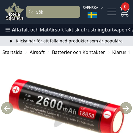
0
SVENSKA
Alla
Tält och Mat
Airsoft
Taktisk utrustning
Luftvapen
Kl
Klicka här för att fälla ned produkter som är populära
Startsida
Airsoft
Batterier och Kontakter
Klarus 1
←
→