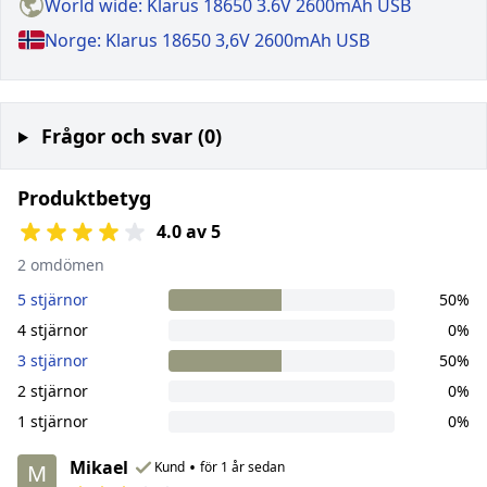
World wide: Klarus 18650 3.6V 2600mAh USB
Norge: Klarus 18650 3,6V 2600mAh USB
Frågor och svar (0)
Produktbetyg
4.0 av 5
2 omdömen
5 stjärnor
50%
4 stjärnor
0%
3 stjärnor
50%
2 stjärnor
0%
1 stjärnor
0%
Mikael
•
Kund
för 1 år sedan
M