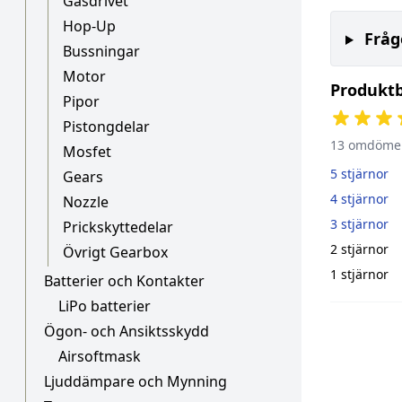
Gasdrivet
Hop-Up
Fråg
Bussningar
Motor
Produkt
Pipor
Pistongdelar
13 omdöme
Mosfet
5 stjärnor
Gears
4 stjärnor
Nozzle
3 stjärnor
Prickskyttedelar
2 stjärnor
Övrigt Gearbox
1 stjärnor
Batterier och Kontakter
LiPo batterier
Ögon- och Ansiktsskydd
Airsoftmask
Ljuddämpare och Mynning