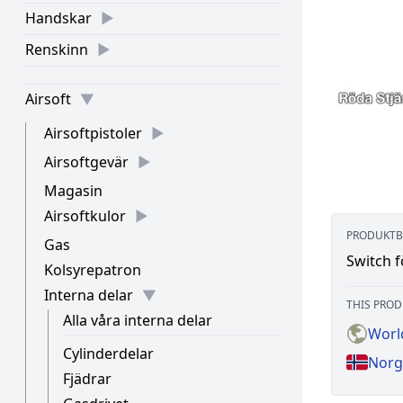
Handskar
Renskinn
Airsoft
Airsoftpistoler
Airsoftgevär
Magasin
Airsoftkulor
PRODUKTB
Gas
Switch f
Kolsyrepatron
Interna delar
THIS PROD
Alla våra interna delar
Worl
Cylinderdelar
Norg
Fjädrar