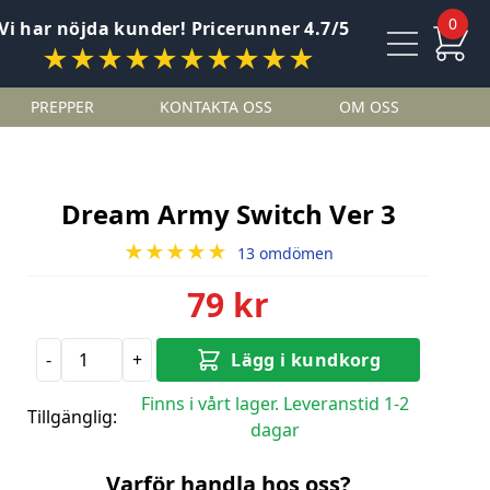
0
Vi har nöjda kunder! Pricerunner 4.7/5
★★★★★★★★★★
PREPPER
KONTAKTA OSS
OM OSS
Dream Army Switch Ver 3
★★★★★
13 omdömen
79 kr
-
+
Lägg i kundkorg
Finns i vårt lager. Leveranstid 1-2
Tillgänglig:
dagar
Varför handla hos oss?