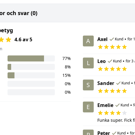
or och svar (0)
betyg
Axel
•
4.6 av 5
Kund
för 
A
n
77%
Leo
•
Kund
för 3
L
8%
15%
Sander
•
Kund
0%
S
0%
Emelie
•
Kund
f
E
Funka super. Fick 
Peter
•
Kund
för
P