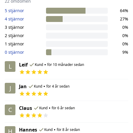
22 omdömen
5 stjärnor
64%
4 stjärnor
27%
3 stjärnor
0%
2 stjärnor
0%
1 stjärnor
0%
0 stjärnor
9%
Leif
•
Kund
för 10 månader sedan
L
Jan
•
Kund
för 4 år sedan
J
Claus
•
Kund
för 6 år sedan
C
Hannes
•
Kund
för 8 år sedan
H