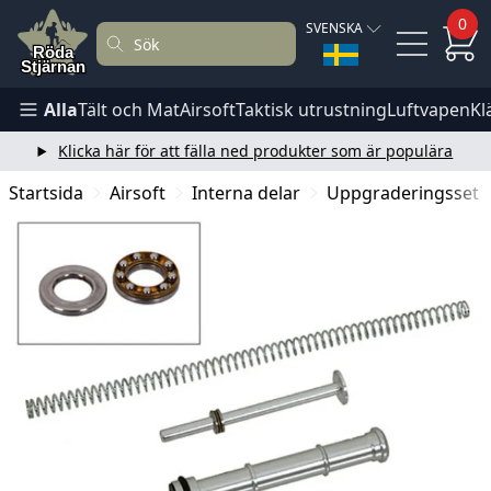
0
SVENSKA
Alla
Tält och Mat
Airsoft
Taktisk utrustning
Luftvapen
Kl
Klicka här för att fälla ned produkter som är populära
Startsida
Airsoft
Interna delar
Uppgraderingsset 