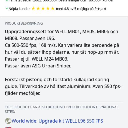
✓
På nätet sedan 2002: 500.000+ beställningar och 180.000+ kunder
★★★★★
✓
Nöjda kunder
med 4.8 av 5 möjliga på Prisjakt
PRODUKTBESKRIVNING
Uppgraderingssett för WELL MB01, MB05, MB06 och
MB08. Passar även L96.
Ca 500-550 fps, 168 m/s. Kan variera lite beroende på
hur väl du sätter ihop delarna, hur tät hop-up mm är.
Passar ej till WELL M24 MB03.
Passar även ASG Urban Sniper.
Förstärkt pistong och förstärkt kullagrad spring
guide. Tillverkade av hållfast aluminium. Även 550 fps-
fjäder medföljer.
THIS PRODUCT CAN ALSO BE FOUND ON OUR OTHER INTERNATIONAL
SITES:
World wide: Upgrade kit WELL L96 550 FPS