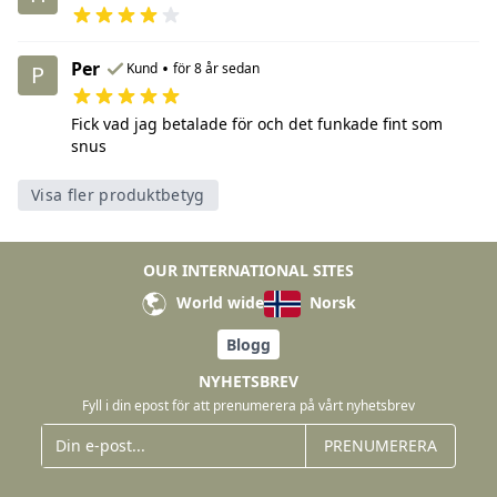
Per
•
Kund
för 8 år sedan
P
Fick vad jag betalade för och det funkade fint som
snus
Visa fler produktbetyg
OUR INTERNATIONAL SITES
World wide
Norsk
Blogg
NYHETSBREV
Fyll i din epost för att prenumerera på vårt nyhetsbrev
PRENUMERERA