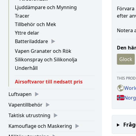
Ljuddämpare och Mynning
Förvara 
Tracer
efter a
Tillbehör och Mek
Notera a
Yttre delar
Batteriladdare
Den här
Vapen Granater och Rök
Glock
Silikonspray och Silikonolja
Underhåll
THIS PROD
Airsoftvaror till nedsatt pris
Worl
Luftvapen
Norg
Vapentillbehör
Taktisk utrustning
Fråg
Kamouflage och Maskering