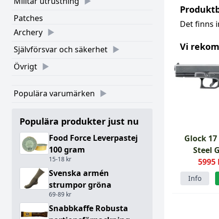
Militär utrustning
Produkt
Patches
Det finns 
Archery
Vi reko
Självförsvar och säkerhet
Övrigt
Populära varumärken
Populära produkter just nu
Food Force Leverpastej
Glock 17
100 gram
Steel 
15-18 kr
5995 
Svenska armén
Info
strumpor gröna
69-89 kr
Snabbkaffe Robusta