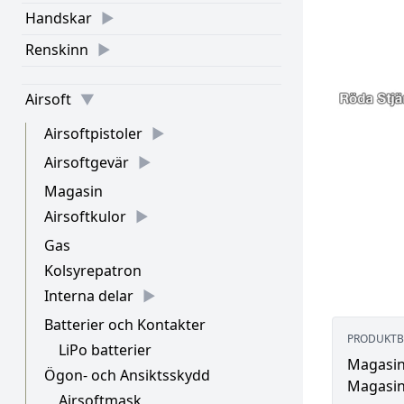
Handskar
Renskinn
Airsoft
Airsoftpistoler
Airsoftgevär
Magasin
Airsoftkulor
Gas
Kolsyrepatron
Interna delar
Batterier och Kontakter
PRODUKTB
LiPo batterier
Magasin
Ögon- och Ansiktsskydd
Magasin
Airsoftmask