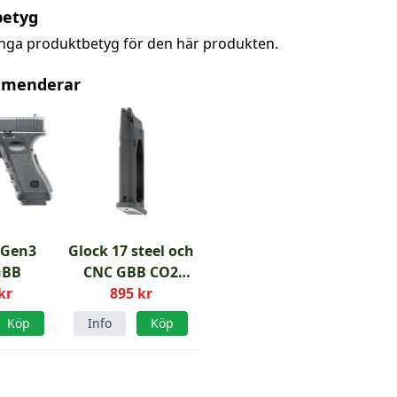
betyg
inga produktbetyg för den här produkten.
mmenderar
 Gen3
Glock 17 steel och
GBB
CNC GBB CO2
kr
Magasin
895 kr
Köp
Info
Köp