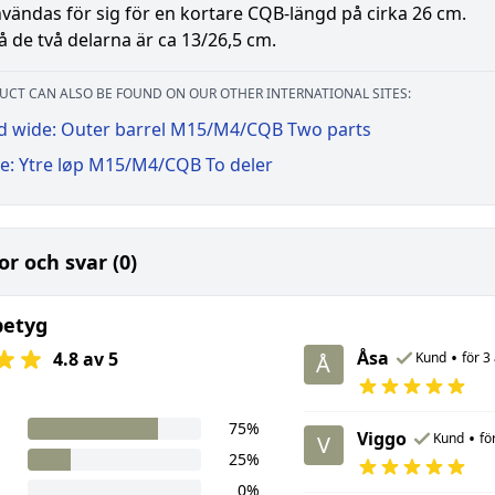
vändas för sig för en kortare CQB-längd på cirka 26 cm.
 de två delarna är ca 13/26,5 cm.
UCT CAN ALSO BE FOUND ON OUR OTHER INTERNATIONAL SITES:
d wide: Outer barrel M15/M4/CQB Two parts
e: Ytre løp M15/M4/CQB To deler
or och svar (0)
betyg
Åsa
•
4.8 av 5
Kund
för 3
Å
75%
Viggo
•
Kund
fö
V
25%
0%