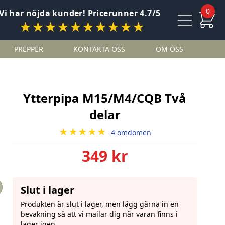
0
Vi har nöjda kunder! Pricerunner 4.7/5
★★★★★★★★★★
PREPPER
KONTAKTA OSS
OM OSS
Ytterpipa M15/M4/CQB Två
delar
★★★★★
4 omdömen
349 kr
Slut i lager
Produkten är slut i lager, men lägg gärna in en
bevakning så att vi mailar dig när varan finns i
lager igen.