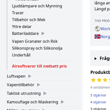
långa an
Ljuddämpare och Mynning
Längd på
Tracer
Tillbehör och Mek
THIS PROD
Yttre delar
Worl
Batteriladdare
Norg
Vapen Granater och Rök
Silikonspray och Silikonolja
Underhåll
Fråg
Airsoftvaror till nedsatt pris
Produkt
Luftvapen
Vapentillbehör
4 omdömen
Taktisk utrustning
5 stjärnor
Kamouflage och Maskering
4 stjärnor
3 stjärnor