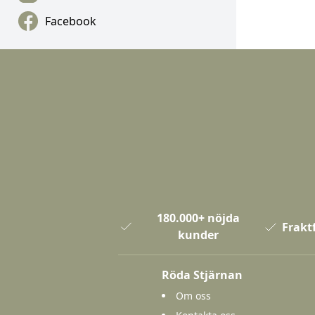
Facebook
180.000+ nöjda
Fraktf
kunder
Röda Stjärnan
Om oss