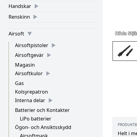
Handskar
Renskinn
Airsoft
Airsoftpistoler
Airsoftgevär
Magasin
Airsoftkulor
Gas
Kolsyrepatron
Interna delar
Batterier och Kontakter
LiPo batterier
PRODUKTB
Ögon- och Ansiktsskydd
Helt i m
Airsoftmask