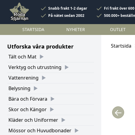
Snabb frakt 1-2 dagar
Fri frakt över 600
På nätet sedan 2002
500.000+ beställ
STARTSIDA
NYHETER
OUTLET
Startsida
Utforska våra produkter
Tält och Mat
Verktyg och utrustning
Vattenrening
Belysning
Bära och Förvara
Skor och Kängor
←
Kläder och Uniformer
Mössor och Huvudbonader