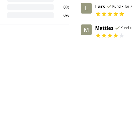
Lars
•
Kund
för 
0%
L
0%
Mattias
•
Kund
M