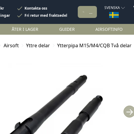
SVENSKA
 kr
Kontakta oss
ningar
Fri retur med fraktsedel
ÅTER I LAGER
GUIDER
AIRSOFTINFO
Airsoft
Yttre delar
Ytterpipa M15/M4/CQB Två delar
→