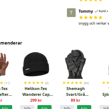
Tommy
•
Kund
T
snygg och verkar v
mmenderar
★
★
★
★
★
★
★
★
★
★
★
★
(11)
(8)
(86)
-Tex
Helikon-Tex
Shemagh
fter
Wanderer Cap
Svart/Grå
Sj
es
kr
Merinoull Svart
299 kr
palestinasjal
89 kr
duffl
Köp
Info
Köp
Info
Köp
Inf