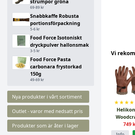
strumpor gröna
69-89 kr
Snabbkaffe Robusta
portionsförpackning
5-6 kr
Food Force Isotoniskt
dryckpulver hallonsmak
3-5 kr
Vi reko
Food Force Pasta
carbonara frystorkad
150g
49-69 kr
Nya produkter i vårt sortiment
★
★
★
★
Helikon
Outlet - varor med nedsatt pris
Woodcra
Glov
749 
Produkter som är åter i lager
Info