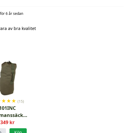
för 6 år sedan
ara av bra kvalitet
★
★
★
★
(15)
101INC
ömanssäck
ebag Canvas
349 kr
Grön
o
Köp