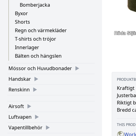
Bomberjacka
Byxor
Shorts
Regn och värmekläder
T-shirts och tröjor
Innerlager
Bälten och hängslen
Mössor och Huvudbonader
Handskar
PRODUKTB
Kraftigt
Renskinn
Justerba
Riktigt b
Airsoft
Bredd c
Luftvapen
THIS PROD
Vapentillbehör
Worl