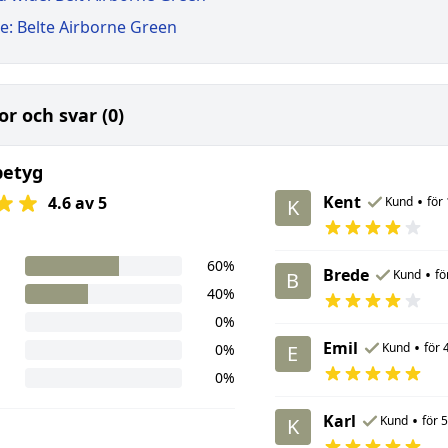
e: Belte Airborne Green
or och svar (0)
betyg
Kent
•
4.6 av 5
Kund
för
K
60%
Brede
•
Kund
fö
B
40%
0%
Emil
•
Kund
för 
0%
E
0%
Karl
•
Kund
för 
K