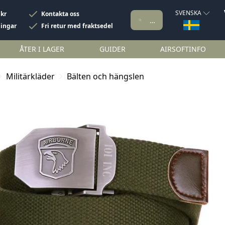
SVENSKA
 kr
Kontakta oss
ningar
Fri retur med fraktsedel
ÅTER I LAGER
GUIDER
AIRSOFTINFO
Militärkläder
Bälten och hängslen