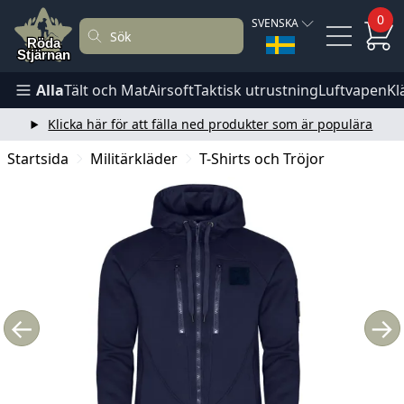
0
SVENSKA
Alla
Tält och Mat
Airsoft
Taktisk utrustning
Luftvapen
Kl
Klicka här för att fälla ned produkter som är populära
Startsida
Militärkläder
T-Shirts och Tröjor
←
→