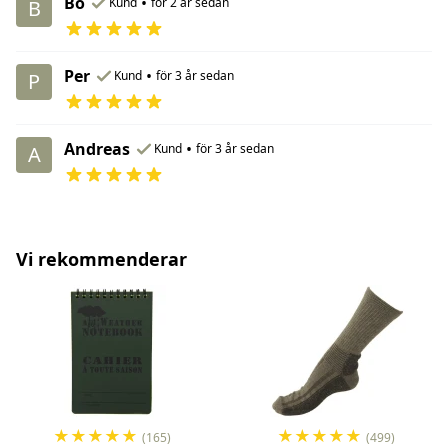
Bo
•
Kund
för 2 år sedan
B
Per
•
Kund
för 3 år sedan
P
Andreas
•
Kund
för 3 år sedan
A
Vi rekommenderar
★
★
★
★
★
★
★
★
★
★
(165)
(499)