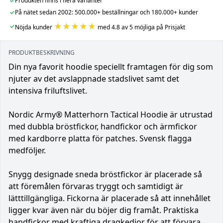
✓
Produkten finns i flera varianter
✓
På nätet sedan 2002: 500.000+ beställningar och 180.000+ kunder
★★★★★
✓
Nöjda kunder
med 4.8 av 5 möjliga på Prisjakt
PRODUKTBESKRIVNING
Din nya favorit hoodie speciellt framtagen för dig som
njuter av det avslappnade stadslivet samt det
intensiva friluftslivet.
Nordic Army® Matterhorn Tactical Hoodie är utrustad
med dubbla bröstfickor, handfickor och ärmfickor
med kardborre platta för patches. Svensk flagga
medföljer.
Snygg designade sneda bröstfickor är placerade så
att föremålen förvaras tryggt och samtidigt är
lätttillgängliga. Fickorna är placerade så att innehållet
ligger kvar även när du böjer dig framåt. Praktiska
handfickor med kraftiga dragkedjor för att förvara