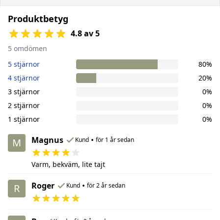
Produktbetyg
4.8 av 5
5 omdömen
5 stjärnor
80%
4 stjärnor
20%
3 stjärnor
0%
2 stjärnor
0%
1 stjärnor
0%
Magnus
•
Kund
för 1 år sedan
M
Varm, bekväm, lite tajt
Roger
•
Kund
för 2 år sedan
R