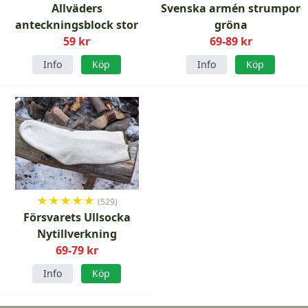
Allväders
Svenska armén strumpor
anteckningsblock stor
gröna
59 kr
69-89 kr
Info
Köp
Info
Köp
★
★
★
★
★
(529)
Försvarets Ullsocka
Nytillverkning
69-79 kr
Info
Köp