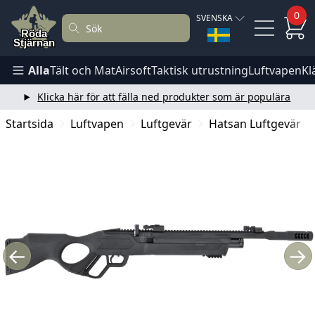
0
SVENSKA
Alla
Tält och Mat
Airsoft
Taktisk utrustning
Luftvapen
Kl
Klicka här för att fälla ned produkter som är populära
Startsida
Luftvapen
Luftgevär
Hatsan Luftgevär
←
→