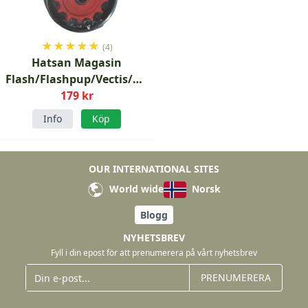
★
★
★
★
★
(4)
Hatsan Magasin
Flash/Flashpup/Vectis/Hydra
5.5mm
179 kr
Info
Köp
OUR INTERNATIONAL SITES
World wide
Norsk
Blogg
NYHETSBREV
Fyll i din epost för att prenumerera på vårt nyhetsbrev
PRENUMERERA