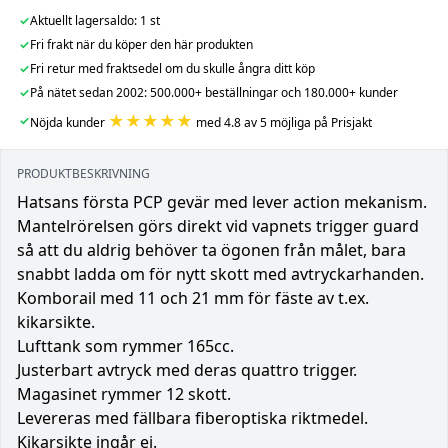
✓
Aktuellt lagersaldo: 1 st
✓
Fri frakt när du köper den här produkten
✓
Fri retur med fraktsedel om du skulle ångra ditt köp
✓
På nätet sedan 2002: 500.000+ beställningar och 180.000+ kunder
★★★★★
✓
Nöjda kunder
med 4.8 av 5 möjliga på Prisjakt
PRODUKTBESKRIVNING
Hatsans första PCP gevär med lever action mekanism.
Mantelrörelsen görs direkt vid vapnets trigger guard
så att du aldrig behöver ta ögonen från målet, bara
snabbt ladda om för nytt skott med avtryckarhanden.
Komborail med 11 och 21 mm för fäste av t.ex.
kikarsikte.
Lufttank som rymmer 165cc.
Justerbart avtryck med deras quattro trigger.
Magasinet rymmer 12 skott.
Levereras med fällbara fiberoptiska riktmedel.
Kikarsikte ingår ej.