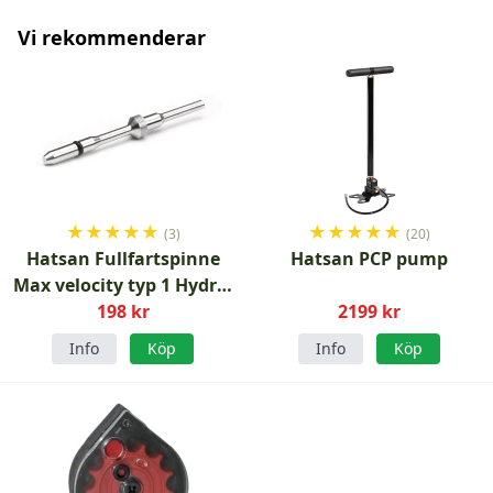
Vi rekommenderar
★
★
★
★
★
★
★
★
★
★
(3)
(20)
Hatsan Fullfartspinne
Hatsan PCP pump
Max velocity typ 1 Hydra,
Invader med flera
198 kr
2199 kr
Info
Köp
Info
Köp