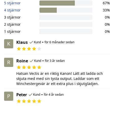
5 stjärnor
67%
4 stjärnor
33%
3 stjärnor
0%
2 stjärnor
0%
1 stjärnor
0%
Klaus
•
Kund
för 6 månader sedan
K
Roine
•
Kund
för 3 år sedan
R
Hatsan Vectis är en riktig Kanon! Lätt att ladda och
skjuta med med sin tysta output. Laddar som ett
Winchestergevär är ett extra plus i skjutglädjen.
Peter
•
Kund
för 4 år sedan
P