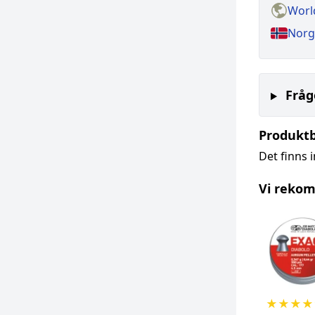
World
Norg
Fråg
Produkt
Det finns 
Vi reko
★
★
★
★