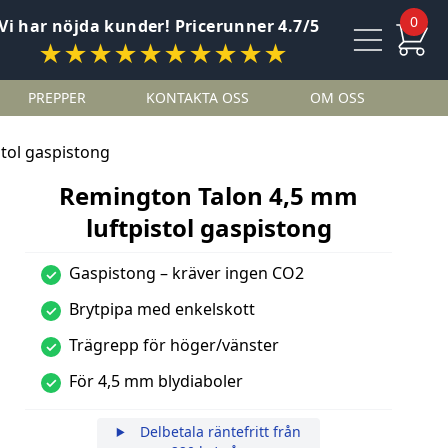
0
Vi har nöjda kunder! Pricerunner 4.7/5
★★★★★★★★★★
PREPPER
KONTAKTA OSS
OM OSS
tol gaspistong
Remington Talon 4,5 mm
luftpistol gaspistong
Gaspistong – kräver ingen CO2
✓
Brytpipa med enkelskott
✓
Trägrepp för höger/vänster
✓
För 4,5 mm blydiaboler
✓
Delbetala räntefritt från