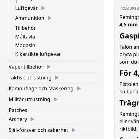
Luftgevär
PRODUKTB
Remingt
Ammunition
4,5 mm 
Tillbehör
Gasp
Måltavla
Magasin
Talon a
Kikarsikte luftgevär
bryta pi
som du s
Vapentillbehör
För 4
Taktisk utrustning
Pistolen
Kamouflage och Maskering
kulbana 
Militär utrustning
Trägr
Patches
Remingt
Archery
eller vä
riktbild
Självförsvar och säkerhet