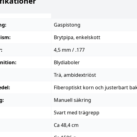
fikationer
ng:
Gaspistong
ism:
Brytpipa, enkelskott
r:
4,5 mm / .177
ition:
Blydiaboler
Trä, ambidextriöst
del:
Fiberoptiskt korn och justerbart ba
g:
Manuell säkring
Svart med trägrepp
:
Ca 48,4 cm