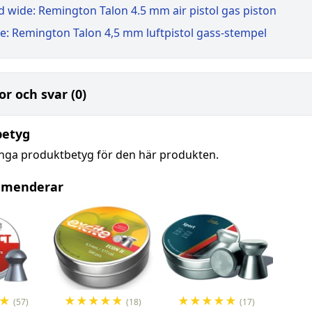
 wide: Remington Talon 4.5 mm air pistol gas piston
e: Remington Talon 4,5 mm luftpistol gass-stempel
or och svar (0)
betyg
inga produktbetyg för den här produkten.
mmenderar
★
★
★
★
★
★
★
★
★
★
★
(57)
(18)
(17)