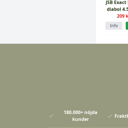
JSB Exact
diabol 4
500st 0
209 
Info
180.000+ nöjda
Fraktf
kunder