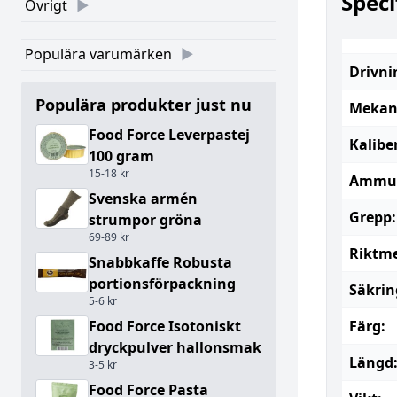
Speci
Övrigt
Populära varumärken
Drivni
Populära produkter just nu
Mekan
Food Force Leverpastej
Kalibe
100 gram
15-18 kr
Ammun
Svenska armén
Grepp:
strumpor gröna
69-89 kr
Riktme
Snabbkaffe Robusta
portionsförpackning
Säkrin
5-6 kr
Food Force Isotoniskt
Färg:
dryckpulver hallonsmak
Längd
3-5 kr
Food Force Pasta