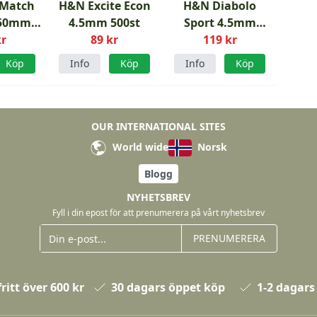
 Match
H&N Excite Econ
H&N Diabolo
.50mm
4.5mm 500st
Sport 4.5mm
.547g
kr
89 kr
119 kr
500st
Köp
Info
Köp
Info
Köp
OUR INTERNATIONAL SITES
World wide
Norsk
Blogg
NYHETSBREV
Fyll i din epost för att prenumerera på vårt nyhetsbrev
PRENUMERERA
ritt över 600 kr
30 dagars öppet köp
1-2 dagars