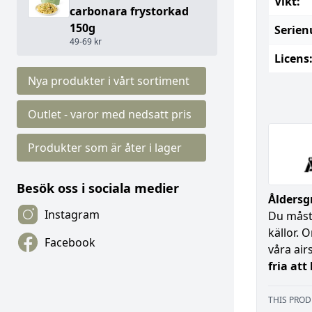
Vikt:
carbonara frystorkad
150g
Serie
49-69 kr
Licens
Nya produkter i vårt sortiment
Outlet - varor med nedsatt pris
Produkter som är åter i lager
Besök oss i sociala medier
Åldersgr
Instagram
Du måste
källor. 
Facebook
våra air
fria att
THIS PROD