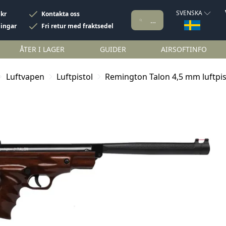
SVENSKA
 kr
Kontakta oss
ningar
Fri retur med fraktsedel
ÅTER I LAGER
GUIDER
AIRSOFTINFO
Luftvapen
Luftpistol
Remington Talon 4,5 mm luftpis