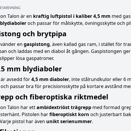
ESKRIVNING
on Talon är en
kraftig luftpistol i kaliber 4,5 mm
med gasp
blydiaboler
och passar för målskytte, övningsskytte och pli
istong och brytpipa
nvänder en
gaspistong
, även kallad gas ram, i stället för t
pan och laddas med en diabol åt gången. Gaspistongen ger 
lipper lösa gaspatroner.
,5 mm blydiaboler
 är avsedd för
4,5 mm diaboler
, inte stålrundkulor eller 6 
och passar bra för precisionsskytte på kortare avstånd med
epp och fiberoptiska riktmedel
on Talon har ett
ambidextriöst trägrepp
med formad greppy
nsterhänt. Pistolen har
fiberoptiskt korn
och justerbart bakr
. Varje pistol har även
unikt serienummer
.