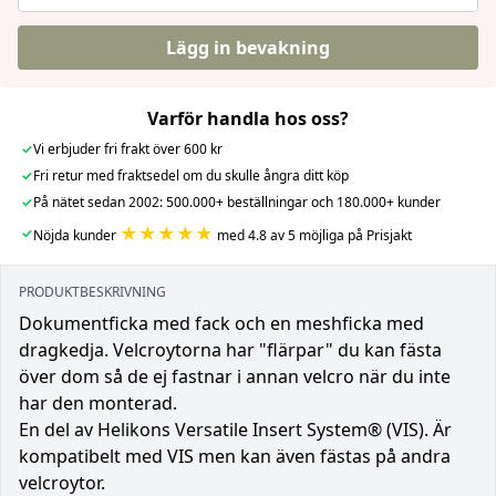
Lägg in bevakning
Varför handla hos oss?
✓
Vi erbjuder fri frakt över 600 kr
✓
Fri retur med fraktsedel om du skulle ångra ditt köp
✓
På nätet sedan 2002: 500.000+ beställningar och 180.000+ kunder
★★★★★
✓
Nöjda kunder
med 4.8 av 5 möjliga på Prisjakt
PRODUKTBESKRIVNING
Dokumentficka med fack och en meshficka med
dragkedja. Velcroytorna har "flärpar" du kan fästa
över dom så de ej fastnar i annan velcro när du inte
har den monterad.
En del av Helikons Versatile Insert System® (VIS). Är
kompatibelt med VIS men kan även fästas på andra
velcroytor.