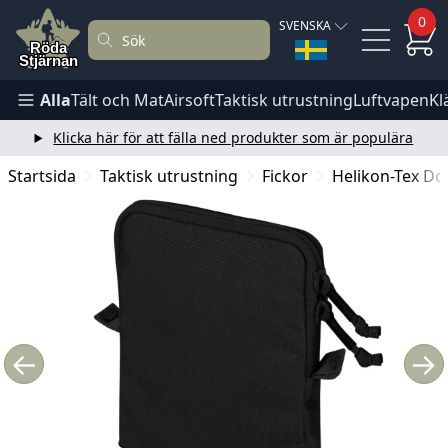
0
SVENSKA
Alla
Tält och Mat
Airsoft
Taktisk utrustning
Luftvapen
Kl
Klicka här för att fälla ned produkter som är populära
Startsida
Taktisk utrustning
Fickor
Helikon-Tex Do
←
→