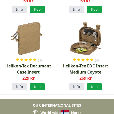
69 kr
69 kr
Info
Köp
Info
Köp
★
★
★
★
★
★
★
★
★
★
(3)
(4)
Helikon-Tex Document
Helikon-Tex EDC Insert
Case Insert
Medium Coyote
229 kr
269 kr
Info
Köp
Info
Köp
OUR INTERNATIONAL SITES
World wide
Norsk