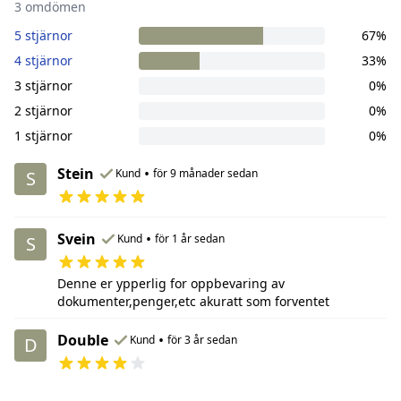
3 omdömen
5 stjärnor
67%
4 stjärnor
33%
3 stjärnor
0%
2 stjärnor
0%
1 stjärnor
0%
Stein
•
Kund
för 9 månader sedan
S
Svein
•
Kund
för 1 år sedan
S
Denne er ypperlig for oppbevaring av
dokumenter,penger,etc akuratt som forventet
Double
•
Kund
för 3 år sedan
D