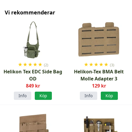
Vi rekommenderar
★
★
★
★
★
★
★
★
★
★
(2)
(3)
Helikon Tex EDC Side Bag
Helikon-Tex BMA Belt
OD
Molle Adapter 3
849 kr
129 kr
Info
Köp
Info
Köp