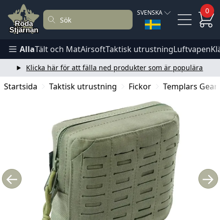
0
SVENSKA
Alla
Tält och Mat
Airsoft
Taktisk utrustning
Luftvapen
Kl
Klicka här för att fälla ned produkter som är populära
Startsida
Taktisk utrustning
Fickor
Templars Gear 
←
→