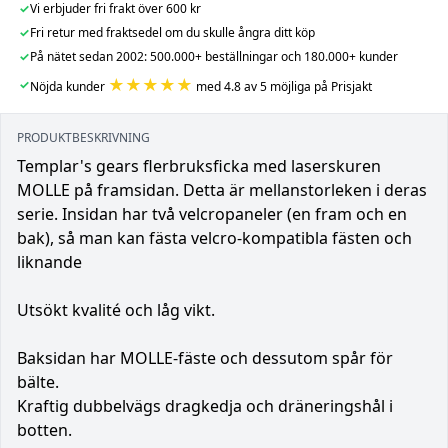
✓
Vi erbjuder fri frakt över 600 kr
✓
Fri retur med fraktsedel om du skulle ångra ditt köp
✓
På nätet sedan 2002: 500.000+ beställningar och 180.000+ kunder
★★★★★
✓
Nöjda kunder
med 4.8 av 5 möjliga på Prisjakt
PRODUKTBESKRIVNING
Templar's gears flerbruksficka med laserskuren
MOLLE på framsidan. Detta är mellanstorleken i deras
serie. Insidan har två velcropaneler (en fram och en
bak), så man kan fästa velcro-kompatibla fästen och
liknande
Utsökt kvalité och låg vikt.
Baksidan har MOLLE-fäste och dessutom spår för
bälte.
Kraftig dubbelvägs dragkedja och dräneringshål i
botten.