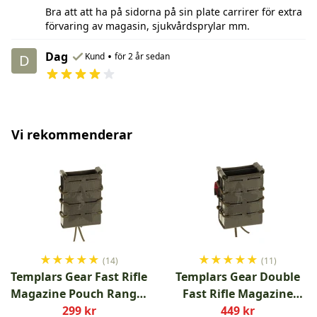
Bra att att ha på sidorna på sin plate carrirer för extra
förvaring av magasin, sjukvårdsprylar mm.
Dag
•
Kund
för 2 år sedan
D
Vi rekommenderar
★
★
★
★
★
★
★
★
★
★
(14)
(11)
Templars Gear Fast Rifle
Templars Gear Double
Magazine Pouch Ranger
Fast Rifle Magazine
Green
299 kr
Pouch Ranger Green
449 kr