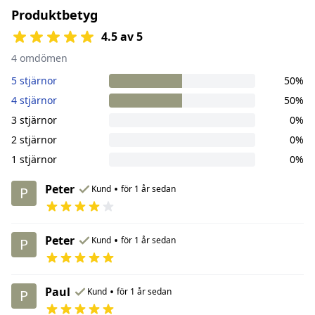
Produktbetyg
4.5 av 5
4 omdömen
5 stjärnor
50%
4 stjärnor
50%
3 stjärnor
0%
2 stjärnor
0%
1 stjärnor
0%
Peter
•
Kund
för 1 år sedan
P
Peter
•
Kund
för 1 år sedan
P
Paul
•
Kund
för 1 år sedan
P