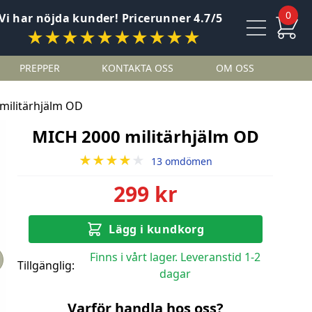
0
Vi har nöjda kunder! Pricerunner 4.7/5
★★★★★★★★★★
PREPPER
KONTAKTA OSS
OM OSS
militärhjälm OD
MICH 2000 militärhjälm OD
★★★★
★
13 omdömen
299 kr
Lägg i kundkorg
Finns i vårt lager. Leveranstid 1-2
Tillgänglig:
dagar
Varför handla hos oss?