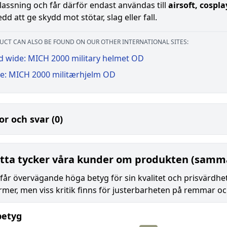
assning och får därför endast användas till
airsoft, cospl
edd att ge skydd mot stötar, slag eller fall.
UCT CAN ALSO BE FOUND ON OUR OTHER INTERNATIONAL SITES:
d wide: MICH 2000 military helmet OD
e: MICH 2000 militærhjelm OD
or och svar (0)
tta tycker våra kunder om produkten (samma
får övervägande höga betyg för sin kvalitet och prisvärdhe
mer, men viss kritik finns för justerbarheten på remmar 
betyg