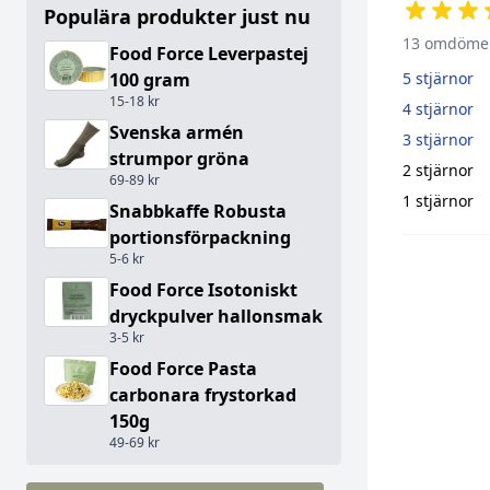
Populära produkter just nu
13 omdöme
Food Force Leverpastej
5 stjärnor
100 gram
15-18 kr
4 stjärnor
Svenska armén
3 stjärnor
strumpor gröna
2 stjärnor
69-89 kr
1 stjärnor
Snabbkaffe Robusta
portionsförpackning
5-6 kr
Food Force Isotoniskt
dryckpulver hallonsmak
3-5 kr
Food Force Pasta
carbonara frystorkad
150g
49-69 kr