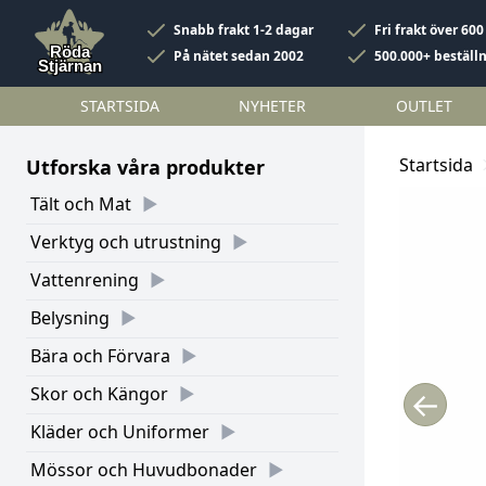
Snabb frakt 1-2 dagar
Fri frakt över 600
På nätet sedan 2002
500.000+ beställ
STARTSIDA
NYHETER
OUTLET
Startsida
Utforska våra produkter
Tält och Mat
Verktyg och utrustning
Vattenrening
Belysning
Bära och Förvara
Skor och Kängor
←
Kläder och Uniformer
Mössor och Huvudbonader