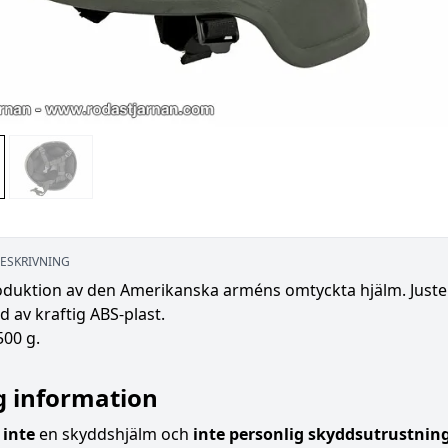
ESKRIVNING
oduktion av den Amerikanska arméns omtyckta hjälm. Juster
ad av kraftig ABS-plast.
500 g.
g information
r
inte
en skyddshjälm och
inte personlig skyddsutrustning