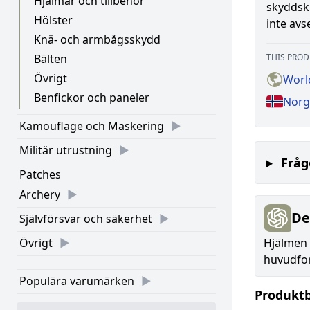
Hjälmar och tillbehör
skyddskl
Hölster
inte avs
Knä- och armbågsskydd
Bälten
THIS PROD
Övrigt
Worl
Benfickor och paneler
Norg
Kamouflage och Maskering
Militär utrustning
Fråg
Patches
Archery
De
Självförsvar och säkerhet
Övrigt
Hjälmen 
huvudfor
Populära varumärken
Produkt