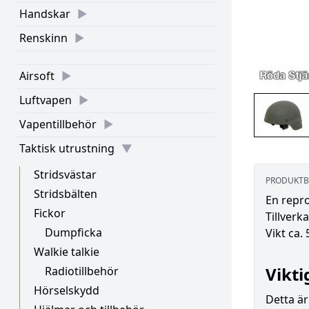
Handskar
Renskinn
Airsoft
Luftvapen
Vapentillbehör
Taktisk utrustning
Stridsvästar
PRODUKTB
Stridsbälten
En repr
Fickor
Tillverk
Dumpficka
Vikt ca. 
Walkie talkie
Vikti
Radiotillbehör
Hörselskydd
Detta ä