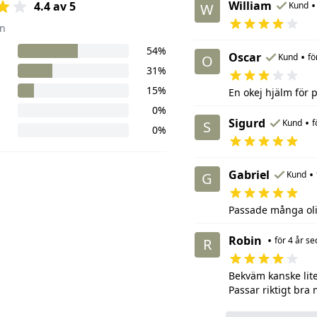
William
•
4.4 av 5
Kund
W
n
54%
Oscar
•
Kund
fö
O
31%
15%
En okej hjälm för 
0%
Sigurd
•
Kund
f
S
0%
Gabriel
•
Kund
G
Passade många oli
Robin
•
för 4 år s
R
Bekväm kanske lite
Passar riktigt bra 