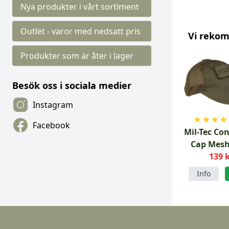
Nya produkter i vårt sortiment
Outlet - varor med nedsatt pris
Vi reko
Produkter som är åter i lager
Besök oss i sociala medier
Instagram
★
★
★
★
Facebook
Mil-Tec Co
Cap Mesh
139 
Info