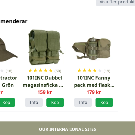
Visa fler produk
mmenderar
★
★
★
★
★
★
★
★
★
★
★
(18)
(60)
(19)
ntractor
101INC Dubbel
101INC Fanny
 Grön
magasinsficka M4
pack med flaska
kr
konverterbar
159 kr
179 kr
Grön
Grön
Köp
Info
Köp
Info
Köp
OUR INTERNATIONAL SITES