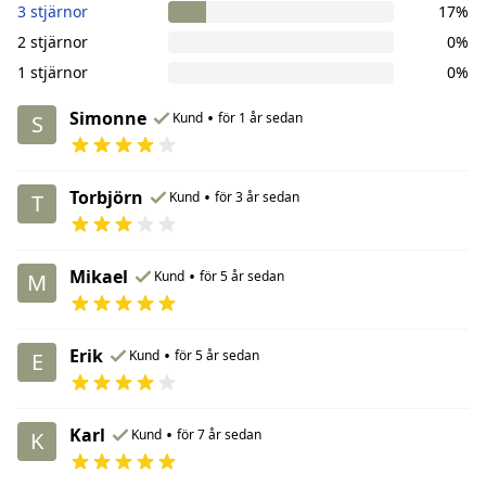
3 stjärnor
17%
2 stjärnor
0%
1 stjärnor
0%
Simonne
•
Kund
för 1 år sedan
S
Torbjörn
•
Kund
för 3 år sedan
T
Mikael
•
Kund
för 5 år sedan
M
Erik
•
Kund
för 5 år sedan
E
Karl
•
Kund
för 7 år sedan
K