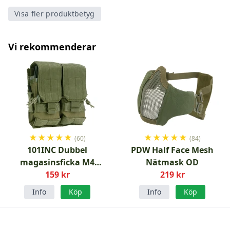
Visa fler produktbetyg
Vi rekommenderar
★
★
★
★
★
★
★
★
★
★
(60)
(84)
101INC Dubbel
PDW Half Face Mesh
magasinsficka M4
Nätmask OD
konverterbar Grön
159 kr
219 kr
Info
Köp
Info
Köp