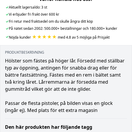
✓
Aktuellt lagersaldo: 3 st
✓
Vi erbjuder fri frakt över 600 kr
✓
Fri retur med fraktsedel om du skulle ångra ditt köp
✓
På nätet sedan 2002: 500.000+ beställningar och 180.000+ kunder
★★★★★
✓
Nöjda kunder
med 4.8 av 5 möjliga på Prisjakt
PRODUKTBESKRIVNING
Hölster som fästes på höger lår. Försedd med ställbar
typ av öppning, antingen för snabba drag eller för
bättre fastsättning. Fästes med en rem i bältet samt
två kring låret. Lårremmarna är försedda med
gummitråd vilket gör att de inte glider.
Passar de flesta pistoler, på bilden visas en glock
(ingår ej). Med plats för ett extra magasin
Den här produkten har följande tagg