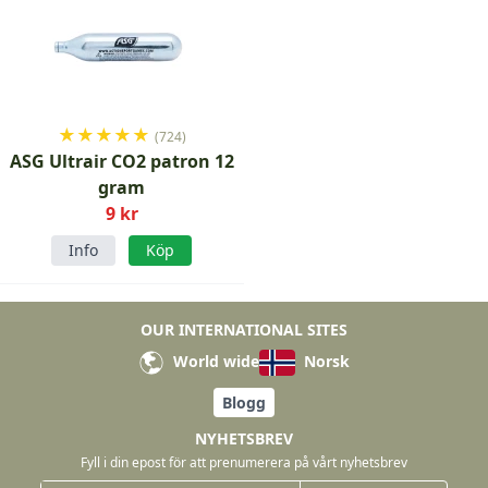
★
★
★
★
★
(724)
ASG Ultrair CO2 patron 12
gram
9 kr
Info
Köp
OUR INTERNATIONAL SITES
World wide
Norsk
Blogg
NYHETSBREV
Fyll i din epost för att prenumerera på vårt nyhetsbrev