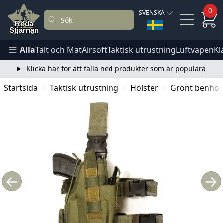
0
SVENSKA
Alla
Tält och Mat
Airsoft
Taktisk utrustning
Luftvapen
Kl
Klicka här för att fälla ned produkter som är populära
Startsida
Taktisk utrustning
Hölster
Grönt benhöls
←
→