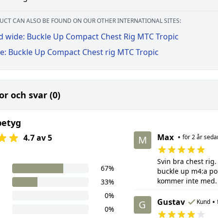
UCT CAN ALSO BE FOUND ON OUR OTHER INTERNATIONAL SITES:
d wide: Buckle Up Compact Chest Rig MTC Tropic
e: Buckle Up Compact Chest rig MTC Tropic
or och svar (0)
betyg
Max
•
4.7 av 5
för 2 år seda
M
Svin bra chest rig
67%
buckle up m4:a pou
kommer inte med.
33%
0%
Gustav
•
Kund
G
0%