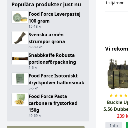
1 stjärnor
Populära produkter just nu
Food Force Leverpastej
100 gram
15-18 kr
Svenska armén
strumpor gröna
69-89 kr
Vi reko
Snabbkaffe Robusta
portionsförpackning
5-6 kr
Food Force Isotoniskt
dryckpulver hallonsmak
3-5 kr
★
★
★
Food Force Pasta
Buckle U
carbonara frystorkad
5.56 Dubbe
150g
MTC Tr
239 
49-69 kr
Info