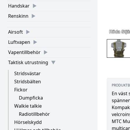
Handskar
Renskinn
Airsoft
Luftvapen
Vapentillbehör
Taktisk utrustning
Stridsvästar
Stridsbälten
PRODUKTB
Fickor
En väst 
Dumpficka
spännen.
Walkie talkie
Kompakt
Radiotillbehör
velcroin
MTC Mul
Hörselskydd
multica