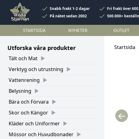
Snabb frakt 1-2 dagar
Fri frakt över 600
På nätet sedan 2002
500.000+ beställ
STARTSIDA
NYHETER
OUTLET
Startsida
Utforska våra produkter
Tält och Mat
Verktyg och utrustning
Vattenrening
Belysning
Bära och Förvara
Skor och Kängor
←
Kläder och Uniformer
Mössor och Huvudbonader