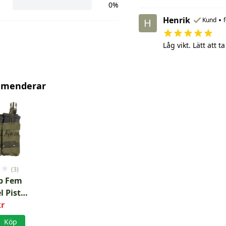
0%
Henrik
•
Kund
H
Låg vikt. Lätt att t
mmenderar
★
★
(3)
p Fem
l Pistol
opic
kr
Köp