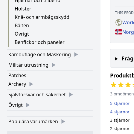
Hjälmar och tillbehör
Hölster
THIS PROD
Knä- och armbågsskydd
Worl
Bälten
Norg
Övrigt
Benfickor och paneler
Kamouflage och Maskering
Fråg
Militär utrustning
Produkt
Patches
Archery
3 omdömen
Självförsvar och säkerhet
5 stjärnor
Övrigt
4 stjärnor
3 stjärnor
Populära varumärken
2 stjärnor