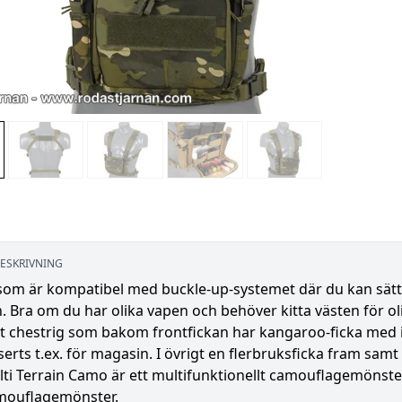
ESKRIVNING
som är kompatibel med buckle-up-systemet där du kan sätta
 Bra om du har olika vapen och behöver kitta västen för ol
 chestrig som bakom frontfickan har kangaroo-ficka med in
serts t.ex. för magasin. I övrigt en flerbruksficka fram samt 
ti Terrain Camo är ett multifunktionellt camouflagemönst
mouflagemönster.