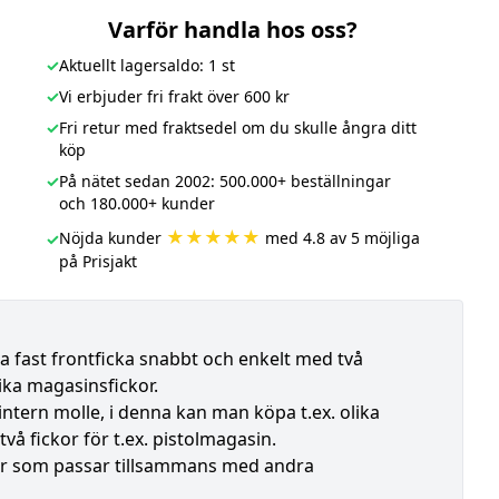
Varför handla hos oss?
✓
Aktuellt lagersaldo: 1 st
✓
Vi erbjuder fri frakt över 600 kr
✓
Fri retur med fraktsedel om du skulle ångra ditt
köp
✓
På nätet sedan 2002: 500.000+ beställningar
och 180.000+ kunder
★★★★★
Nöjda kunder
med 4.8 av 5 möjliga
✓
på Prisjakt
 fast frontficka snabbt och enkelt med två
ika magasinsfickor.
tern molle, i denna kan man köpa t.ex. olika
två fickor för t.ex. pistolmagasin.
er som passar tillsammans med andra