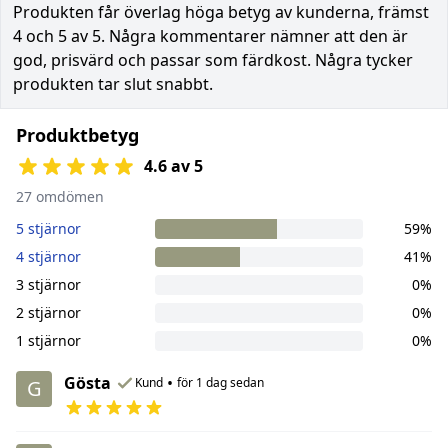
Produkten får överlag höga betyg av kunderna, främst
4 och 5 av 5. Några kommentarer nämner att den är
god, prisvärd och passar som färdkost. Några tycker
produkten tar slut snabbt.
Produktbetyg
4.6 av 5
27 omdömen
5 stjärnor
59%
4 stjärnor
41%
3 stjärnor
0%
2 stjärnor
0%
1 stjärnor
0%
Gösta
•
Kund
för 1 dag sedan
G