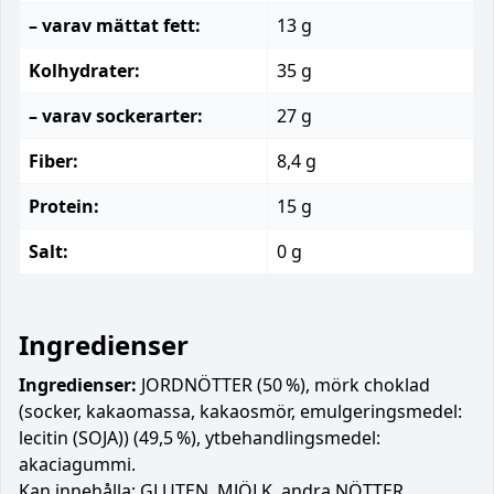
– varav mättat fett:
13 g
Kolhydrater:
35 g
– varav sockerarter:
27 g
Fiber:
8,4 g
Protein:
15 g
Salt:
0 g
Ingredienser
Ingredienser:
JORDNÖTTER (50 %), mörk choklad
(socker, kakaomassa, kakaosmör, emulgeringsmedel:
lecitin (SOJA)) (49,5 %), ytbehandlingsmedel:
akaciagummi.
Kan innehålla: GLUTEN, MJÖLK, andra NÖTTER.