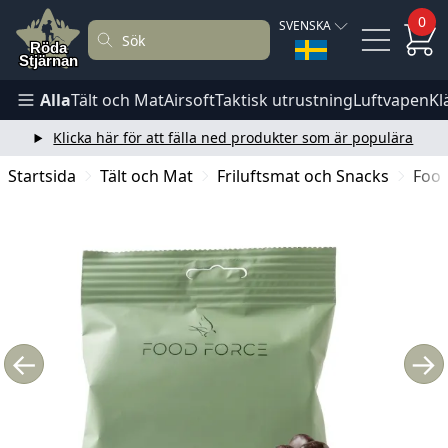
0
SVENSKA
Alla
Tält och Mat
Airsoft
Taktisk utrustning
Luftvapen
Kl
Klicka här för att fälla ned produkter som är populära
Startsida
Tält och Mat
Friluftsmat och Snacks
Food
←
→