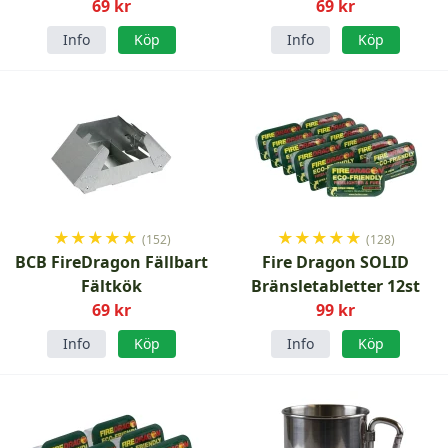
69 kr
69 kr
Info
Köp
Info
Köp
★
★
★
★
★
★
★
★
★
★
(152)
(128)
BCB FireDragon Fällbart
Fire Dragon SOLID
Fältkök
Bränsletabletter 12st
69 kr
99 kr
Info
Köp
Info
Köp