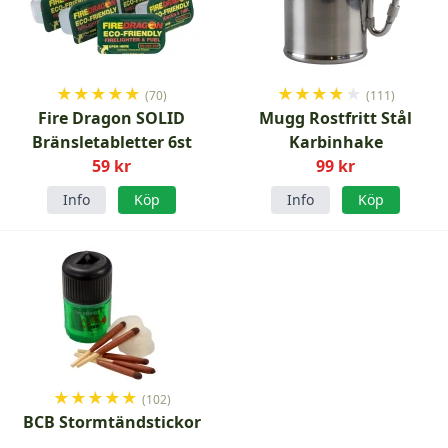
★
★
★
★
★
★
★
★
★
★
(70)
(111)
Fire Dragon SOLID
Mugg Rostfritt Stål
Bränsletabletter 6st
Karbinhake
59 kr
99 kr
Info
Köp
Info
Köp
★
★
★
★
★
(102)
BCB Stormtändstickor