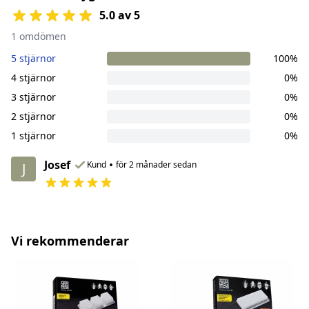
5.0 av 5
1 omdömen
5 stjärnor
100%
4 stjärnor
0%
3 stjärnor
0%
2 stjärnor
0%
1 stjärnor
0%
Josef
•
Kund
för 2 månader sedan
J
Vi rekommenderar