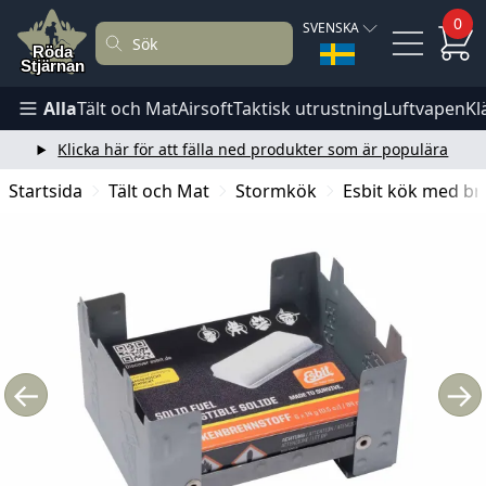
0
SVENSKA
Alla
Tält och Mat
Airsoft
Taktisk utrustning
Luftvapen
Kl
Klicka här för att fälla ned produkter som är populära
Startsida
Tält och Mat
Stormkök
Esbit kök med brä
←
→