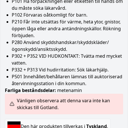
P101 Ha förpackningen eller etiketten till hands om
du måste söka läkarvård.
P102 Förvaras oåtkomligt för barn.
P210 Får inte utsättas för värme, heta ytor, gnistor,
öppen låga eller andra antändningskällor. Rökning
förbjuden.
P280 Använd skyddshandskar/skyddskläder/
ögonskydd/ansiktsskydd.
P302 + P352 VID HUDKONTAKT: Tvätta med mycket
vatten.
P332 + P313 Vid hudirritation: Sök läkarhjälp.
P501 Innehållet/behållaren lämnas till auktoriserad
återvinningsstation i din kommun.
Farliga beståndsdelar:
metenamin
Vänligen observera att denna vara inte kan
skickas till Gotland.
Den här produkten tillverkas i
Tyskland
.