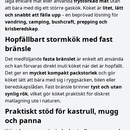
laga enklare mat eller använda
frystorkad mat
utan
att bära med dig ett större gaskök. Köket är
litet, lätt
och snabbt att fälla upp
– en beprövad lösning för
vandring, camping, bushcraft, prepping och
krisberedskap
.
Hopfällbart stormkök med fast
bränsle
Det medföljande
fasta bränslet
är enkelt att använda
och kan förvaras direkt inuti köket när det är hopfällt.
Det ger en
mycket kompakt packstorlek
och gör
köket lätt att bära med sig i ryggsäcken, bilen eller
beredskapslådan. Fast bränsle brinner
tyst och utan
synlig rök
, vilket gör köket praktiskt för diskret
matlagning ute i naturen.
Praktiskt stöd för kastrull, mugg
och panna