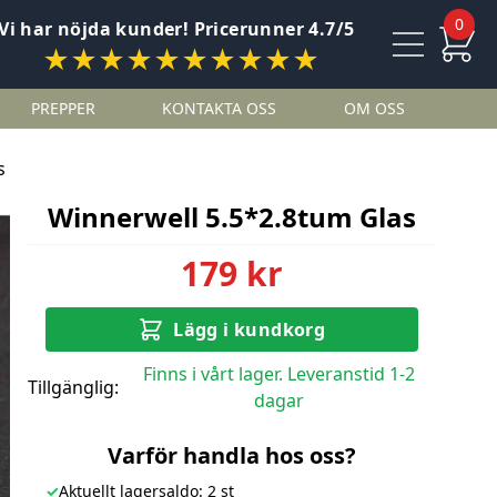
0
Vi har nöjda kunder! Pricerunner 4.7/5
★★★★★★★★★★
PREPPER
KONTAKTA OSS
OM OSS
s
Winnerwell 5.5*2.8tum Glas
179 kr
Lägg i kundkorg
Finns i vårt lager. Leveranstid 1-2
Tillgänglig:
dagar
Varför handla hos oss?
✓
Aktuellt lagersaldo: 2 st