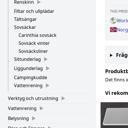
Renskinn
Filtar och ullplädar
THIS PROD
Tältsängar
Worl
Sovsäckar
Norg
Carinthia sovsäck
Sovsäck vinter
Sovsäcksliner
Fråg
Sittunderlag
Liggunderlag
Produkt
Campingkudde
Det finns 
Vattenrening
Vi reko
Verktyg och utrustning
Vattenrening
Belysning