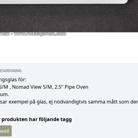
ESKRIVNING
ngsglas för:
/M , Nomad View S/M, 2.5" Pipe Oven
tum.
isar exempel på glas, ej nödvändigtvis samma mått som den
 produkten har följande tagg
well