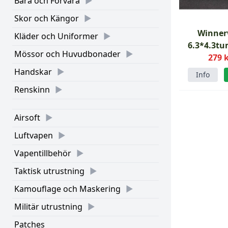
Bära och Förvara
Skor och Kängor
Winner
Kläder och Uniformer
6.3*4.3tu
Mössor och Huvudbonader
279 
Handskar
Info
Renskinn
Airsoft
Luftvapen
Vapentillbehör
Taktisk utrustning
Kamouflage och Maskering
Militär utrustning
Patches