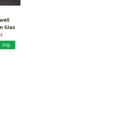
well
m Glas
kr
Köp