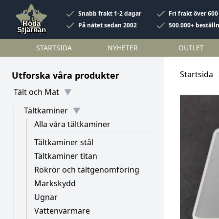
Snabb frakt 1-2 dagar
Fri frakt över 600
På nätet sedan 2002
500.000+ beställ
STARTSIDA
NYHETER
OUTLET
Startsida
Utforska våra produkter
Tält och Mat
Tältkaminer
Alla våra tältkaminer
Tältkaminer stål
Tältkaminer titan
Rökrör och tältgenomföring
Markskydd
Ugnar
Vattenvärmare