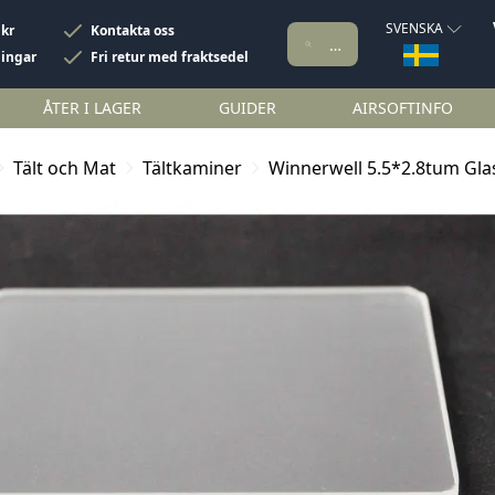
SVENSKA
 kr
Kontakta oss
ningar
Fri retur med fraktsedel
ÅTER I LAGER
GUIDER
AIRSOFTINFO
Tält och Mat
Tältkaminer
Winnerwell 5.5*2.8tum Gla