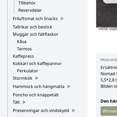
Tillbehör
Reservdelar
Friluftsmat och Snacks
Tallrikar och bestick
Muggar och fältflaskor
Kåsa
Termos
Kaffepress
PRODUKTB
Kokkärl och kaffepannor
Ersättni
Perkulator
Nomad S
Stormkök
5,5*2,8 
Bilden v
Hammock och hängmatta
Poncho och knäppetält
Den här
Tält
Presenningar och vindskydd
Winner