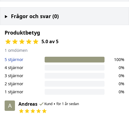
Frågor och svar (0)
Produktbetyg
5.0 av 5
1 omdömen
5 stjärnor
100%
4 stjärnor
0%
3 stjärnor
0%
2 stjärnor
0%
1 stjärnor
0%
Andreas
•
Kund
för 1 år sedan
A