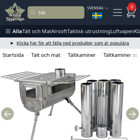
0
SVENSKA
Alla
Tält och Mat
Airsoft
Taktisk utrustning
Luftvapen
Kl
Klicka här för att fälla ned produkter som är populära
Startsida
Tält och mat
Tältkaminer
Tältkaminer stå
←
→