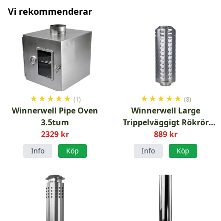
Vi rekommenderar
★
★
★
★
★
★
★
★
★
★
(1)
(8)
Winnerwell Pipe Oven
Winnerwell Large
3.5tum
Trippelväggigt Rökrör
2329 kr
3.5tum
889 kr
Info
Köp
Info
Köp