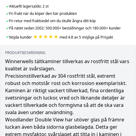
✓
Aktuellt lagersaldo: 2 st
✓
Fri frakt när du köper den här produkten
✓
Fri retur med fraktsedel om du skulle ångra ditt köp
✓
På nätet sedan 2002: 500.000+ beställningar och 180.000+ kunder
★★★★★
✓
Nöjda kunder
med 4.8 av 5 möjliga på Prisjakt
PRODUKTBESKRIVNING
Winnerwells tältkaminer tillverkas av rostfritt stål vars
kvalitet är svårslagen.
Precisionstillverkad av 304 rostfritt stål, extremt
robust och motstår rost och korrosion exemplariskt.
Kaminen är riktigt vackert tillverkad, fina ordentliga
svetsningar och luckor, vred och liknande detaljer är
vackert tillverkade och formgivna så att de ska vara
svala även under användning.
Woodlander Double View har utöver glas på främre
luckan även båda sidorna glasbelagda. Detta ger
extrem mysfaktor, svårslaget att titta in i kaminen i