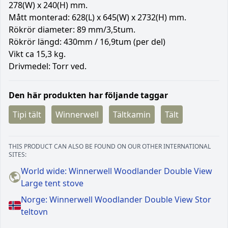
278(W) x 240(H) mm.
Mått monterad: 628(L) x 645(W) x 2732(H) mm.
Rökrör diameter: 89 mm/3,5tum.
Rökrör längd: 430mm / 16,9tum (per del)
Vikt ca 15,3 kg.
Drivmedel: Torr ved.
Den här produkten har följande taggar
Tipi tält
Winnerwell
Tältkamin
Tält
THIS PRODUCT CAN ALSO BE FOUND ON OUR OTHER INTERNATIONAL
SITES:
World wide: Winnerwell Woodlander Double View
Large tent stove
Norge: Winnerwell Woodlander Double View Stor
teltovn