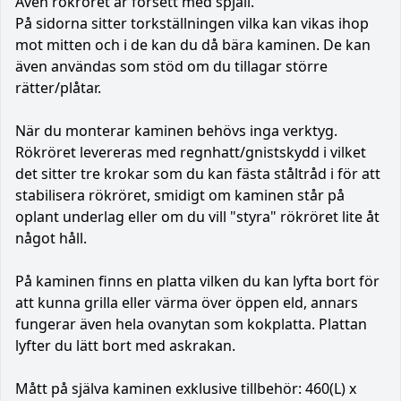
Även rökröret är försett med spjäll.
På sidorna sitter torkställningen vilka kan vikas ihop
mot mitten och i de kan du då bära kaminen. De kan
även användas som stöd om du tillagar större
rätter/plåtar.
När du monterar kaminen behövs inga verktyg.
Rökröret levereras med regnhatt/gnistskydd i vilket
det sitter tre krokar som du kan fästa ståltråd i för att
stabilisera rökröret, smidigt om kaminen står på
oplant underlag eller om du vill "styra" rökröret lite åt
något håll.
På kaminen finns en platta vilken du kan lyfta bort för
att kunna grilla eller värma över öppen eld, annars
fungerar även hela ovanytan som kokplatta. Plattan
lyfter du lätt bort med askrakan.
Mått på själva kaminen exklusive tillbehör: 460(L) x