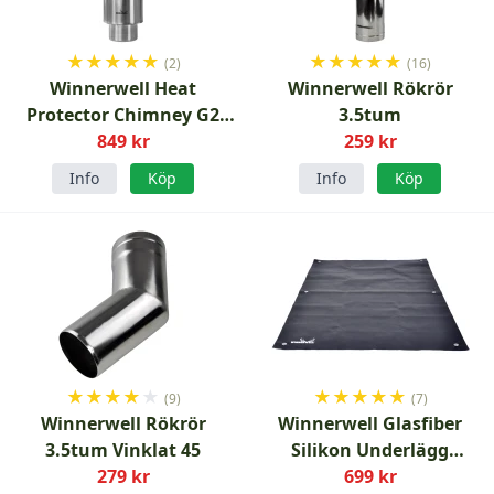
★
★
★
★
★
★
★
★
★
★
(2)
(16)
Winnerwell Heat
Winnerwell Rökrör
Protector Chimney G2
3.5tum
3.5tum
849 kr
259 kr
Info
Köp
Info
Köp
★
★
★
★
★
★
★
★
★
★
(9)
(7)
Winnerwell Rökrör
Winnerwell Glasfiber
3.5tum Vinklat 45
Silikon Underlägg
279 kr
1500X980mm
699 kr