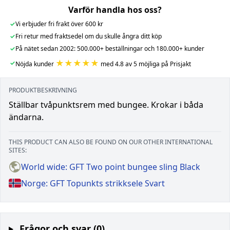
Varför handla hos oss?
✓
Vi erbjuder fri frakt över 600 kr
✓
Fri retur med fraktsedel om du skulle ångra ditt köp
✓
På nätet sedan 2002: 500.000+ beställningar och 180.000+ kunder
★★★★★
✓
Nöjda kunder
med 4.8 av 5 möjliga på Prisjakt
PRODUKTBESKRIVNING
Ställbar tvåpunktsrem med bungee. Krokar i båda
ändarna.
THIS PRODUCT CAN ALSO BE FOUND ON OUR OTHER INTERNATIONAL
SITES:
World wide: GFT Two point bungee sling Black
Norge: GFT Topunkts strikksele Svart
Frågor och svar (0)