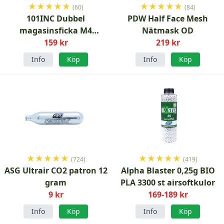
★
★
★
★
★
★
★
★
★
★
(60)
(84)
101INC Dubbel
PDW Half Face Mesh
magasinsficka M4
Nätmask OD
konverterbar Grön
159 kr
219 kr
Info
Köp
Info
Köp
★
★
★
★
★
★
★
★
★
★
(724)
(419)
ASG Ultrair CO2 patron 12
Alpha Blaster 0,25g BIO
gram
PLA 3300 st airsoftkulor
9 kr
169-189 kr
Info
Köp
Info
Köp