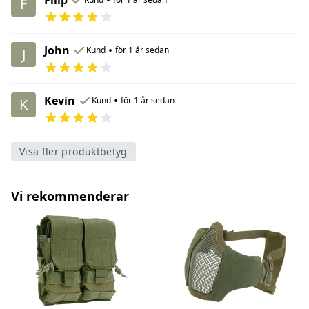
F
John
•
Kund
för 1 år sedan
J
Kevin
•
Kund
för 1 år sedan
K
Visa fler produktbetyg
Vi rekommenderar