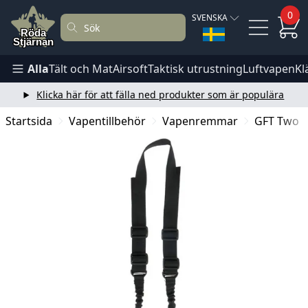
0
SVENSKA
Alla
Tält och Mat
Airsoft
Taktisk utrustning
Luftvapen
Kl
Klicka här för att fälla ned produkter som är populära
Startsida
Vapentillbehör
Vapenremmar
GFT Two p