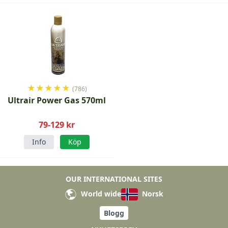
★
★
★
★
★
(786)
Ultrair Power Gas 570ml
79-129 kr
Info
Köp
OUR INTERNATIONAL SITES
World wide
Norsk
Blogg