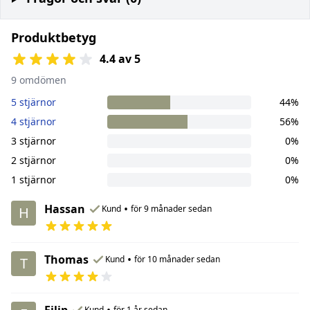
Produktbetyg
4.4 av 5
9 omdömen
5 stjärnor
44%
4 stjärnor
56%
3 stjärnor
0%
2 stjärnor
0%
1 stjärnor
0%
Hassan
•
Kund
för 9 månader sedan
H
Thomas
•
Kund
för 10 månader sedan
T
Filip
•
Kund
för 1 år sedan