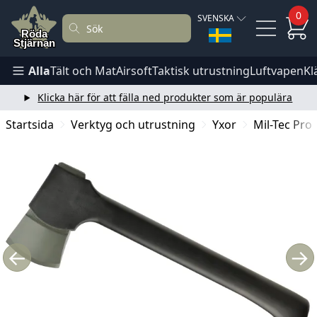
0
SVENSKA
Alla
Tält och Mat
Airsoft
Taktisk utrustning
Luftvapen
Kl
Klicka här för att fälla ned produkter som är populära
Startsida
Verktyg och utrustning
Yxor
Mil-Tec Pro
←
→