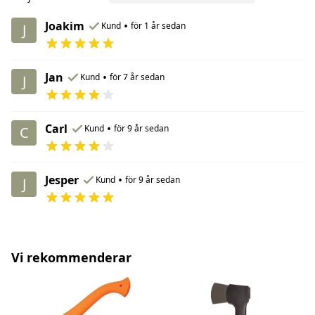
Joakim
•
Kund
för 1 år sedan
J
Jan
•
Kund
för 7 år sedan
J
Carl
•
Kund
för 9 år sedan
C
Jesper
•
Kund
för 9 år sedan
J
Vi rekommenderar