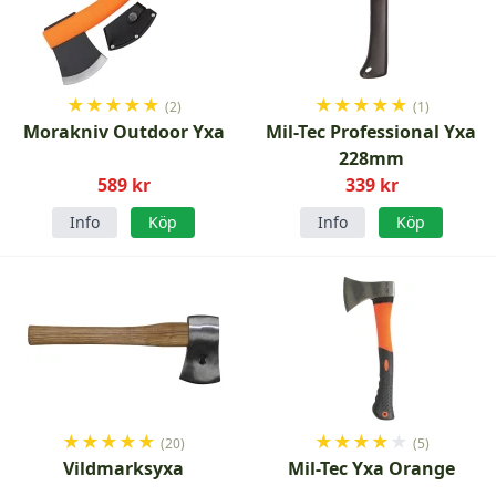
★
★
★
★
★
★
★
★
★
★
(2)
(1)
Morakniv Outdoor Yxa
Mil-Tec Professional Yxa
228mm
589 kr
339 kr
Info
Köp
Info
Köp
★
★
★
★
★
★
★
★
★
★
(20)
(5)
Vildmarksyxa
Mil-Tec Yxa Orange