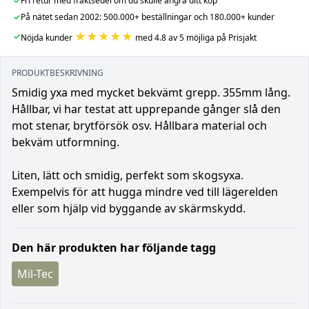
✓
Fri retur med fraktsedel om du skulle ångra ditt köp
✓
På nätet sedan 2002: 500.000+ beställningar och 180.000+ kunder
★★★★★
✓
Nöjda kunder
med 4.8 av 5 möjliga på Prisjakt
PRODUKTBESKRIVNING
Smidig yxa med mycket bekvämt grepp. 355mm lång.
Hållbar, vi har testat att upprepande gånger slå den
mot stenar, brytförsök osv. Hållbara material och
bekväm utformning.
Liten, lätt och smidig, perfekt som skogsyxa.
Exempelvis för att hugga mindre ved till lägerelden
eller som hjälp vid byggande av skärmskydd.
Den här produkten har följande tagg
Mil-Tec