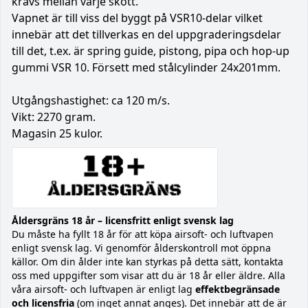
krävs mellan varje skott.
Vapnet är till viss del byggt på VSR10-delar vilket
innebär att det tillverkas en del uppgraderingsdelar
till det, t.ex. är spring guide, pistong, pipa och hop-up
gummi VSR 10. Försett med stålcylinder 24x201mm.
Utgångshastighet: ca 120 m/s.
Vikt: 2270 gram.
Magasin 25 kulor.
Åldersgräns 18 år – licensfritt enligt svensk lag
Du måste ha fyllt 18 år för att köpa airsoft- och luftvapen
enligt svensk lag. Vi genomför ålderskontroll mot öppna
källor. Om din ålder inte kan styrkas på detta sätt, kontakta
oss med uppgifter som visar att du är 18 år eller äldre. Alla
våra airsoft- och luftvapen är enligt lag
effektbegränsade
och licensfria
(om inget annat anges). Det innebär att de är