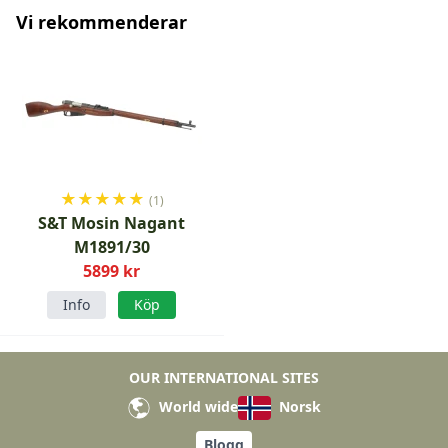
Vi rekommenderar
★
★
★
★
★
(1)
S&T Mosin Nagant
M1891/30
5899 kr
Info
Köp
OUR INTERNATIONAL SITES
World wide
Norsk
Blogg