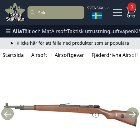
0
SVENSKA
Alla
Tält och Mat
Airsoft
Taktisk utrustning
Luftvapen
Kl
Klicka här för att fälla ned produkter som är populära
Startsida
Airsoft
Airsoftgevär
Fjäderdrivna Airsoft
←
→