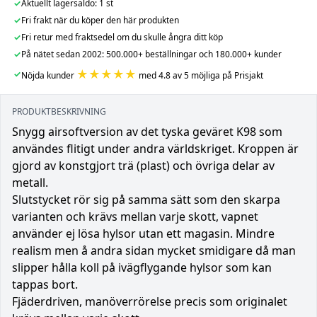
✓
Aktuellt lagersaldo: 1 st
✓
Fri frakt när du köper den här produkten
✓
Fri retur med fraktsedel om du skulle ångra ditt köp
✓
På nätet sedan 2002: 500.000+ beställningar och 180.000+ kunder
★★★★★
✓
Nöjda kunder
med 4.8 av 5 möjliga på Prisjakt
PRODUKTBESKRIVNING
Snygg airsoftversion av det tyska geväret K98 som
användes flitigt under andra världskriget. Kroppen är
gjord av konstgjort trä (plast) och övriga delar av
metall.
Slutstycket rör sig på samma sätt som den skarpa
varianten och krävs mellan varje skott, vapnet
använder ej lösa hylsor utan ett magasin. Mindre
realism men å andra sidan mycket smidigare då man
slipper hålla koll på ivägflygande hylsor som kan
tappas bort.
Fjäderdriven, manöverrörelse precis som originalet