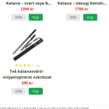
Katana – svart saya &
Katana – Uesugi Kenshin
mörkblå lindning
1399 kr
& svärdställ
1799 kr
Info
Köp
Info
Köp
★
★
★
★
★
(1)
Två katanasvärd -
ninjainspirerat svärdsset
399 kr
Info
Köp
THIS PRODUCT CATEGORY CAN ALSO BE FOUND ON OUR OTHER