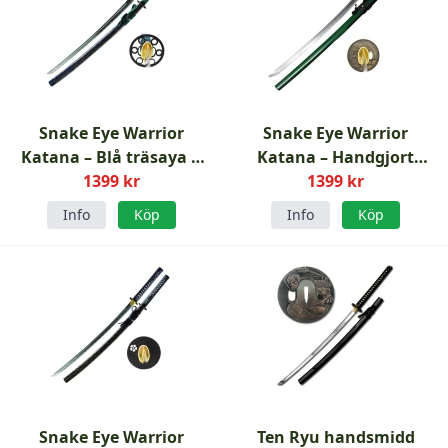
Snake Eye Warrior
Snake Eye Warrior
Katana – Blå träsaya &
Katana – Handgjort
turkos lindning
1399 kr
samurajsvärd med ställ
1399 kr
Info
Köp
Info
Köp
Snake Eye Warrior
Ten Ryu handsmidd