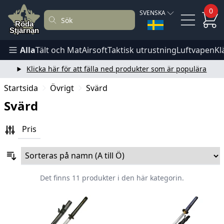
0
SVENSKA
Alla
Tält och Mat
Airsoft
Taktisk utrustning
Luftvapen
Kl
Klicka här för att fälla ned produkter som är populära
Startsida
Övrigt
Svärd
Svärd
Pris
Det finns 11 produkter i den här kategorin.