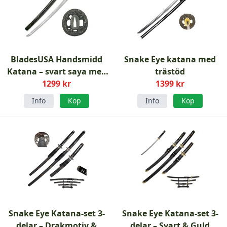
BladesUSA Handsmidd
Snake Eye katana med
Katana – svart saya med
trästöd
guldmönster
1299 kr
1399 kr
Info
Köp
Info
Köp
Snake Eye Katana-set 3-
Snake Eye Katana-set 3-
delar – Drakmotiv &
delar – Svart & Guld