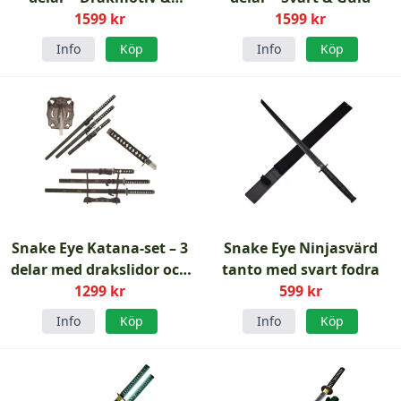
svartlackerade slidor
1599 kr
1599 kr
Info
Köp
Info
Köp
Snake Eye Katana-set – 3
Snake Eye Ninjasvärd
delar med drakslidor och
tanto med svart fodra
displayställ
1299 kr
599 kr
Info
Köp
Info
Köp