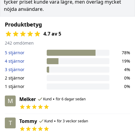
tycker priset kunde vara lägre, men överlag mycket
nöjda användare.
Produktbetyg
4.7 av 5
242 omdömen
5 stjärnor
78%
4 stjärnor
19%
3 stjärnor
4%
2 stjärnor
0%
1 stjärnor
0%
Melker
•
Kund
för 6 dagar sedan
M
Tommy
•
Kund
för 3 veckor sedan
T