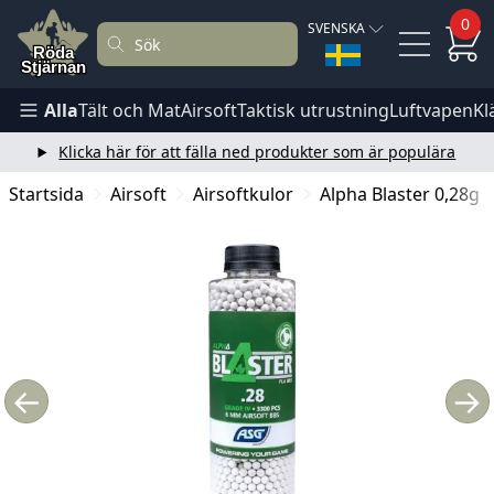
0
SVENSKA
Alla
Tält och Mat
Airsoft
Taktisk utrustning
Luftvapen
Kl
Klicka här för att fälla ned produkter som är populära
Startsida
Airsoft
Airsoftkulor
Alpha Blaster 0,28g B
←
→