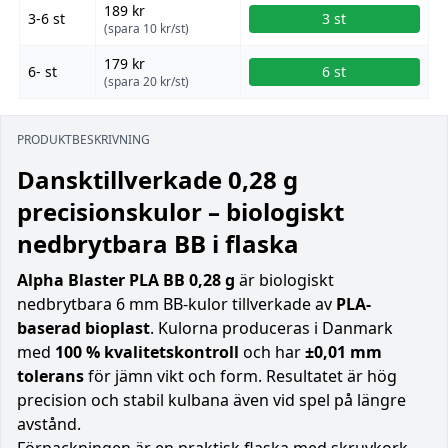
189 kr
3-6 st
3 st
(spara 10 kr/st)
179 kr
6- st
6 st
(spara 20 kr/st)
PRODUKTBESKRIVNING
Dansktillverkade 0,28 g
precisionskulor – biologiskt
nedbrytbara BB i flaska
Alpha Blaster PLA BB 0,28 g
är biologiskt
nedbrytbara 6 mm BB-kulor tillverkade av
PLA-
baserad bioplast
. Kulorna produceras i Danmark
med
100 % kvalitetskontroll
och har
±0,01 mm
tolerans
för jämn vikt och form. Resultatet är hög
precision och stabil kulbana även vid spel på längre
avstånd.
Förpackningen är en praktisk flaska med skruvkork