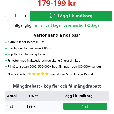
179-199 kr
-
+
Lägg i kundkorg
Tillgänglig:
Finns i vårt lager. Leveranstid 1-2 dagar
Varför handla hos oss?
✓
Aktuellt lagersaldo: 10+ st
✓
Vi erbjuder fri frakt över 600 kr
✓
Köp fler och få mängdrabatt
✓
Fri retur med fraktsedel om du skulle ångra ditt köp
✓
På nätet sedan 2002: 500.000+ beställningar och 180.000+ kunder
★★★★★
✓
Nöjda kunder
med 4.8 av 5 möjliga på Prisjakt
Mängdrabatt - köp fler och få mängdrabatt
Antal
Pris/st
Lägg i kundkorg
1 st
199 kr
1 st