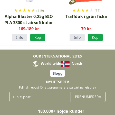
★
★
★
★
★
★
★
★
★
★
(419)
(37)
Alpha Blaster 0,25g BIO
Träffduk i grön ficka
PLA 3300 st airsoftkulor
169-189 kr
79 kr
Info
Köp
Info
Köp
OUR INTERNATIONAL SITES
World wide
Norsk
Blogg
NYHETSBREV
Fyll i din epost för att prenumerera på vårt nyhetsbrev
PRENUMERERA
180.000+ nöjda kunder