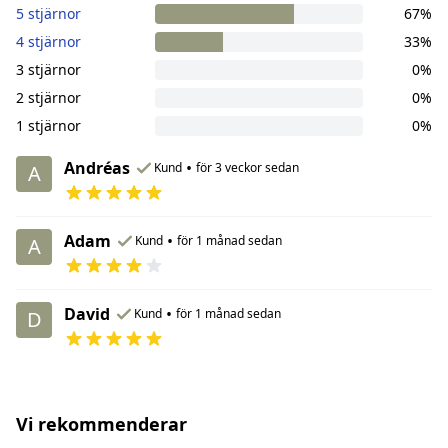
5 stjärnor
67%
4 stjärnor
33%
3 stjärnor
0%
2 stjärnor
0%
1 stjärnor
0%
Andréas
•
Kund
för 3 veckor sedan
A
Adam
•
Kund
för 1 månad sedan
A
David
•
Kund
för 1 månad sedan
D
Vi rekommenderar