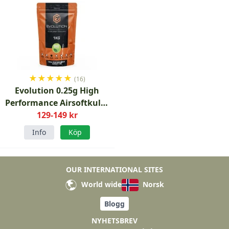
★
★
★
★
★
(16)
Evolution 0.25g High
Performance Airsoftkulor
129-149 kr
Bio 1kg
Info
Köp
OUR INTERNATIONAL SITES
World wide
Norsk
Blogg
NYHETSBREV