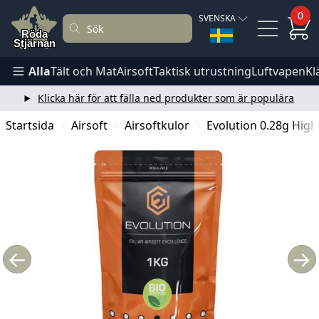
0
SVENSKA
Alla
Tält och Mat
Airsoft
Taktisk utrustning
Luftvapen
Kl
Klicka här för att fälla ned produkter som är populära
Startsida
Airsoft
Airsoftkulor
Evolution 0.28g High
←
→