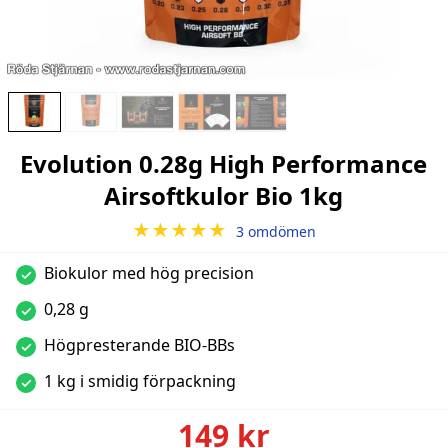
Evolution 0.28g High Performance
Airsoftkulor Bio 1kg
★★★★★
3 omdömen
Biokulor med hög precision
✓
0,28 g
✓
Högpresterande BIO-BBs
✓
1 kg i smidig förpackning
✓
149 kr