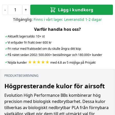
-
+
Lägg i kundkorg
Tillgänglig:
Finns i vårt lager. Leveranstid 1-2 dagar
Varför handla hos oss?
✓
Aktuellt lagersaldo: 10+ st
✓
Vi erbjuder fri frakt över 600 kr
✓
Fri retur med fraktsedel om du skulle ångra ditt köp
✓
På nätet sedan 2002: 500.000+ beställningar och 180.000+ kunder
★★★★★
✓
Nöjda kunder
med 4.8 av 5 möjliga på Prisjakt
PRODUKTBESKRIVNING
Högpresterande kulor för airsoft
Evolution High Performance BBs kombinerar hög
precision med biologisk nedbrytbarhet. Dessa kulor
tillverkas av biologiskt nedbrytbar PLA från förnybara
växtkällor, vilket gör dem till ett utmärkt val för