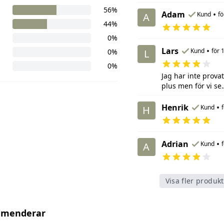
56%
Adam
•
Kund
fö
A
44%
0%
Lars
•
Kund
för 
0%
L
0%
Jag har inte provat
plus men för vi se.
Henrik
•
Kund
H
Adrian
•
Kund
A
Visa fler produk
mmenderar