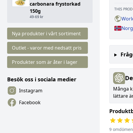
carbonara frystorkad
THIS PROD
150g
49-69 kr
Worl
Norg
Nya produkter i vårt sortiment
Outlet - varor med nedsatt pris
Fråg
Produkter som är åter i lager
De
Besök oss i sociala medier
Många ku
Instagram
lättare 
Facebook
Produkt
9 omdömen