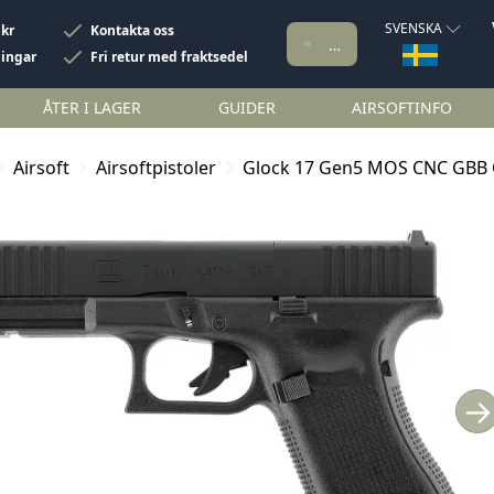
SVENSKA
 kr
Kontakta oss
ningar
Fri retur med fraktsedel
ÅTER I LAGER
GUIDER
AIRSOFTINFO
Airsoft
Airsoftpistoler
Glock 17 Gen5 MOS CNC GBB
→