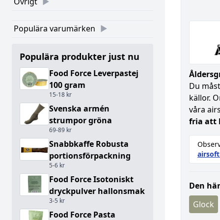
Övrigt
Populära varumärken
Populära produkter just nu
Food Force Leverpastej
Åldersgr
100 gram
Du måste
15-18 kr
källor. 
Svenska armén
våra air
strumpor gröna
fria att
69-89 kr
Snabbkaffe Robusta
Observ
airsof
portionsförpackning
5-6 kr
Food Force Isotoniskt
Den här
dryckpulver hallonsmak
3-5 kr
Glock
Food Force Pasta