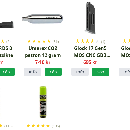
★
★
★
★
★
★
★
★
★
★
★
★
★
(2)
(36)
(1)
RDS 8
Umarex CO2
Glock 17 Gen5
Glo
sikte
patron 12 gram
MOS CNC GBB
MOS
kr
7-10 kr
CO2 Magasin
695 kr
G
Köp
Info
Köp
Info
Köp
Inf
★
★
★
★
★
★
(115)
(106)