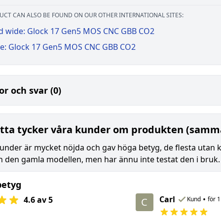
UCT CAN ALSO BE FOUND ON OUR OTHER INTERNATIONAL SITES:
d wide: Glock 17 Gen5 MOS CNC GBB CO2
e: Glock 17 Gen5 MOS CNC GBB CO2
or och svar (0)
tta tycker våra kunder om produkten (samma
nder är mycket nöjda och gav höga betyg, de flesta utan 
än den gamla modellen, men har ännu inte testat den i bruk.
betyg
Carl
•
4.6 av 5
Kund
för 
C