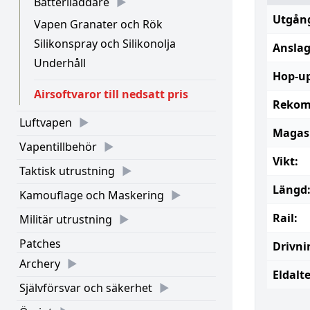
Batteriladdare
Utgång
Vapen Granater och Rök
Silikonspray och Silikonolja
Anslag
Underhåll
Hop-up
Airsoftvaror till nedsatt pris
Rekom
Luftvapen
Magasi
Vapentillbehör
Vikt:
Taktisk utrustning
Längd
Kamouflage och Maskering
Rail:
Militär utrustning
Patches
Drivni
Archery
Eldalt
Självförsvar och säkerhet