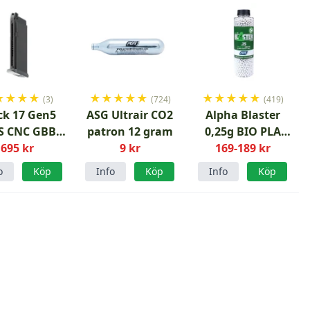
★
★
★
★
★
★
★
★
★
★
★
★
★
★
(3)
(724)
(419)
ck 17 Gen5
ASG Ultrair CO2
Alpha Blaster
 CNC GBB
patron 12 gram
0,25g BIO PLA
reengas
695 kr
9 kr
169-189 kr
3300 st
Magasin
airsoftkulor
o
Köp
Info
Köp
Info
Köp