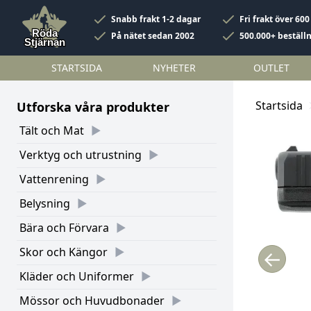
Snabb frakt 1-2 dagar
Fri frakt över 600
På nätet sedan 2002
500.000+ beställ
STARTSIDA
NYHETER
OUTLET
Startsida
Utforska våra produkter
Tält och Mat
Verktyg och utrustning
Vattenrening
Belysning
Bära och Förvara
Skor och Kängor
←
Kläder och Uniformer
Mössor och Huvudbonader