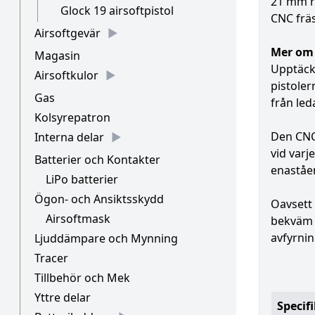
21 mm ra
Glock 19 airsoftpistol
CNC frä
Airsoftgevär
Mer om
Magasin
Upptäck
Airsoftkulor
pistole
Gas
från led
Kolsyrepatron
Den CNC-
Interna delar
vid varj
Batterier och Kontakter
enaståen
LiPo batterier
Ögon- och Ansiktsskydd
Oavsett
Airsoftmask
bekväm 
avfyrnin
Ljuddämpare och Mynning
Tracer
Tillbehör och Mek
Yttre delar
Specif