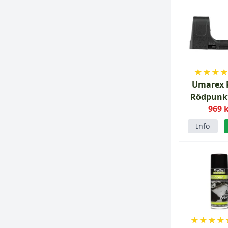
★
★
★
Umarex 
Rödpunkt
969 
Info
★
★
★
★