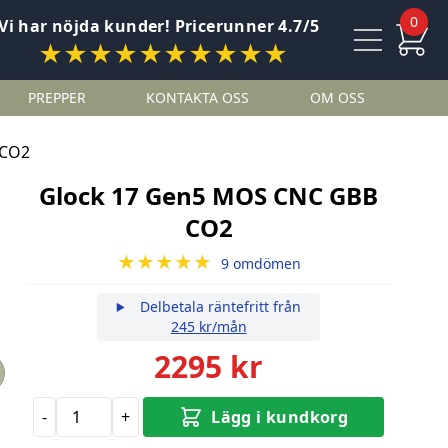
0
Vi har nöjda kunder! Pricerunner 4.7/5
★★★★★★★★★★
PREPPER
KONTAKTA OSS
OM OSS
 CO2
Glock 17 Gen5 MOS CNC GBB
CO2
★★★★★
9 omdömen
Delbetala räntefritt från
245 kr/mån
2295 kr
-
+
Lägg i kundkorg