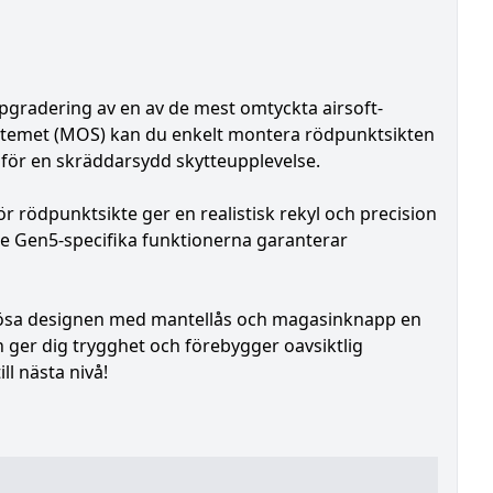
gradering av en av de mest omtyckta airsoft-
stemet (MOS) kan du enkelt montera rödpunktsikten
 för en skräddarsydd skytteupplevelse.
 rödpunktsikte ger en realistisk rekyl och precision
 De Gen5-specifika funktionerna garanterar
trösa designen med mantellås och magasinknapp en
ger dig trygghet och förebygger oavsiktlig
ll nästa nivå!