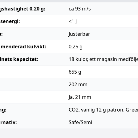
shastighet 0,20 g:
ca 93 m/s
senergi:
<1 J
:
Justerbar
menderad kulvikt:
0,25 g
nets kapacitet:
18 kulor, ett magasin medfölj
655 g
:
202 mm
Ja, 21 mm
ng:
CO2, vanlig 12 g patron. Gre
ernativ:
Safe/Semi