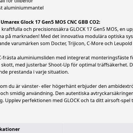
il för tillbehör
st aluminiummantel
 Umarex Glock 17 Gen5 MOS CNC GBB CO2:
 kraftfulla och precisionssäkra GLOCK 17 Gen5 MOS, en upp
rna på marknaden! Med det innovativa modulära optiska sy
ande varumärken som Docter, Trijicon, C-More och Leupold
frästa aluminiumsliden med integrerat monteringsfäste för
e skott, med justerbar Shoot-Up för optimal träffsäkerhet.
de prestanda i varje situation.
 om du är vänster- eller högerhänt erbjuder den ambidex
och smidig användning. Den autentiska avtryckarsäkringen 
g. Upplev perfektionen med GLOCK och ta ditt airsoft-spel ti
ikationer