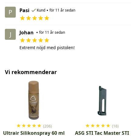
Pasi
•
Kund
för 11 år sedan
P
Johan
•
för 11 år sedan
J
Extremt nöjd med pistolen!
Vi rekommenderar
★
★
★
★
★
★
★
★
★
★
(206)
(16)
Ultrair Silikonspray 60 ml
ASG STI Tac Master STI