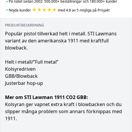
✓
På nätet sedan 2002: 500.000+ beställningar och 180.000+ kunder
★★★★★
✓
Nöjda kunder
med 4.8 av 5 möjliga på Prisjakt
PRODUKTBESKRIVNING
Populär pistol tillverkad helt i metall. STI Lawmans
variant av den amerikanska 1911 med kraftfull
blowback.
Helt i metall/”Full metal”
Kolsyredriven
GBB/Blowback
Justerbar hop-up
Mer om STI Lawman 1911 CO2 GBB:
Kolsyran ger vapnet extra kraft i blowbacken och du
slipper många problem som annars förknippas med
1911.