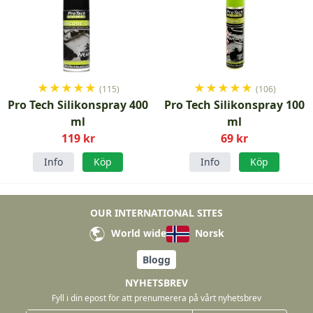
★
★
★
★
★
★
★
★
★
★
(115)
(106)
Pro Tech Silikonspray 400
Pro Tech Silikonspray 100
ml
ml
119 kr
69 kr
Info
Köp
Info
Köp
OUR INTERNATIONAL SITES
World wide
Norsk
Blogg
NYHETSBREV
Fyll i din epost för att prenumerera på vårt nyhetsbrev