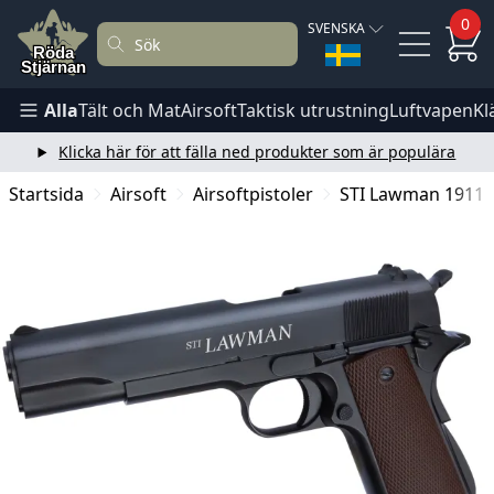
0
SVENSKA
Alla
Tält och Mat
Airsoft
Taktisk utrustning
Luftvapen
Kl
Klicka här för att fälla ned produkter som är populära
Startsida
Airsoft
Airsoftpistoler
STI Lawman 1911