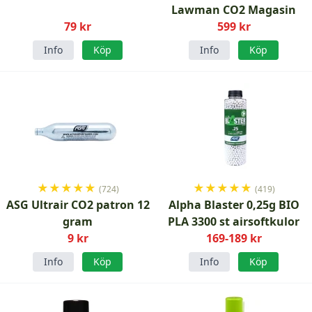
Lawman CO2 Magasin
79 kr
599 kr
Info
Köp
Info
Köp
★
★
★
★
★
★
★
★
★
★
(724)
(419)
ASG Ultrair CO2 patron 12
Alpha Blaster 0,25g BIO
gram
PLA 3300 st airsoftkulor
9 kr
169-189 kr
Info
Köp
Info
Köp