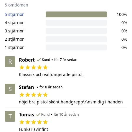
5 omdömen
5 stjärnor
100%
4 stjärnor
0%
3 stjärnor
0%
2 stjärnor
0%
1 stjärnor
0%
Robert
•
Kund
för 7 år sedan
R
Klassisk och välfungerade pistol.
Stefan
•
för 8 år sedan
S
nöjd bra pistol skönt handgrepp\r\nsmidig i handen
Tomas
•
Kund
för 10 år sedan
T
Funkar svinfint