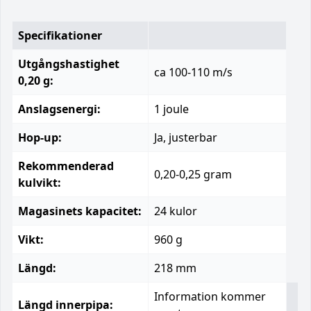
Specifikationer
Utgångshastighet
ca 100-110 m/s
0,20 g:
Anslagsenergi:
1 joule
Hop-up:
Ja, justerbar
Rekommenderad
0,20-0,25 gram
kulvikt:
Magasinets kapacitet:
24 kulor
Vikt:
960 g
Längd:
218 mm
Information kommer
Längd innerpipa: