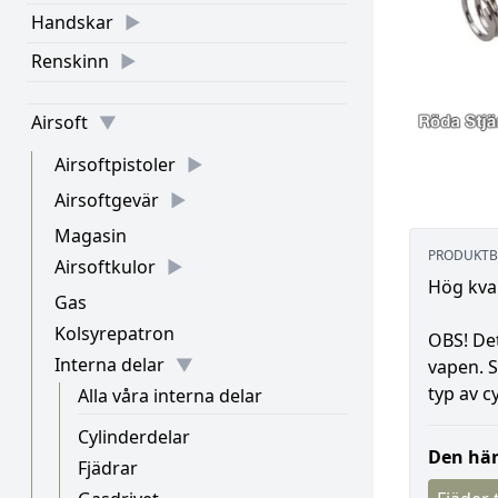
Handskar
Renskinn
Airsoft
Airsoftpistoler
Airsoftgevär
Magasin
PRODUKTB
Airsoftkulor
Hög kval
Gas
Kolsyrepatron
OBS! Det
Interna delar
vapen. S
typ av c
Alla våra interna delar
Cylinderdelar
Den här
Fjädrar