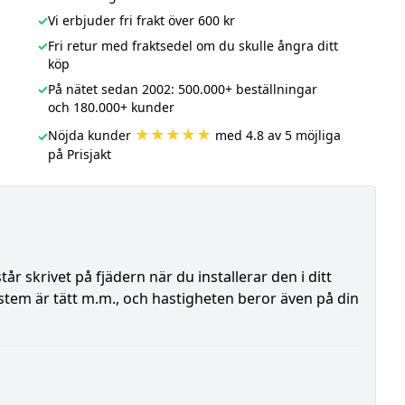
✓
Vi erbjuder fri frakt över 600 kr
✓
Fri retur med fraktsedel om du skulle ångra ditt
köp
✓
På nätet sedan 2002: 500.000+ beställningar
och 180.000+ kunder
★★★★★
Nöjda kunder
med 4.8 av 5 möjliga
✓
på Prisjakt
r skrivet på fjädern när du installerar den i ditt
tsystem är tätt m.m., och hastigheten beror även på din