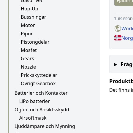
Gasdrivet
Fjäder t
Hop-Up
Bussningar
THIS PROD
Motor
Worl
Pipor
Norg
Pistongdelar
Mosfet
Gears
Fråg
Nozzle
Prickskyttedelar
Produkt
Övrigt Gearbox
Det finns 
Batterier och Kontakter
LiPo batterier
Ögon- och Ansiktsskydd
Airsoftmask
Ljuddämpare och Mynning