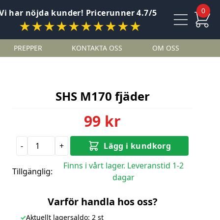
0
Vi har nöjda kunder! Pricerunner 4.7/5
★★★★★★★★★★
PREPPER
KONTAKTA OSS
OM OSS
SHS M170 fjäder
99 kr
-
+
Lägg i kundkorg
Finns i vårt lager. Leveranstid 1-2
Tillgänglig:
dagar
Varför handla hos oss?
✓
Aktuellt lagersaldo: 2 st