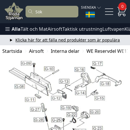
0
SVENSKA
Alla
Tält och Mat
Airsoft
Taktisk utrustning
Luftvapen
Kl
Klicka här för att fälla ned produkter som är populära
Startsida
Airsoft
Interna delar
WE Reservdel WE17