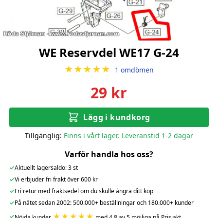
WE Reservdel WE17 G-24
★★★★★
1 omdömen
29 kr
Lägg i kundkorg
Tillgänglig:
Finns i vårt lager. Leveranstid 1-2 dagar
Varför handla hos oss?
✓
Aktuellt lagersaldo: 3 st
✓
Vi erbjuder fri frakt över 600 kr
✓
Fri retur med fraktsedel om du skulle ångra ditt köp
✓
På nätet sedan 2002: 500.000+ beställningar och 180.000+ kunder
★★★★★
✓
Nöjda kunder
med 4.8 av 5 möjliga på Prisjakt