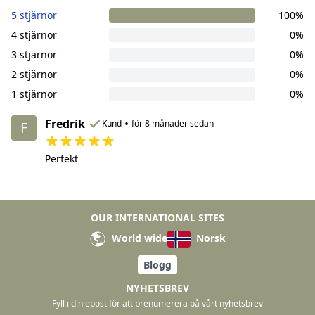
5 stjärnor
100%
4 stjärnor
0%
3 stjärnor
0%
2 stjärnor
0%
1 stjärnor
0%
Fredrik
•
Kund
för 8 månader sedan
F
Perfekt
OUR INTERNATIONAL SITES
World wide
Norsk
Blogg
NYHETSBREV
Fyll i din epost för att prenumerera på vårt nyhetsbrev