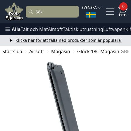
0
SVENSKA
Alla
Tält och Mat
Airsoft
Taktisk utrustning
Luftvapen
Kl
Klicka här för att fälla ned produkter som är populära
Startsida
Airsoft
Magasin
Glock 18C Magasin GBB