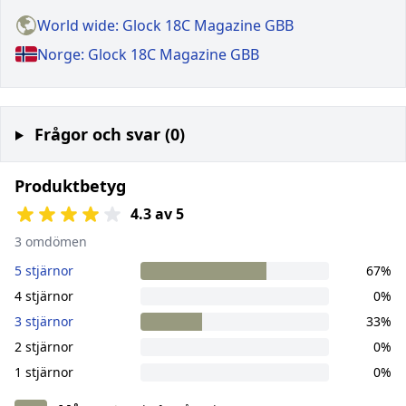
World wide: Glock 18C Magazine GBB
Norge: Glock 18C Magazine GBB
Frågor och svar (0)
Produktbetyg
4.3 av 5
3 omdömen
5 stjärnor
67%
4 stjärnor
0%
3 stjärnor
33%
2 stjärnor
0%
1 stjärnor
0%