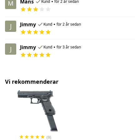
Måns
•
Kund
för 2 år sedan
M
Jimmy
•
Kund
för 2 år sedan
J
Jimmy
•
Kund
för 3 år sedan
J
Vi rekommenderar
★
★
★
★
★
(9)