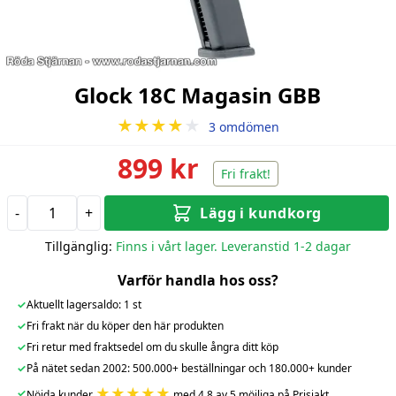
Glock 18C Magasin GBB
★★★★
★
3 omdömen
899 kr
Fri frakt!
-
+
Lägg i kundkorg
Tillgänglig:
Finns i vårt lager. Leveranstid 1-2 dagar
Varför handla hos oss?
✓
Aktuellt lagersaldo: 1 st
✓
Fri frakt när du köper den här produkten
✓
Fri retur med fraktsedel om du skulle ångra ditt köp
✓
På nätet sedan 2002: 500.000+ beställningar och 180.000+ kunder
★★★★★
✓
Nöjda kunder
med 4.8 av 5 möjliga på Prisjakt