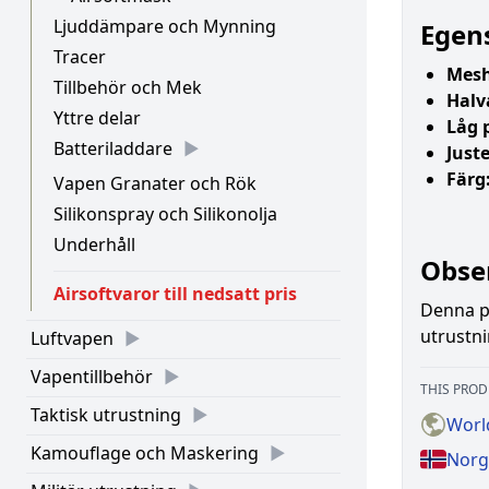
Ljuddämpare och Mynning
Egen
Tracer
Mesh
Tillbehör och Mek
Halv
Yttre delar
Låg p
Batteriladdare
Just
Färg
Vapen Granater och Rök
Silikonspray och Silikonolja
Underhåll
Obse
Airsoftvaror till nedsatt pris
Denna p
utrustn
Luftvapen
Vapentillbehör
THIS PROD
Taktisk utrustning
Worl
Kamouflage och Maskering
Norg