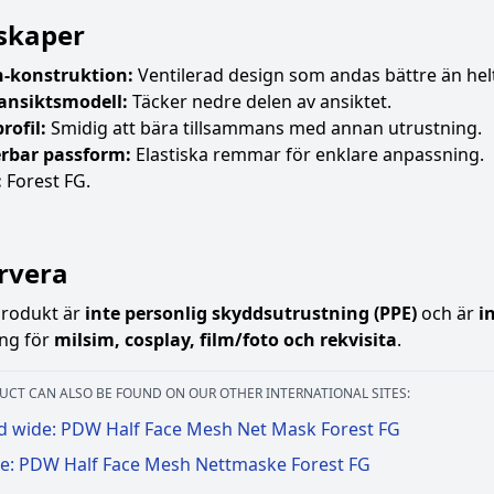
skaper
-konstruktion:
Ventilerad design som andas bättre än hel
ansiktsmodell:
Täcker nedre delen av ansiktet.
rofil:
Smidig att bära tillsammans med annan utrustning.
erbar passform:
Elastiska remmar för enklare anpassning.
:
Forest FG.
rvera
rodukt är
inte personlig skyddsutrustning (PPE)
och är
i
ing för
milsim, cosplay, film/foto och rekvisita
.
UCT CAN ALSO BE FOUND ON OUR OTHER INTERNATIONAL SITES:
d wide: PDW Half Face Mesh Net Mask Forest FG
e: PDW Half Face Mesh Nettmaske Forest FG