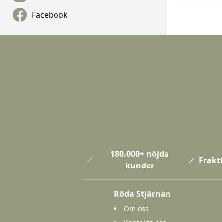
Facebook
180.000+ nöjda
Fraktf
kunder
Röda Stjärnan
Om oss