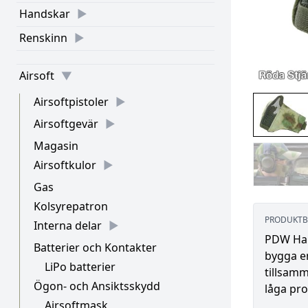
Handskar
Renskinn
Airsoft
Airsoftpistoler
Airsoftgevär
Magasin
Airsoftkulor
Gas
Kolsyrepatron
PRODUKTB
Interna delar
PDW Hal
Batterier och Kontakter
bygga e
LiPo batterier
tillsam
Ögon- och Ansiktsskydd
låga pro
Airsoftmask