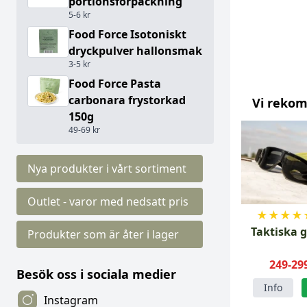
portionsförpackning
5-6 kr
Food Force Isotoniskt
dryckpulver hallonsmak
3-5 kr
Food Force Pasta
carbonara frystorkad
Vi reko
150g
49-69 kr
Nya produkter i vårt sortiment
Outlet - varor med nedsatt pris
★
★
★
★
Taktiska 
Produkter som är åter i lager
249-29
Besök oss i sociala medier
Info
Instagram