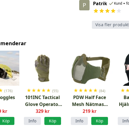
Patrik
•
Kund
f
P
Visa fler produk
mmenderar
★
★
★
★
★
★
★
★
★
★
★
★
(176)
(55)
(84)
goggles
101INC Tactical
PDW Half Face
Ba
Glove Operator
Mesh Nätmask
Hjä
9 kr
329 kr
Grön
219 kr
OD
Köp
Info
Köp
Info
Köp
Inf