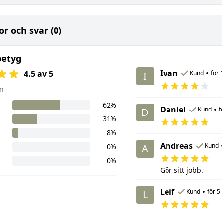
or och svar (0)
betyg
Ivan
•
4.5 av 5
Kund
för 
I
n
62%
Daniel
•
Kund
f
D
31%
8%
Andreas
Kund
0%
A
0%
Gör sitt jobb.
Leif
•
Kund
för 5
L