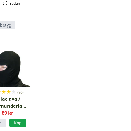
ör 5 år sedan
tbetyg
★
★
★
★
(96)
laclava /
lmunderlag
Svart
89 kr
o
Köp