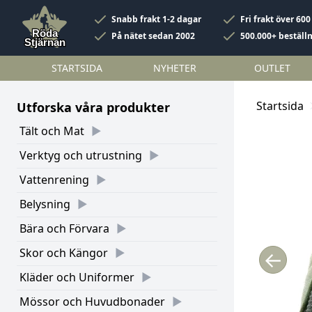
Snabb frakt 1-2 dagar
Fri frakt över 600
På nätet sedan 2002
500.000+ beställ
STARTSIDA
NYHETER
OUTLET
Startsida
Utforska våra produkter
Tält och Mat
Verktyg och utrustning
Vattenrening
Belysning
Bära och Förvara
Skor och Kängor
←
Kläder och Uniformer
Mössor och Huvudbonader