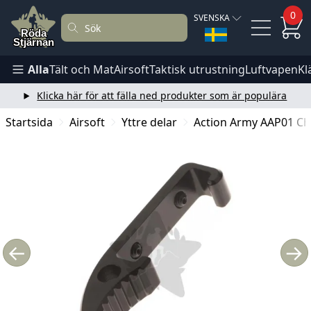
0
SVENSKA
Alla
Tält och Mat
Airsoft
Taktisk utrustning
Luftvapen
Kl
Klicka här för att fälla ned produkter som är populära
Startsida
Airsoft
Yttre delar
Action Army AAP01 Ch
←
→