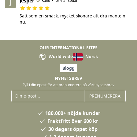
Jesper
•
Kund
för 4 år sedan
J
Satt som en smäck, mycket skönare att dra manteln
nu.
OUR INTERNATIONAL SITES
World wide
Norsk
Blogg
NYHETSBREV
Fyll i din epost för att prenumerera på vårt nyhetsbrev
PRENUMERERA
180.000+ nöjda kunder
Fraktfritt över 600 kr
30 dagars öppet köp
1-2 dagars leverans