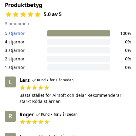
Produktbetyg
5.0 av 5
3 omdömen
5 stjärnor
100%
4 stjärnor
0%
3 stjärnor
0%
2 stjärnor
0%
1 stjärnor
0%
Lars
•
Kund
för 1 år sedan
L
Bästa stället för Airsoft och delar Rekommenderar
starkt Röda stjärnan
Roger
•
Kund
för 3 år sedan
R