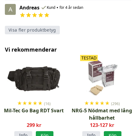
Andreas
•
Kund
för 4 år sedan
A
Visa fler produktbetyg
Vi rekommenderar
TESTAD
★
★
★
★
★
★
★
★
★
★
(16)
(296)
Mil-Tec Go Bag RDT Svart
NRG-5 Nödmat med lång
hållbarhet
299 kr
123-127 kr
Info
Köp
Info
Köp