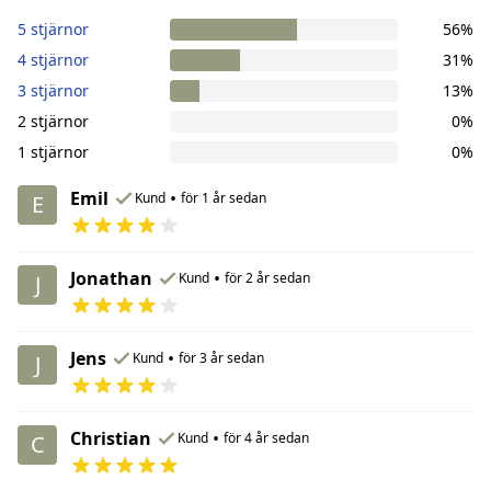
5 stjärnor
56%
4 stjärnor
31%
3 stjärnor
13%
2 stjärnor
0%
1 stjärnor
0%
Emil
•
Kund
för 1 år sedan
E
Jonathan
•
Kund
för 2 år sedan
J
Jens
•
Kund
för 3 år sedan
J
Christian
•
Kund
för 4 år sedan
C