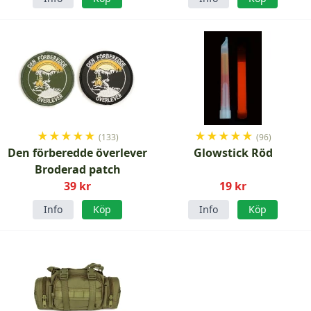
★
★
★
★
★
★
★
★
★
★
(133)
(96)
Den förberedde överlever
Glowstick Röd
Broderad patch
39 kr
19 kr
Info
Köp
Info
Köp