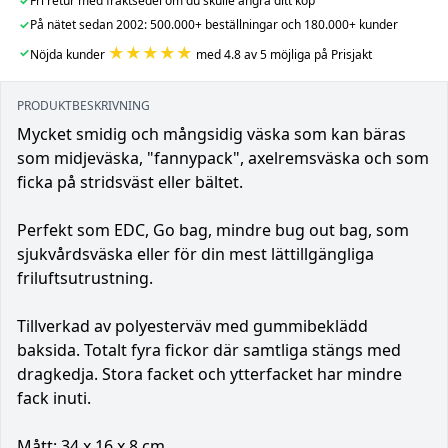
✓
Fri retur med fraktsedel om du skulle ångra ditt köp
✓
På nätet sedan 2002: 500.000+ beställningar och 180.000+ kunder
★★★★★
✓
Nöjda kunder
med 4.8 av 5 möjliga på Prisjakt
PRODUKTBESKRIVNING
Mycket smidig och mångsidig väska som kan bäras
som midjeväska, "fannypack", axelremsväska och som
ficka på stridsväst eller bältet.
Perfekt som EDC, Go bag, mindre bug out bag, som
sjukvårdsväska eller för din mest lättillgängliga
friluftsutrustning.
Tillverkad av polyesterväv med gummibeklädd
baksida. Totalt fyra fickor där samtliga stängs med
dragkedja. Stora facket och ytterfacket har mindre
fack inuti.
Mått: 34 x 16 x 8 cm