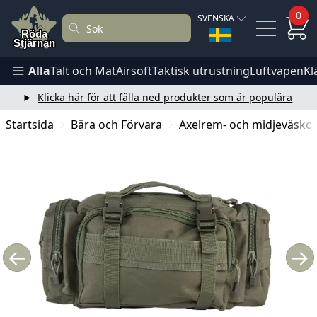
0
SVENSKA
Alla
Tält och Mat
Airsoft
Taktisk utrustning
Luftvapen
Kl
Klicka här för att fälla ned produkter som är populära
Startsida
Bära och Förvara
Axelrem- och midjeväsko
←
→