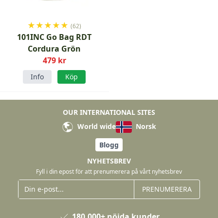
★
★
★
★
★
(62)
101INC Go Bag RDT
Cordura Grön
479 kr
Info
Köp
OUR INTERNATIONAL SITES
World wide
Norsk
Blogg
NYHETSBREV
Fyll i din epost för att prenumerera på vårt nyhetsbrev
PRENUMERERA
180.000+ nöjda kunder