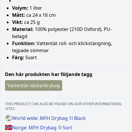
Volym:
1 liter
Mått:
ca 24 x 16 cm
Vikt:
ca 25 g
Material:
100% polyester (210D Oxford), PU-
belagd
Funktion:
Vattentät roll- och klickstängning,
tejpade sömmar
Färg:
Svart
Den här produkten har följande tagg
Vattentät väska/drybag
THIS PRODUCT CAN ALSO BE FOUND ON OUR OTHER INTERNATIONAL
SITES:
World wide: MFH Drybag 1l Black
Norge: MFH Drybag 1l Sort