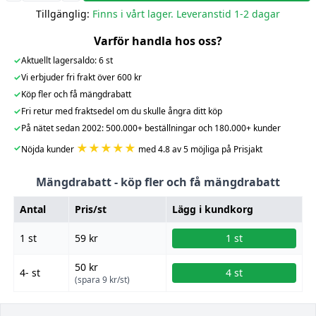
Tillgänglig:
Finns i vårt lager. Leveranstid 1-2 dagar
Varför handla hos oss?
✓
Aktuellt lagersaldo: 6 st
✓
Vi erbjuder fri frakt över 600 kr
✓
Köp fler och få mängdrabatt
✓
Fri retur med fraktsedel om du skulle ångra ditt köp
✓
På nätet sedan 2002: 500.000+ beställningar och 180.000+ kunder
★★★★★
✓
Nöjda kunder
med 4.8 av 5 möjliga på Prisjakt
Mängdrabatt - köp fler och få mängdrabatt
Antal
Pris/st
Lägg i kundkorg
1 st
59 kr
1 st
50 kr
4- st
4 st
(spara 9 kr/st)