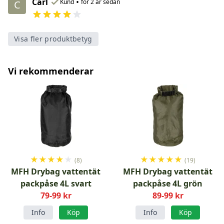
Carl
•
Kund
för 2 år sedan
C
Visa fler produktbetyg
Vi rekommenderar
★
★
★
★
★
★
★
★
★
★
(8)
(19)
MFH Drybag vattentät
MFH Drybag vattentät
packpåse 4L svart
packpåse 4L grön
79-99 kr
89-99 kr
Info
Köp
Info
Köp