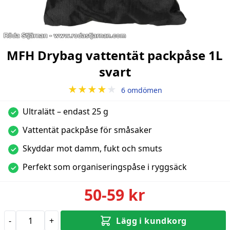
MFH Drybag vattentät packpåse 1L
svart
★★★★
★
6 omdömen
Ultralätt – endast 25 g
✓
Vattentät packpåse för småsaker
✓
Skyddar mot damm, fukt och smuts
✓
Perfekt som organiseringspåse i ryggsäck
✓
50-59 kr
-
+
Lägg i kundkorg