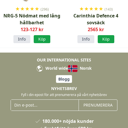
★
★
★
★
★
★
★
★
★
★
(296)
(143)
NRG-5 Nödmat med lång
Carinthia Defence 4
hållbarhet
sovsäck
123-127 kr
2565 kr
Info
Köp
Info
Köp
OUR INTERNATIONAL SITES
World wide
Norsk
Blogg
NYHETSBREV
Fyll i din epost för att prenumerera på vårt nyhetsbrev
PRENUMERERA
180.000+ nöjda kunder