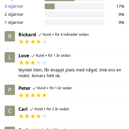
3 stjärnor
17%
2 stjärnor
0%
1 stjärnor
0%
Rickard
•
Kund
för 4 månader sedan
R
Love
•
Kund
för 1 år sedan
L
Mycket liten, får knappt plats med något. Inte ens en
mobil. Annars helt ok.
Peter
•
Kund
för 1 år sedan
P
Carl
•
Kund
för 2 år sedan
C