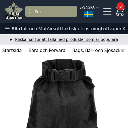
0
SVENSKA
Alla
Tält och Mat
Airsoft
Taktisk utrustning
Luftvapen
Kl
Klicka här för att fälla ned produkter som är populära
Startsida
Bära och Förvara
Bags, Bär- och Sjösäckar