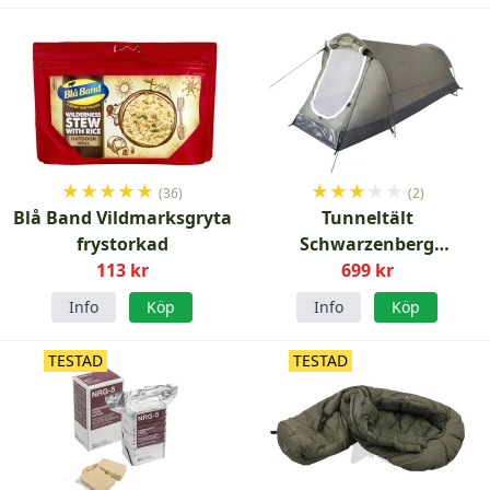
★
★
★
★
★
★
★
★
★
★
(36)
(2)
Blå Band Vildmarksgryta
Tunneltält
frystorkad
Schwarzenberg
113 kr
Enmanstält
699 kr
Info
Köp
Info
Köp
TESTAD
TESTAD