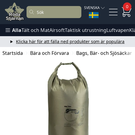
0
SVENSKA
Alla
Tält och Mat
Airsoft
Taktisk utrustning
Luftvapen
Kl
Klicka här för att fälla ned produkter som är populära
Startsida
Bära och Förvara
Bags, Bär- och Sjösäckar