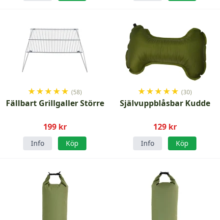
★
★
★
★
★
★
★
★
★
★
(58)
(30)
Fällbart Grillgaller Större
Självuppblåsbar Kudde
199 kr
129 kr
Info
Köp
Info
Köp