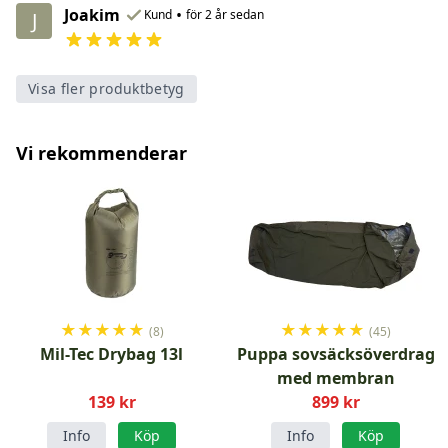
Joakim
•
Kund
för 2 år sedan
J
Visa fler produktbetyg
Vi rekommenderar
★
★
★
★
★
★
★
★
★
★
(8)
(45)
Mil-Tec Drybag 13l
Puppa sovsäcksöverdrag
med membran
139 kr
899 kr
Info
Köp
Info
Köp