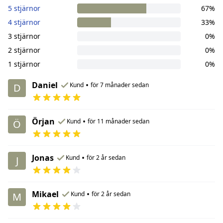
5 stjärnor
67%
4 stjärnor
33%
3 stjärnor
0%
2 stjärnor
0%
1 stjärnor
0%
Daniel
•
Kund
för 7 månader sedan
D
Örjan
•
Kund
för 11 månader sedan
Ö
Jonas
•
Kund
för 2 år sedan
J
Mikael
•
Kund
för 2 år sedan
M