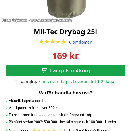
Mil-Tec Drybag 25l
★★★★★
6 omdömen
169 kr
Lägg i kundkorg
Tillgänglig:
Finns i vårt lager. Leveranstid 1-2 dagar
Varför handla hos oss?
✓
Aktuellt lagersaldo: 4 st
✓
Vi erbjuder fri frakt över 600 kr
✓
Fri retur med fraktsedel om du skulle ångra ditt köp
✓
På nätet sedan 2002: 500.000+ beställningar och 180.000+ kunder
★★★★★
✓
Nöjda kunder
med 4.8 av 5 möjliga på Prisjakt