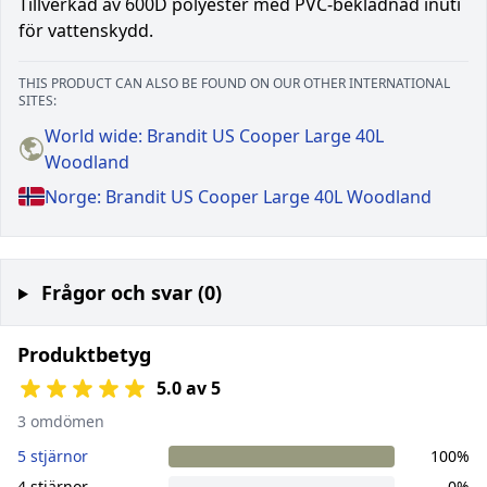
Tillverkad av 600D polyester med PVC-beklädnad inuti
för vattenskydd.
THIS PRODUCT CAN ALSO BE FOUND ON OUR OTHER INTERNATIONAL
SITES:
World wide: Brandit US Cooper Large 40L
Woodland
Norge: Brandit US Cooper Large 40L Woodland
Frågor och svar (0)
Produktbetyg
5.0 av 5
3 omdömen
5 stjärnor
100%
4 stjärnor
0%