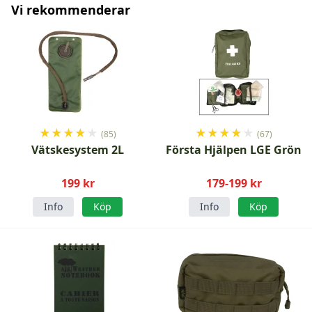
Vi rekommenderar
★
★
★
★
★
★
★
★
★
★
(85)
(67)
Vätskesystem 2L
Första Hjälpen LGE Grön
199 kr
179-199 kr
Info
Köp
Info
Köp