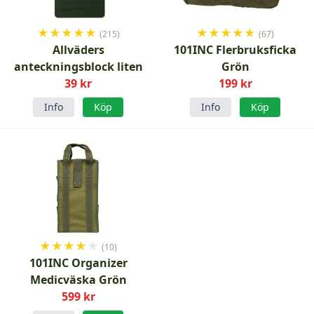
★
★
★
★
★
★
★
★
★
★
(215)
(67)
Allväders
101INC Flerbruksficka
anteckningsblock liten
Grön
39 kr
199 kr
Info
Köp
Info
Köp
★
★
★
★
★
(10)
101INC Organizer
Medicväska Grön
599 kr