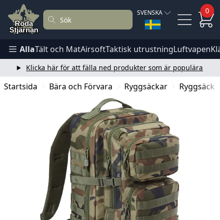
0
SVENSKA
Alla
Tält och Mat
Airsoft
Taktisk utrustning
Luftvapen
Kl
Klicka här för att fälla ned produkter som är populära
Startsida
Bära och Förvara
Ryggsäckar
Ryggsäck 40