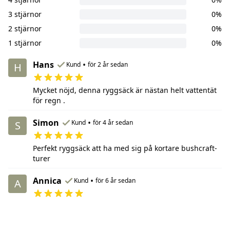
3 stjärnor
0%
2 stjärnor
0%
1 stjärnor
0%
Hans
•
Kund
för 2 år sedan
H
Mycket nöjd, denna ryggsäck är nästan helt vattentät
för regn .
Simon
•
Kund
för 4 år sedan
S
Perfekt ryggsäck att ha med sig på kortare bushcraft-
turer
Annica
•
Kund
för 6 år sedan
A