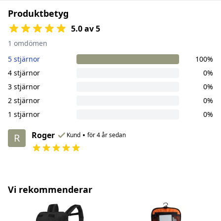
Produktbetyg
5.0 av 5
1 omdömen
5 stjärnor
100%
4 stjärnor
0%
3 stjärnor
0%
2 stjärnor
0%
1 stjärnor
0%
Roger
•
Kund
för 4 år sedan
R
Vi rekommenderar