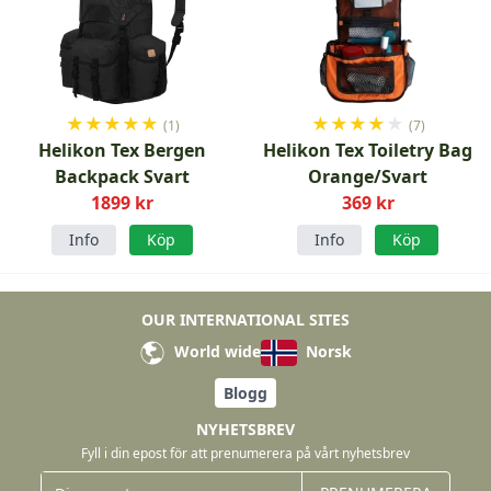
★
★
★
★
★
★
★
★
★
★
(1)
(7)
Helikon Tex Bergen
Helikon Tex Toiletry Bag
Backpack Svart
Orange/Svart
1899 kr
369 kr
Info
Köp
Info
Köp
OUR INTERNATIONAL SITES
World wide
Norsk
Blogg
NYHETSBREV
Fyll i din epost för att prenumerera på vårt nyhetsbrev