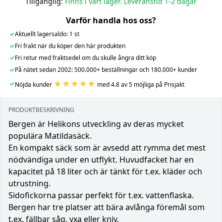
Tillgänglig:
Finns i vårt lager. Leveranstid 1-2 dagar
Varför handla hos oss?
✓
Aktuellt lagersaldo: 1 st
✓
Fri frakt när du köper den här produkten
✓
Fri retur med fraktsedel om du skulle ångra ditt köp
✓
På nätet sedan 2002: 500.000+ beställningar och 180.000+ kunder
★★★★★
✓
Nöjda kunder
med 4.8 av 5 möjliga på Prisjakt
PRODUKTBESKRIVNING
Bergen är Helikons utveckling av deras mycket
populära Matildasäck.
En kompakt säck som är avsedd att rymma det mest
nödvändiga under en utflykt. Huvudfacket har en
kapacitet på 18 liter och är tänkt för t.ex. kläder och
utrustning.
Sidofickorna passar perfekt för t.ex. vattenflaska.
Bergen har tre platser att bära avlånga föremål som
t.ex. fällbar såg, yxa eller kniv.