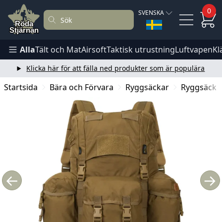
0
SVENSKA
Alla
Tält och Mat
Airsoft
Taktisk utrustning
Luftvapen
Kl
Klicka här för att fälla ned produkter som är populära
Startsida
Bära och Förvara
Ryggsäckar
Ryggsäck 20
←
→