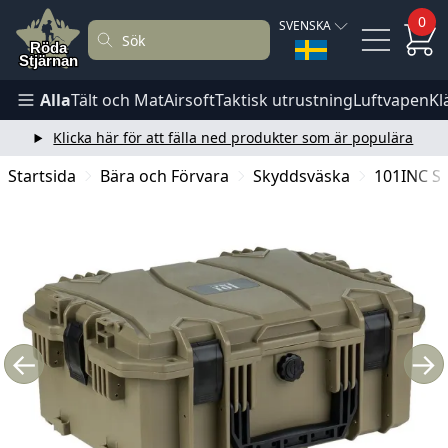
0
SVENSKA
Alla
Tält och Mat
Airsoft
Taktisk utrustning
Luftvapen
Kl
Klicka här för att fälla ned produkter som är populära
Startsida
Bära och Förvara
Skyddsväska
101INC S
←
→