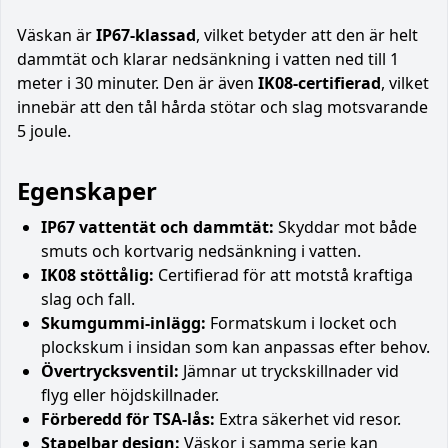
Väskan är
IP67-klassad
, vilket betyder att den är helt
dammtät och klarar nedsänkning i vatten ned till 1
meter i 30 minuter. Den är även
IK08-certifierad
, vilket
innebär att den tål hårda stötar och slag motsvarande
5 joule.
Egenskaper
IP67 vattentät och dammtät:
Skyddar mot både
smuts och kortvarig nedsänkning i vatten.
IK08 stöttålig:
Certifierad för att motstå kraftiga
slag och fall.
Skumgummi-inlägg:
Formatskum i locket och
plockskum i insidan som kan anpassas efter behov.
Övertrycksventil:
Jämnar ut tryckskillnader vid
flyg eller höjdskillnader.
Förberedd för TSA-lås:
Extra säkerhet vid resor.
Stapelbar design:
Väskor i samma serie kan