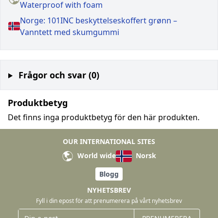
Waterproof with foam
Norge: 101INC beskyttelseskoffert grønn –
Vanntett med skumgummi
Frågor och svar (0)
Produktbetyg
Det finns inga produktbetyg för den här produkten.
OUR INTERNATIONAL SITES
World wide
Norsk
Blogg
NYHETSBREV
Fyll i din epost för att prenumerera på vårt nyhetsbrev