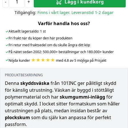
-
+
Lägg i kundkorg
Tillgänglig:
Finns i vårt lager. Leveranstid 1-2 dagar
Varför handla hos oss?
✓
Aktuellt lagersaldo: 1 st
✓
Fri frakt när du köper den här produkten
✓
Fri retur med fraktsedel om du skulle ångra ditt köp
✓
På nätet sedan 2002: 500.000+ beställningar och 180.000+ kunder
★★★★★
✓
Nöjda kunder
med 4.8 av 5 möjliga på Prisjakt
PRODUKTBESKRIVNING
Denna
skyddsväska
från 101INC ger pålitligt skydd
för känslig utrustning. Väskan är byggd i stöttåligt
polymermaterial och har
skumgummi-inlägg
för
optimalt skydd. I locket sitter formatskum som håller
utrustningen på plats, medan insidan består av
plockskum
som du själv kan anpassa för perfekt
passform.