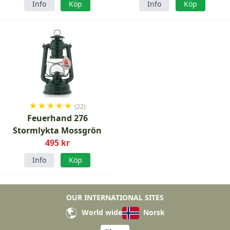
Info
Köp
Info
Köp
★
★
★
★
★
(22)
Feuerhand 276
Stormlykta Mossgrön
495 kr
Info
Köp
OUR INTERNATIONAL SITES
World wide
Norsk