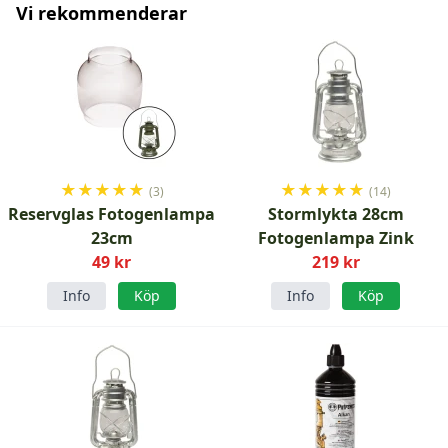
Vi rekommenderar
★
★
★
★
★
★
★
★
★
★
(3)
(14)
Reservglas Fotogenlampa
Stormlykta 28cm
23cm
Fotogenlampa Zink
49 kr
219 kr
Info
Köp
Info
Köp