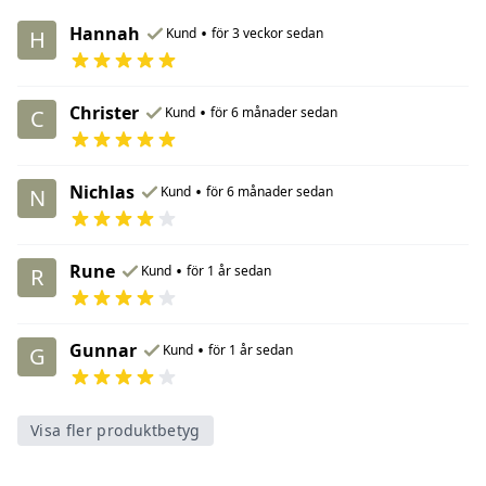
Hannah
•
Kund
för 3 veckor sedan
H
Christer
•
Kund
för 6 månader sedan
C
Nichlas
•
Kund
för 6 månader sedan
N
Rune
•
Kund
för 1 år sedan
R
Gunnar
•
Kund
för 1 år sedan
G
Visa fler produktbetyg