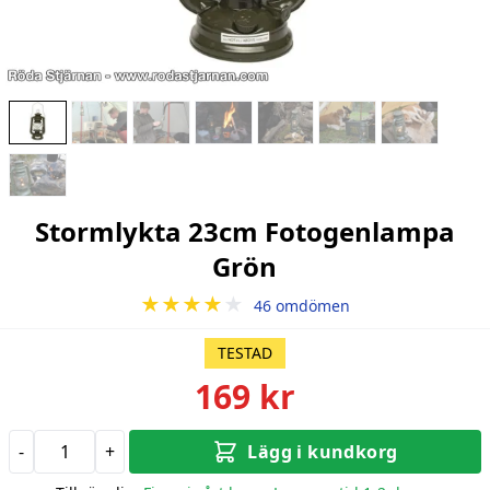
Stormlykta 23cm Fotogenlampa
Grön
★★★★
★
46 omdömen
TESTAD
169 kr
-
+
Lägg i kundkorg