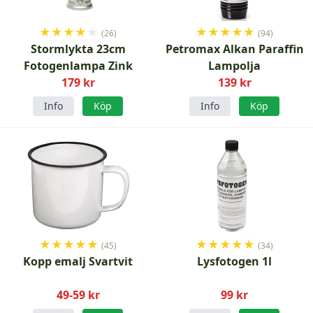
★
★
★
★
★
★
★
★
★
★
(26)
(94)
Stormlykta 23cm
Petromax Alkan Paraffin
Fotogenlampa Zink
Lampolja
179 kr
139 kr
Info
Köp
Info
Köp
★
★
★
★
★
★
★
★
★
★
(45)
(34)
Kopp emalj Svartvit
Lysfotogen 1l
49-59 kr
99 kr