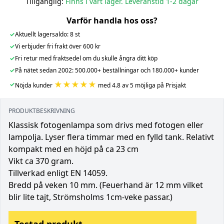
Tillgänglig:
Finns i vårt lager. Leveranstid 1-2 dagar
Varför handla hos oss?
✓
Aktuellt lagersaldo: 8 st
✓
Vi erbjuder fri frakt över 600 kr
✓
Fri retur med fraktsedel om du skulle ångra ditt köp
✓
På nätet sedan 2002: 500.000+ beställningar och 180.000+ kunder
★★★★★
✓
Nöjda kunder
med 4.8 av 5 möjliga på Prisjakt
PRODUKTBESKRIVNING
Klassisk fotogenlampa som drivs med fotogen eller
lampolja. Lyser flera timmar med en fylld tank. Relativt
kompakt med en höjd på ca 23 cm
Vikt ca 370 gram.
Tillverkad enligt EN 14059.
Bredd på veken 10 mm. (Feuerhand är 12 mm vilket
blir lite tajt, Strömsholms 1cm-veke passar.)
Testad produkt