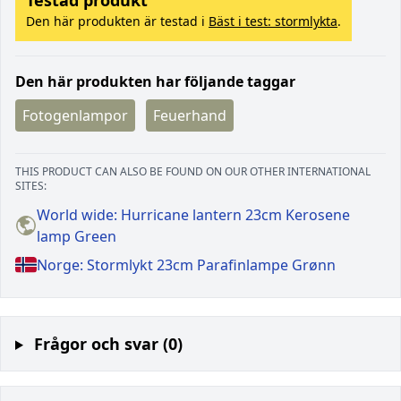
Den här produkten är testad i
Bäst i test: stormlykta
.
Den här produkten har följande taggar
Fotogenlampor
Feuerhand
THIS PRODUCT CAN ALSO BE FOUND ON OUR OTHER INTERNATIONAL
SITES:
World wide: Hurricane lantern 23cm Kerosene
lamp Green
Norge: Stormlykt 23cm Parafinlampe Grønn
Frågor och svar (0)