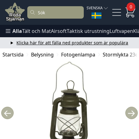
0
SVENSKA
Alla
Tält och Mat
Airsoft
Taktisk utrustning
Luftvapen
Kl
Klicka här för att fälla ned produkter som är populära
Startsida
Belysning
Fotogenlampa
Stormlykta 23
←
→