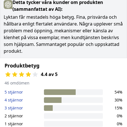
Detta tycker våra kunder om produkten
(sammanfattat av AI):
Lyktan får mestadels höga betyg. Fina, prisvärda och
hållbara enligt flertalet användare. Några upplever små
problem med öppning, mekanismer eller känsla av
klenhet på vissa exemplar, men kundtjänsten beskrivs
som hjälpsam. Sammantaget populär och uppskattad
produkt.
Produktbetyg
4.4 av 5
46 omdömen
5 stjärnor
54%
4 stjärnor
30%
3 stjärnor
15%
2 stjärnor
0%
1 stjärnor
0%