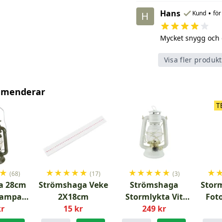
Hans
•
Kund
för
H
Mycket snygg och 
Visa fler produk
mmenderar
T
★
★
★
★
★
★
★
★
★
★
★
★
(68)
(17)
(3)
a 28cm
Strömshaga Veke
Strömshaga
Stor
lampa
2X18cm
Stormlykta Vit
Fot
kr
n
15 kr
med mässing
249 kr