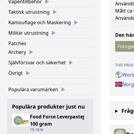
Vapentillbehör
Används
Mått ca 
Taktisk utrustning
Använde
Kamouflage och Maskering
Militär utrustning
Den här
Patches
Fotoge
Archery
Självförsvar och säkerhet
THIS PROD
Övrigt
Worl
Norg
Populära varumärken
Populära produkter just nu
Fråg
Food Force Leverpastej
100 gram
15-18 kr