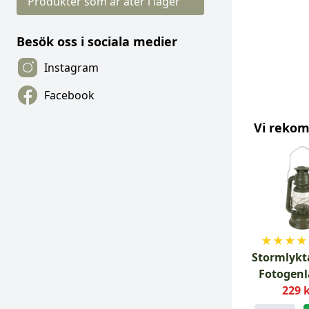
Produkter som är åter i lager
Besök oss i sociala medier
Instagram
Facebook
Vi reko
★
★
★
★
Stormlykt
Fotogen
229 
Grö