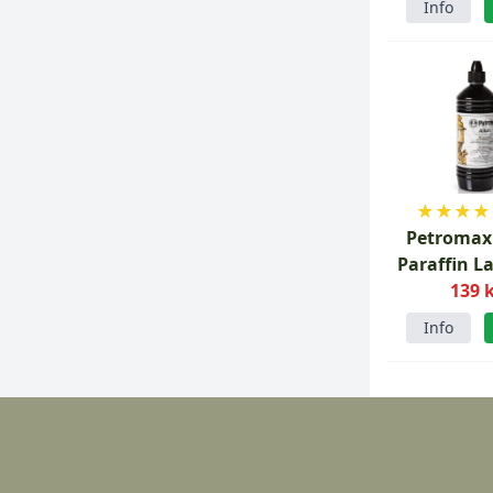
Info
★
★
★
★
Petromax
Paraffin L
139 
Info