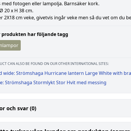
 med fotogen eller lampolja. Barnsäker kork.
Ø 20 x H 38 cm.
r 2X18 cm veke, givetvis ingår veke men så du vet om du b
 produkten har följande tagg
nlampor
UCT CAN ALSO BE FOUND ON OUR OTHER INTERNATIONAL SITES:
d wide: Strömshaga Hurricane lantern Large White with br
e: Strömshaga Stormlykt Stor Hvit med messing
or och svar (0)