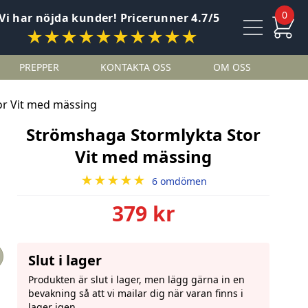
0
Vi har nöjda kunder! Pricerunner 4.7/5
★★★★★★★★★★
PREPPER
KONTAKTA OSS
OM OSS
or Vit med mässing
Strömshaga Stormlykta Stor
Vit med mässing
★★★★★
6 omdömen
379 kr
Slut i lager
Produkten är slut i lager, men lägg gärna in en
bevakning så att vi mailar dig när varan finns i
lager igen.