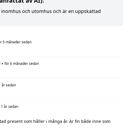
nfattat av AI):
åde inomhus och utomhus och är en uppskattad
ör 5 månader sedan
•
d
för 6 månader sedan
1 år sedan
r 1 år sedan
tad present som håller i många år. Är fin både inne som