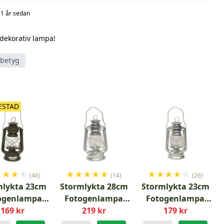
 1 år sedan
dekorativ lampa!
tbetyg
ESTAD
★
★
★
★
★
★
★
★
★
★
★
★
★
★
(46)
(14)
(26)
mlykta 23cm
Stormlykta 28cm
Stormlykta 23cm
ogenlampa
Fotogenlampa
Fotogenlampa
169 kr
Grön
219 kr
Zink
179 kr
Zink