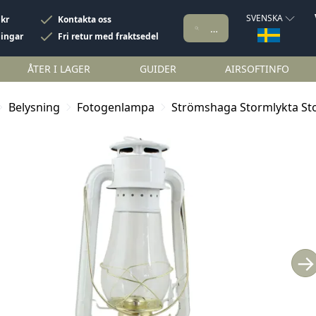
SVENSKA
 kr
Kontakta oss
ningar
Fri retur med fraktsedel
ÅTER I LAGER
GUIDER
AIRSOFTINFO
Belysning
Fotogenlampa
Strömshaga Stormlykta St
→