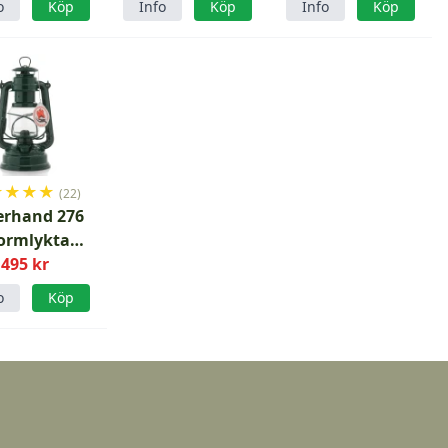
o
Köp
Info
Köp
Info
Köp
★
★
★
★
(22)
erhand 276
ormlykta
ossgrön
495 kr
o
Köp