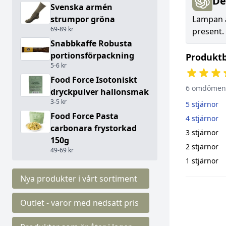
De
Svenska armén
strumpor gröna
Lampan ä
69-89 kr
present.
Snabbkaffe Robusta
portionsförpackning
Produkt
5-6 kr
Food Force Isotoniskt
6 omdömen
dryckpulver hallonsmak
3-5 kr
5 stjärnor
Food Force Pasta
4 stjärnor
carbonara frystorkad
3 stjärnor
150g
2 stjärnor
49-69 kr
1 stjärnor
Nya produkter i vårt sortiment
Outlet - varor med nedsatt pris