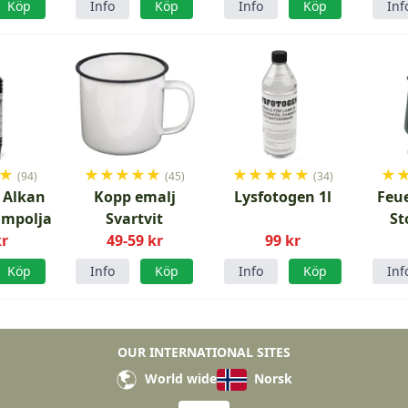
Köp
Info
Köp
Info
Köp
Inf
★
★
★
★
★
★
★
★
★
★
★
★
(94)
(45)
(34)
 Alkan
Kopp emalj
Lysfotogen 1l
Feu
ampolja
Svartvit
St
kr
49-59 kr
99 kr
M
Köp
Info
Köp
Info
Köp
Inf
OUR INTERNATIONAL SITES
World wide
Norsk