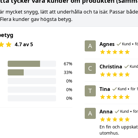
tta tycker våra kunder om produkten (samma
r mycket snygg, lätt att underhålla och ta isär. Passar b
 Flera kunder gav högsta betyg.
betyg
Agnes
•
4.7 av 5
Kund
f
A
67%
Christina
Kun
C
33%
0%
Tina
•
Kund
för 
0%
T
0%
Anna
•
Kund
fö
A
En fin och uppskat
utomhus.