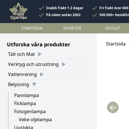
Snabb frakt 1-2 dagar
Fri frakt över 600
På nätet sedan 2002
500.000+ beställ
STARTSIDA
NYHETER
OUTLET
Startsida
Utforska våra produkter
Tält och Mat
Verktyg och utrustning
Vattenrening
Belysning
Pannlampa
Ficklampa
←
Fotogenlampa
Veke oljelampa
Ljuslykta