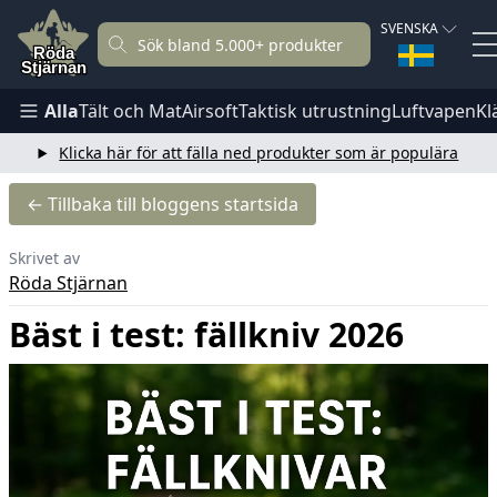
SVENSKA
Alla
Tält och Mat
Airsoft
Taktisk utrustning
Luftvapen
Kl
Klicka här för att fälla ned produkter som är populära
← Tillbaka till bloggens startsida
Skrivet av
Röda Stjärnan
Bäst i test: fällkniv 2026