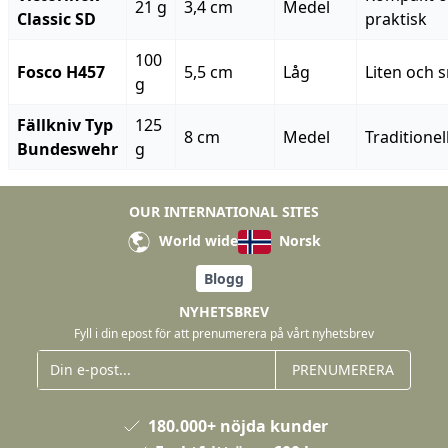
21 g
3,4 cm
Medel
Classic SD
praktisk
100
Fosco H457
5,5 cm
Låg
Liten och 
g
Fällkniv Typ
125
8 cm
Medel
Traditionell
Bundeswehr
g
OUR INTERNATIONAL SITES
World wide
Norsk
Blogg
NYHETSBREV
Fyll i din epost för att prenumerera på vårt nyhetsbrev
PRENUMERERA
180.000+ nöjda kunder