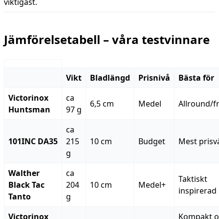
viktigast.
Jämförelsetabell – våra testvinnare
Vikt
Bladlängd
Prisnivå
Bästa för
Victorinox
ca
6,5 cm
Medel
Allround/fri
Huntsman
97 g
ca
101INC DA35
215
10 cm
Budget
Mest prisv
g
Walther
ca
Taktiskt
Black Tac
204
10 cm
Medel+
inspirerad
Tanto
g
Victorinox
Kompakt o