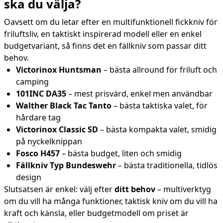
ska du välja?
Oavsett om du letar efter en multifunktionell fickkniv för
friluftsliv, en taktiskt inspirerad modell eller en enkel
budgetvariant, så finns det en fällkniv som passar ditt
behov.
Victorinox Huntsman
– bästa allround för friluft och
camping
101INC DA35
– mest prisvärd, enkel men användbar
Walther Black Tac Tanto
– bästa taktiska valet, för
hårdare tag
Victorinox Classic SD
– bästa kompakta valet, smidig
på nyckelknippan
Fosco H457
– bästa budget, liten och smidig
Fällkniv Typ Bundeswehr
– bästa traditionella, tidlös
design
Slutsatsen är enkel: välj efter
ditt behov
– multiverktyg
om du vill ha många funktioner, taktisk kniv om du vill ha
kraft och känsla, eller budgetmodell om priset är