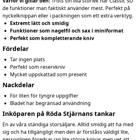
Varför vi gillar den:
Trots sin lilla storlek har Classic SD
de funktioner man faktiskt använder mest. Perfekt på
nyckelknippan eller i packningen som ett extra verktyg.
Extremt lätt och smidig
Funktioner som nagelfil och sax i miniformat
Perfekt som kompletterande kniv
Fördelar
Tar ingen plats
Perfekt som reservkniv
Mycket uppskattad som present
Nackdelar
För liten för tyngre uppgifter
Bladet har begränsad användning
Inköparen på Röda Stjärnans tankar
En av våra ständiga storsäljare. Alltid smidig att ha med
sig och ha tillgängligt men den är förståss väldigt lite,
personligen föredrar jag lite större knivar men vet att