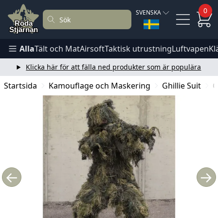
0
SVENSKA
Alla
Tält och Mat
Airsoft
Taktisk utrustning
Luftvapen
Kl
Klicka här för att fälla ned produkter som är populära
Startsida
Kamouflage och Maskering
Ghillie Suit
G
←
→