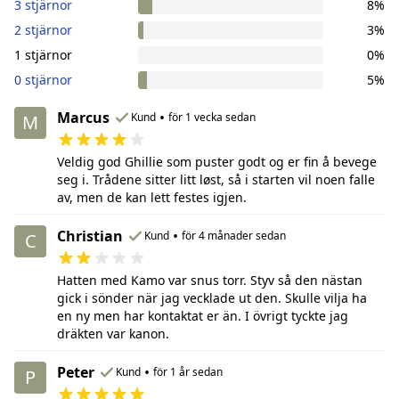
3 stjärnor
8%
2 stjärnor
3%
1 stjärnor
0%
0 stjärnor
5%
Marcus
•
Kund
för 1 vecka sedan
M
Veldig god Ghillie som puster godt og er fin å bevege
seg i. Trådene sitter litt løst, så i starten vil noen falle
av, men de kan lett festes igjen.
Christian
•
Kund
för 4 månader sedan
C
Hatten med Kamo var snus torr. Styv så den nästan
gick i sönder när jag vecklade ut den. Skulle vilja ha
en ny men har kontaktat er än. I övrigt tyckte jag
dräkten var kanon.
Peter
•
Kund
för 1 år sedan
P