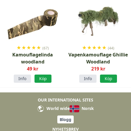
★
★
★
★
★
★
★
★
★
★
(67)
(44)
Kamouflagelinda
Vapenkamouflage Ghillie
woodland
Woodland
49 kr
219 kr
Info
Köp
Info
Köp
OUR INTERNATIONAL SITES
World wide
Norsk
Blogg
NYHETSBREV