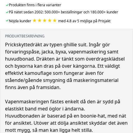
✓
Produkten finns i flera varianter
✓
På nätet sedan 2002: 500.000+ beställningar och 180.000+ kunder
★★★★★
✓
Nöjda kunder
med 4.8 av 5 möjliga på Prisjakt
PRODUKTBESKRIVNING
Prickskyttedräkt av typen ghillie suit. Ingår gör
förvaringspåse, jacka, byxa, vapenmaskering samt
huvudbonad. Dräkten är tänkt som överdragsklädsel
och byxorna kan dras på över kängorna. Ett väldigt
effektivt kamouflage som fungerar även för
stående/gående smygning då maskeringsmaterial
finns även på framsidan.
Vapenmaskeringen fästes enkelt då den är sydd på
elastiskt band med öglor i ändarna.
Huvudbonaden är baserad på en boonie-hat, med nät
för ansiktet. Utöver att dölja ansiktet skyddar det även
mott mygg, så man kan ligga helt stilla.