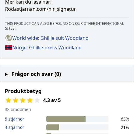
Mer kan du läsa här:
Rodastjarnan.com/nir_signatur
THIS PRODUCT CAN ALSO BE FOUND ON OUR OTHER INTERNATIONAL
SITES:
World wide: Ghillie suit Woodland
Norge: Ghillie-dress Woodland
Frågor och svar (0)
Produktbetyg
4.3 av 5
38 omdömen
5 stjärnor
63%
4 stjärnor
21%