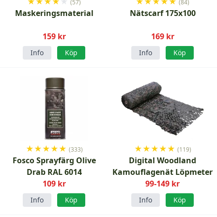
★
★
★
★
★
★
★
★
★
★
(57)
(84)
Maskeringsmaterial
Nätscarf 175x100
159 kr
169 kr
Info
Köp
Info
Köp
★
★
★
★
★
★
★
★
★
★
(333)
(119)
Fosco Sprayfärg Olive
Digital Woodland
Drab RAL 6014
Kamouflagenät Löpmeter
109 kr
99-149 kr
Info
Köp
Info
Köp