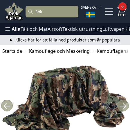
0
SVENSKA
Alla
Tält och Mat
Airsoft
Taktisk utrustning
Luftvapen
Kl
Klicka här för att fälla ned produkter som är populära
Startsida
Kamouflage och Maskering
Kamouflagenä
←
→