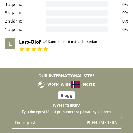
4 stjärnor
0%
3 stjärnor
0%
2 stjärnor
0%
1 stjärnor
0%
Lars-Olof
•
Kund
för 10 månader sedan
L
OUR INTERNATIONAL SITES
World wide
Norsk
Blogg
NYHETSBREV
Fyll i din epost för att prenumerera på vårt nyhetsbrev
PRENUMERERA