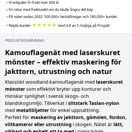
✓
Vi erbjuder fri frakt över 600 kr
✓
Fri retur med fraktsedel om du skulle ångra ditt köp
✓
På nätet sedan 2002: 500.000+ beställningar och 180.000+ kunder
★★★★★
✓
Nöjda kunder
med 4.8 av 5 möjliga på Prisjakt
PRODUKTBESKRIVNING
Kamouflagenät med laserskuret
mönster – effektiv maskering för
jakttorn, utrustning och natur
Klassiskt woodland-kamouflagenät med
laserskuret
mönster
som effektivt bryter upp konturer och
minskar synlighet i svensk skogs- och
blandskogsmiljö. Tillverkat i
slitstark Taslan-nylon
med
metallöljetter
för enkel uppsättning.
Perfekt för
maskering av jakttorn, gömslen, fordon,
viltkameror eller utrustning
i skogen. Nätet är
lätt,
vikbart och enkelt att ta med
i ryggsäcken.