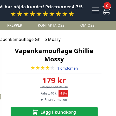
0
Vi har nöjda kunder! Pricerunner 4.7/5
★★★★★★★★★★
PREPPER
KONTAKTA OSS
OM OSS
apenkamouflage Ghillie Mossy
Vapenkamouflage Ghillie
Mossy
★★★★
★
1 omdömen
179 kr
Tidigare pris 219 kr
Rabatt 40 kr
-18%
Prisinformation
Lägg i kundkorg