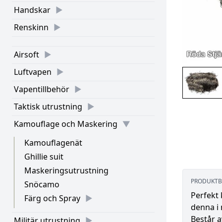
Handskar
Renskinn
Airsoft
Luftvapen
Vapentillbehör
Taktisk utrustning
Kamouflage och Maskering
Kamouflagenät
Ghillie suit
Maskeringsutrustning
PRODUKTB
Snöcamo
Perfekt 
Färg och Spray
denna i 
Består a
Militär utrustning