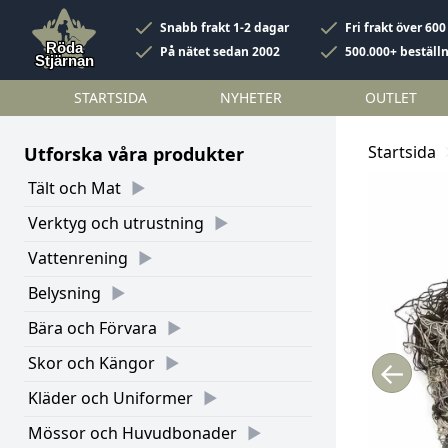
Snabb frakt 1-2 dagar
Fri frakt över 600
På nätet sedan 2002
500.000+ beställ
STARTSIDA
NYHETER
OUTLET
Startsida
Utforska våra produkter
Tält och Mat
Verktyg och utrustning
Vattenrening
Belysning
Bära och Förvara
Skor och Kängor
←
Kläder och Uniformer
Mössor och Huvudbonader