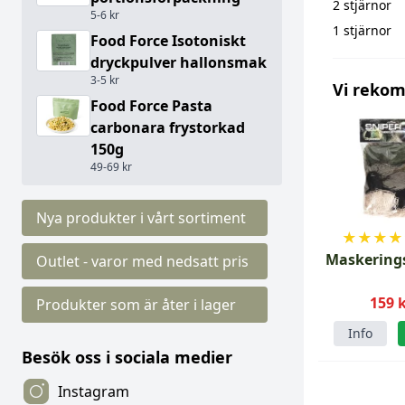
2 stjärnor
5-6 kr
1 stjärnor
Food Force Isotoniskt
dryckpulver hallonsmak
3-5 kr
Vi reko
Food Force Pasta
carbonara frystorkad
150g
49-69 kr
Nya produkter i vårt sortiment
★
★
★
★
Maskering
Outlet - varor med nedsatt pris
159 
Produkter som är åter i lager
Info
Besök oss i sociala medier
Instagram