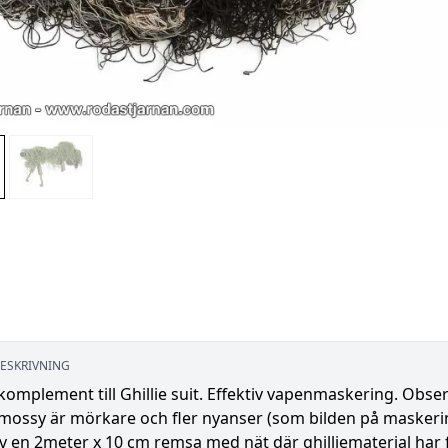
ESKRIVNING
komplement till Ghillie suit. Effektiv vapenmaskering. Obse
mossy är mörkare och fler nyanser (som bilden på maskerin
v en 2meter x 10 cm remsa med nät där ghilliematerial har f