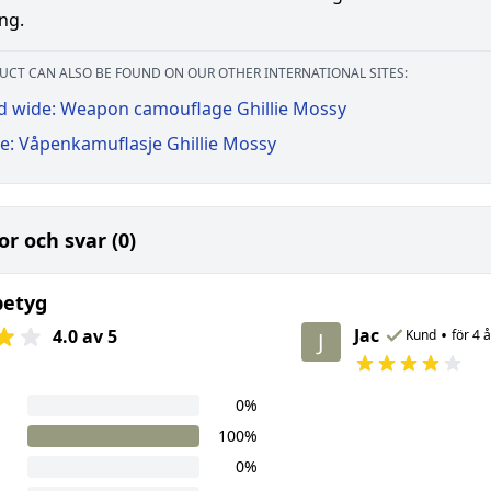
ng.
UCT CAN ALSO BE FOUND ON OUR OTHER INTERNATIONAL SITES:
d wide: Weapon camouflage Ghillie Mossy
e: Våpenkamuflasje Ghillie Mossy
or och svar (0)
betyg
Jac
•
4.0 av 5
Kund
för 4 
J
0%
100%
0%