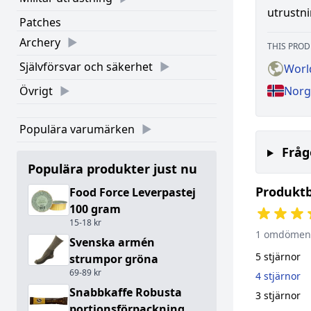
utrustni
Patches
Archery
THIS PROD
Självförsvar och säkerhet
Worl
Övrigt
Norg
Populära varumärken
Fråg
Populära produkter just nu
Produkt
Food Force Leverpastej
100 gram
15-18 kr
1 omdömen
Svenska armén
5 stjärnor
strumpor gröna
69-89 kr
4 stjärnor
Snabbkaffe Robusta
3 stjärnor
portionsförpackning