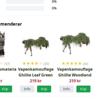
0%
0%
mmenderar
★
★
★
★
★
★
★
★
★
★
★
(57)
(20)
(44)
smaterial
Vapenkamouflage
Vapenkamouflage
Ghillie Leaf Green
Ghillie Woodland
kr
219 kr
219 kr
Köp
Info
Köp
Info
Köp