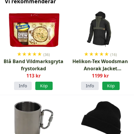
Vi rekommenderar
★
★
★
★
★
★
★
★
★
★
(36)
(16)
Blå Band Vildmarksgryta
Helikon-Tex Woodsman
frystorkad
Anorak Jacket
113 kr
Black/Skogsgrön
1199 kr
Info
Köp
Info
Köp