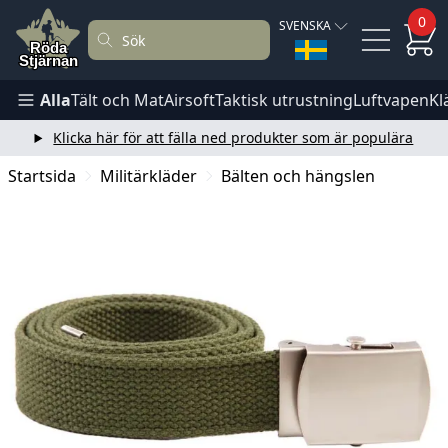
0
SVENSKA
Alla
Tält och Mat
Airsoft
Taktisk utrustning
Luftvapen
Kl
Klicka här för att fälla ned produkter som är populära
Startsida
Militärkläder
Bälten och hängslen