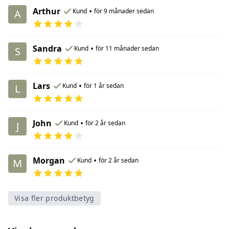
Arthur
•
Kund
för 9 månader sedan
A
Sandra
•
Kund
för 11 månader sedan
S
Lars
•
Kund
för 1 år sedan
L
John
•
Kund
för 2 år sedan
J
Morgan
•
Kund
för 2 år sedan
M
Visa fler produktbetyg