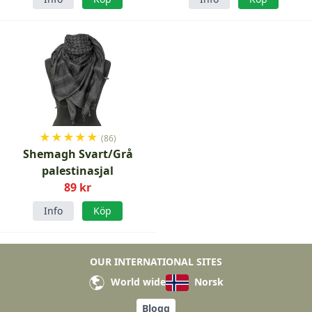
★
★
★
★
★
(86)
Shemagh Svart/Grå
palestinasjal
89 kr
Info
Köp
OUR INTERNATIONAL SITES
World wide
Norsk
Blogg