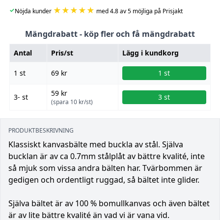
★★★★★
✓
Nöjda kunder
med 4.8 av 5 möjliga på Prisjakt
Mängdrabatt - köp fler och få mängdrabatt
Antal
Pris/st
Lägg i kundkorg
1 st
69 kr
1 st
59 kr
3- st
3 st
(spara 10 kr/st)
PRODUKTBESKRIVNING
Klassiskt kanvasbälte med buckla av stål. Själva
bucklan är av ca 0.7mm stålplåt av bättre kvalité, inte
så mjuk som vissa andra bälten har. Tvärbommen är
gedigen och ordentligt ruggad, så bältet inte glider.
Själva bältet är av 100 % bomullkanvas och även bältet
är av lite bättre kvalité än vad vi är vana vid.