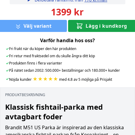
1399 kr
Välj variant
Lägg i kundkorg
Varför handla hos oss?
✓
Fri frakt när du köper den här produkten
✓
Fri retur med fraktsedel om du skulle ångra ditt köp
✓
Produkten finns i flera varianter
✓
På nätet sedan 2002: 500.000+ beställningar och 180.000+ kunder
★★★★★
✓
Nöjda kunder
med 4.8 av 5 möjliga på Prisjakt
PRODUKTBESKRIVNING
Klassisk fishtail-parka med
avtagbart foder
Brandit M51 US Parka är inspirerad av den klassiska
amerikanska fishtail-parkan från Koreakriget – en