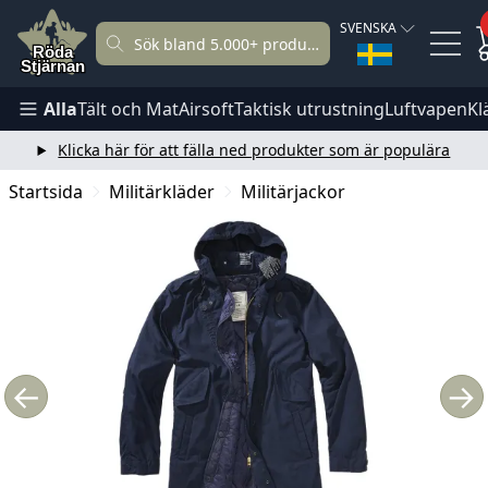
SVENSKA
Alla
Tält och Mat
Airsoft
Taktisk utrustning
Luftvapen
Kl
Klicka här för att fälla ned produkter som är populära
Startsida
Militärkläder
Militärjackor
←
→