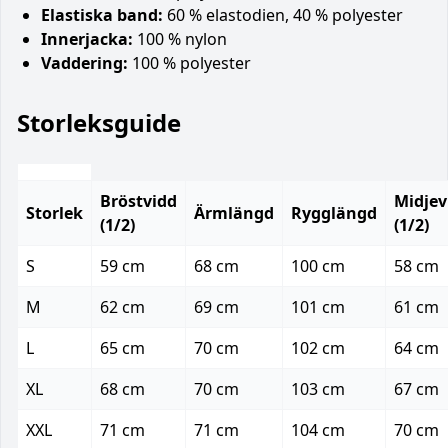
Elastiska band:
60 % elastodien, 40 % polyester
Innerjacka:
100 % nylon
Vaddering:
100 % polyester
Storleksguide
Bröstvidd
Midjev
Storlek
Ärmlängd
Rygglängd
(1/2)
(1/2)
S
59 cm
68 cm
100 cm
58 cm
M
62 cm
69 cm
101 cm
61 cm
L
65 cm
70 cm
102 cm
64 cm
XL
68 cm
70 cm
103 cm
67 cm
XXL
71 cm
71 cm
104 cm
70 cm