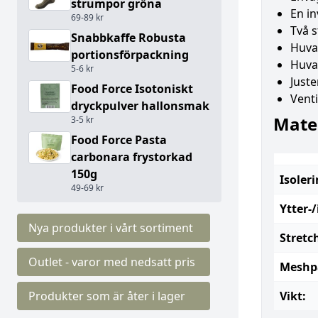
strumpor gröna
En in
69-89 kr
Två 
Snabbkaffe Robusta
Huva
portionsförpackning
Huva
5-6 kr
Just
Food Force Isotoniskt
Vent
dryckpulver hallonsmak
Mater
3-5 kr
Food Force Pasta
carbonara frystorkad
150g
Isoleri
49-69 kr
Ytter-
Nya produkter i vårt sortiment
Stretc
Outlet - varor med nedsatt pris
Meshp
Produkter som är åter i lager
Vikt: