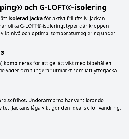
ping® och G-LOFT®-isolering
lätt
isolerad jacka
för aktivt friluftsliv. Jackan
ar olika G-LOFT®-isoleringstyper där kroppen
l-vikt-nivå och optimal temperaturreglering under
vs
) kombineras för att ge lätt vikt med bibehållen
de väder och fungerar utmärkt som lätt ytterjacka
relsefrihet. Underarmarna har ventilerande
tet. Jackans låga vikt gör den idealisk för vandring,