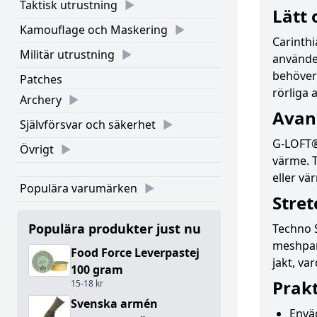
Taktisk utrustning
Lätt
Kamouflage och Maskering
Carinthi
Militär utrustning
använde
behöver 
Patches
rörliga a
Archery
Avanc
Självförsvar och säkerhet
G-LOFT® 
Övrigt
värme. T
eller vä
Populära varumärken
Stret
Populära produkter just nu
Techno 
meshpane
Food Force Leverpastej
jakt, va
100 gram
Prakt
15-18 kr
Svenska armén
Envä