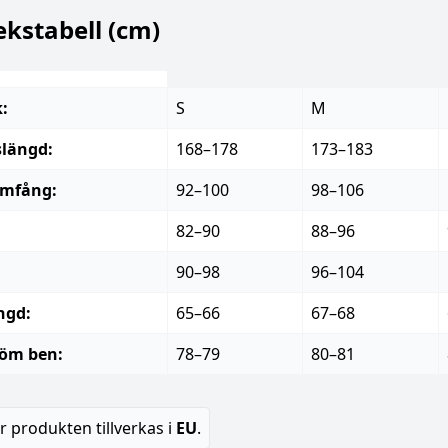
ekstabell (cm)
k:
S
M
längd:
168–178
173–183
omfång:
92–100
98–106
82–90
88–96
90–98
96–104
ngd:
65–66
67–68
öm ben:
78–79
80–81
 produkten tillverkas i
EU
.