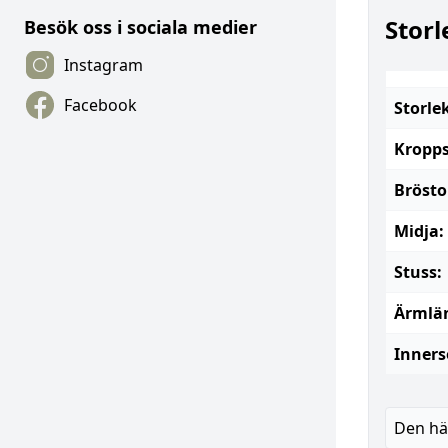
Storl
Besök oss i sociala medier
Instagram
Facebook
Storle
Kropps
Bröst
Midja:
Stuss:
Ärmlä
Inners
Den här