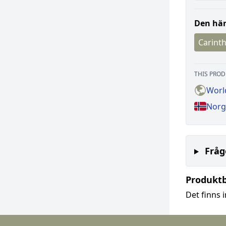
Den här
Carinth
THIS PROD
Worl
Norg
Fråg
Produkt
Det finns 