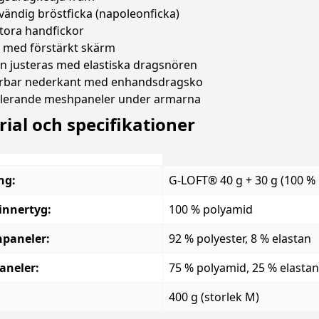
vändig bröstficka (napoleonficka)
stora handfickor
 med förstärkt skärm
n justeras med elastiska dragsnören
erbar nederkant med enhandsdragsko
ilerande meshpaneler under armarna
ial och specifikationer
ng:
G-LOFT® 40 g + 30 g (100 % 
/innertyg:
100 % polyamid
hpaneler:
92 % polyester, 8 % elastan
aneler:
75 % polyamid, 25 % elastan
400 g (storlek M)