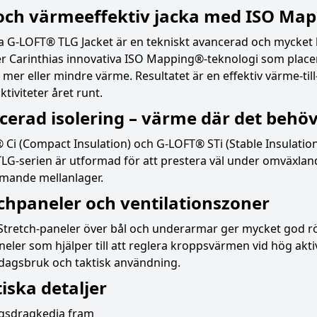
 och värmeeffektiv jacka med ISO Map
a G-LOFT® TLG Jacket är en tekniskt avancerad och mycket 
r Carinthias innovativa ISO Mapping®-teknologi som placer
mer eller mindre värme. Resultatet är en effektiv värme-til
ktiviteter året runt.
erad isolering – värme där det behö
Ci (Compact Insulation) och G-LOFT® STi (Stable Insulation
LG-serien är utformad för att prestera väl under omväxlan
rmande mellanlager.
chpaneler och ventilationszoner
Stretch-paneler över bål och underarmar ger mycket god rö
ler som hjälper till att reglera kroppsvärmen vid hög aktivi
rdagsbruk och taktisk användning.
iska detaljer
gsdragkedja fram