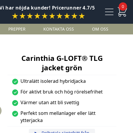
0
Vi har nöjda kunder! Pricerunner 4.7/5
★★★★★★★★★★
PREPPER
KONTAKTA OSS
OM OSS
Carinthia G-LOFT® TLG
jacket grön
Ultralätt isolerad hybridjacka
✓
För aktivt bruk och hög rörelsefrihet
✓
Värmer utan att bli svettig
✓
Perfekt som mellanlager eller lätt
✓
ytterjacka
Delbetala räntefritt från